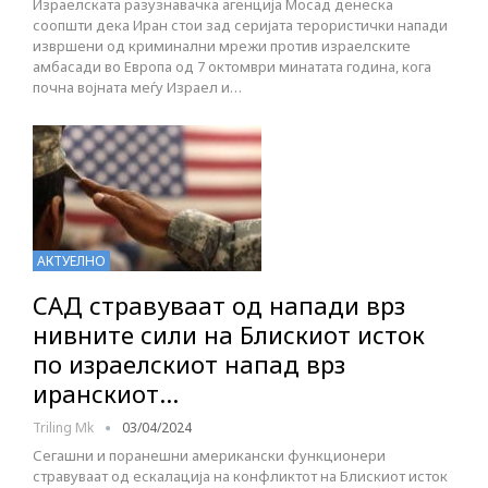
Израелската разузнавачка агенција Мосад денеска
соопшти дека Иран стои зад серијата терористички напади
извршени од криминални мрежи против израелските
амбасади во Европа од 7 октомври минатата година, кога
почна војната меѓу Израел и…
АКТУЕЛНО
САД стравуваат од напади врз
нивните сили на Блискиот исток
по израелскиот напад врз
иранскиот…
Triling Mk
03/04/2024
Сегашни и поранешни американски функционери
стравуваат од ескалација на конфликтот на Блискиот исток