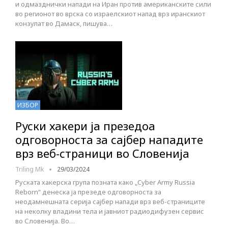
и одмазднички напади на Иран против американските сили
во регионот во врска со израелскиот напад врз иранскиот
конзулат во Дамаск, пишува…
ИЗБОР
Руски хакери ја презедоа
одговорноста за сајбер нападите
врз веб-страници во Словенија
Triling Mk
29/03/2024
Руската хакерска група позната како „Cyber Army Russia
Reborn“ денеска ја презеде одговорноста за
неодамнешната серија сајбер напади врз веб-страниците
на неколку владини тела и јавниот радиодифузен сервис
во Словенија. Во…