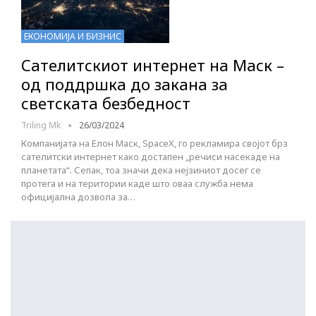
ЕКОНОМИЈА И БИЗНИС
Сателитскиот интернет на Маск –
од поддршка до закана за
светската безбедност
Triling Mk
26/03/2024
Компанијата на Елон Маск, SpaceX, го рекламира својот брз
сателитски интернет како достапен „речиси насекаде на
планетата“. Сепак, тоа значи дека нејзиниот досег се
протега и на територии каде што оваа служба нема
официјална дозвола за…