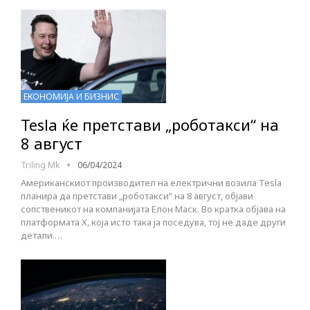
ЕКОНОМИЈА И БИЗНИС
Tesla ќе претстави „роботакси“ на
8 август
Triling Mk
06/04/2024
Американскиот производител на електрични возила Tesla
планира да претстави „роботакси“ на 8 август, објави
сопственикот на компанијата Елон Маск. Во кратка објава на
платформата Х, која исто така ја поседува, тој не даде други
детали.…