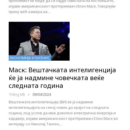
проблемот ќе биде да се најде смислата на постоењето,
изјави американскиот претприемач Илон Маск. Говорејќи
преку веб-камера на…
ЕКОНОМИЈА И БИЗНИС
Маск: Вештачката интелигенција
ќе ја надмине човечката веќе
следната година
Triling Mk
09/04/2024
Вештачката интелигенција (ВИ) ќе ја надмине
интелигенцијата на секој човек до крајот на следната
година, под услов да има доволно електрична енергија и
хардвер, изјави американскиот претприемач Eлон Маск во
интервју со Николај Танген,…