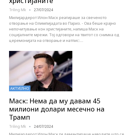
христијаните
Triling Mk
27/07/2024
Милијардерот Илон Маск реагираше за свеченото
отворање на Олимпијадата во Париз. - Ова беше крајно
непочитување кон христијаните, напиша Маск на
социјалните мрежи. Тој одговори на твитот со снимка од
церемонијата на отворање и натпис:…
АКТУЕЛНО
Маск: Нема да му давам 45
милиони долари месечно на
Трамп
Triling Mk
24/07/2024
Милијардерот Илон Маск ги демантираше наводите што се