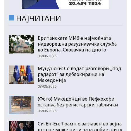
НАЈЧИТАНИ
Британската МИ6 е најмоќната
надворешна разузнавачка служба
во Европа, Словачка на дното
05/08/2026
Муцунски: Се водат разговори „под
радарот“ за деблокирање на
Македонија
03/08/2026
(Фото) Македонци во Пефкохори
останаа без регистарски таблички
05/08/2026
Си-Ен-Ен: Трамп е заглавен во војна
што не може ниту да ја добие, ниту