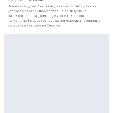
Основниот суд во Урошевац денеска соопшти дека му
изрекол мерка притвор во траење од 40 дена на
македонски државјанин, кој е уапсен од косовската
полиција на 3 мај, врз основа на меѓународна потерница,
издадена на барање на Северна…