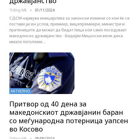
државјанство
Triling Mk
01/11/2024
СДСМ најавува иницијатива за законски измени со кои ќе се
постави јасен услов, премиер, вицепремиери, министри и
пратениците да можат да бидат лица кои само поседуваат
македонско државјанство. -Бидејќи Мицкоски вели дека
имало поголеми…
АКТУЕЛНО
Притвор од 40 дена за
македонскиот државјанин баран
со меѓународна потерница уапсен
во Косово
Triling Mk
05/05/2024