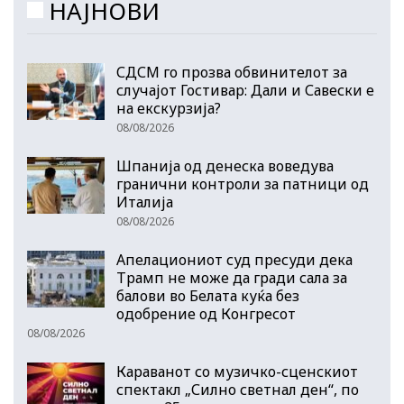
НАЈНОВИ
СДСМ го прозва обвинителот за
случајот Гостивар: Дали и Савески е
на екскурзија?
08/08/2026
Шпанија од денеска воведува
гранични контроли за патници од
Италија
08/08/2026
Апелациониот суд пресуди дека
Трамп не може да гради сала за
балови во Белата куќа без
одобрение од Конгресот
08/08/2026
Караванот со музичкo-сценскиот
спектакл „Силно светнал ден“, по