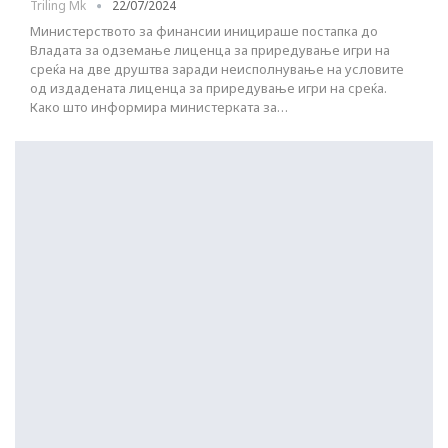
Triling Mk
22/07/2024
Министерството за финансии иницираше постапка до
Владата за одземање лиценца за приредување игри на
среќа на две друштва заради неисполнување на условите
од издадената лиценца за приредување игри на среќа.
Како што информира министерката за…