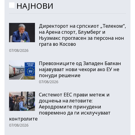
НАЈНОВИ
Директорот на српскиот „Телеком“,
на Арена спорт, Блумберг и
Њузмакс прогласен за персона нон
грата во Косово
07/08/2026
Превозниците од Западен Балкан
најавуваат нови чекори ако ЕУ не
понуди решение
07/08/2026
Системот ЕЕС прави метеж и
доцнења на летовите:
Аеродромите принудени
повремено да ги исклучуваат
контролите
07/08/2026