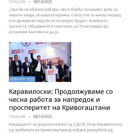
Triling Mk
08/10/2025
„Ова не се обични избори, ова е борба за нашиот дом, за
нашата земја, за нашата иднина. Секој глас е чекор напред
кон држава во која ќе се почитува трудот, знаењето,
чесноста. Обединети и сплотени, на 19 октомври да
излеземе масовно и да ја…
ИЗБОРИ 2025
Каравилоски: Продолжуваме со
чесна работа за напредок и
просперитет на Кривогаштани
Triling Mk
08/10/2025
Кандидатот за градоначалник од СДСМ, Игор Каравилоски,
од трибината во Кривогаштани ја побара довербата од