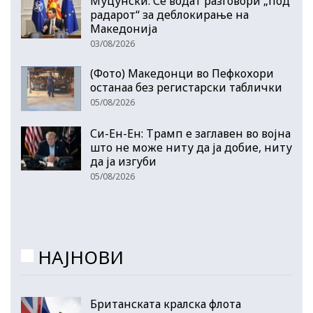
Муцунски: Се водат разговори „под
радарот“ за деблокирање на
Македонија
03/08/2026
(Фото) Македонци во Пефкохори
останаа без регистарски таблички
05/08/2026
Си-Ен-Ен: Трамп е заглавен во војна
што не може ниту да ја добие, ниту
да ја изгуби
05/08/2026
НАЈНОВИ
Британската кралска флота