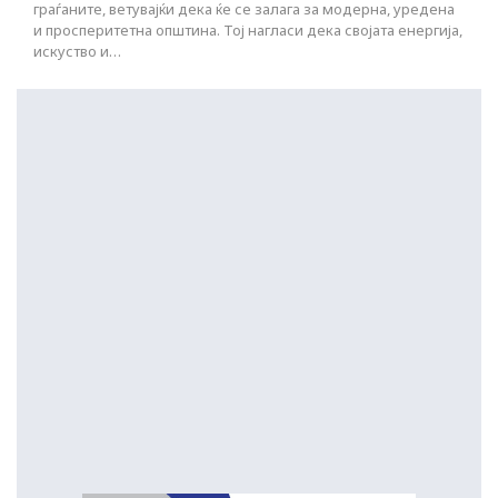
граѓаните, ветувајќи дека ќе се залага за модерна, уредена
и просперитетна општина. Тој нагласи дека својата енергија,
искуство и…