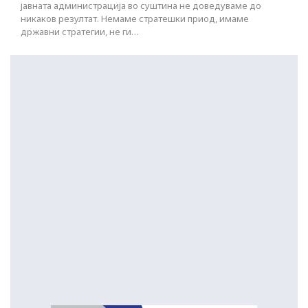
јавната администрација во суштина не доведуваме до
никаков резултат. Немаме стратешки приод, имаме
државни стратегии, не ги…