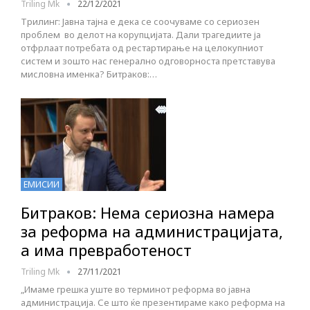
Triling Mk
22/12/2021
Трилинг: Јавна тајна е дека се соочуваме со сериозен
проблем во делот на корупцијата. Дали трагедиите ја
отфрлаат потребата од рестартирање на целокупниот
систем и зошто нас генерално одговорноста претставува
мисловна именка? Битраков:…
ЕМИСИИ
Битраков: Нема сериозна намера
за реформа на администрацијата,
а има превработеност
Triling Mk
27/11/2021
„Имаме грешка уште во терминот реформа во јавна
администрација. Се што ќе презентираме како реформа на