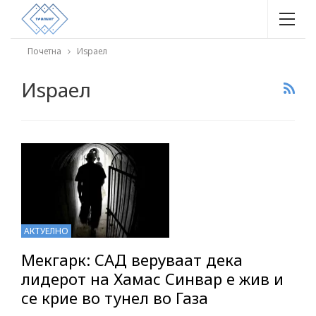
Почетна
Иѕраел
Иѕраел
АКТУЕЛНО
Мекгарк: САД веруваат дека
лидерот на Хамас Синвар е жив и
се крие во тунел во Газа