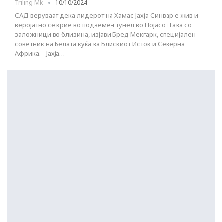
Triling Mk
10/10/2024
САД веруваат дека лидерот на Хамас Јахја Синвар е жив и
веројатно се крие во подземен тунел во Појасот Газа со
заложници во близина, изјави Бред Мекгарк, специјален
советник на Белата куќа за Блискиот Исток и Северна
Африка. - Јахја…