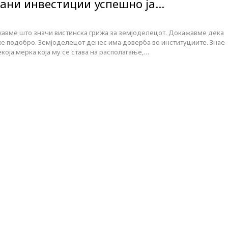
рани инвестиции успешно ја…
авме што значи вистинска грижа за земјоделецот. Докажавме дека
е подобро. Земјоделецот денес има доверба во институциите. Знае
која мерка која му се става на располагање,…