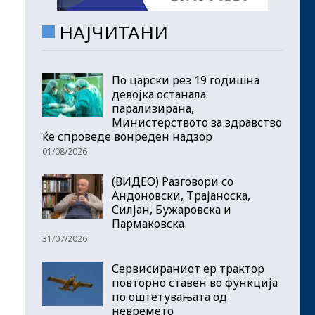
НАЈЧИТАНИ
По царски рез 19 годишна
девојка останала
парализирана,
Министерството за здравство
ќе спроведе вонреден надзор
01/08/2026
(ВИДЕО) Разговори со
Андоновски, Трајаноска,
Силјан, Бужаровска и
Пармаковска
31/07/2026
Сервисираниот ер трактор
повторно ставен во функција
по оштетувањата од
невремето