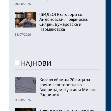
01/08/2026
(ВИДЕО) Разговори со
Андоновски, Трајаноска,
Силјан, Бужаровска и
Пармаковска
31/07/2026
НАЈНОВИ
Косово обвини 20 лица за
воени злосторства во
Ѓаковица, меѓу нив и Милан
Радоичиќ
06/08/2026
Зеленски во сабота доаѓа во