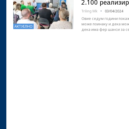
2.100 реализи
Triling Mk
03/04/2024
Овие седум години покаж
може поинаку и дека мож
АКТУЕЛНО
дека има фер шанси за се