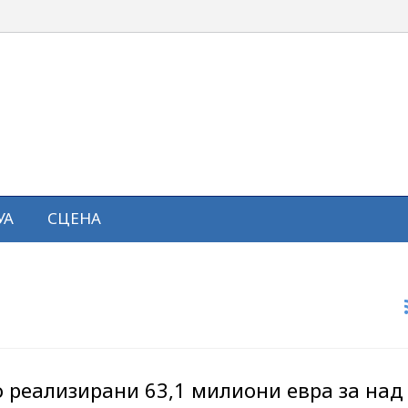
УА
СЦЕНА
о реализирани 63,1 милиони евра за над