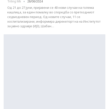
Triling Mk
28/06/2024
Од 21 до 27 јуни, пријавени се 40 нови случаи на голема
кашлица, за еден помалку во споредба со претходниот
седмодневен период. Од новите случаи, 11 се
хоспитализирани, информира дирекеторт на на Институтот
за јавно здравје (ИЈЗ), Шабан…