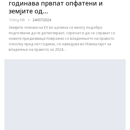
годинава првпат опфатени и
земјите од…
Triling Mk
24/07/2024
Земјите членки на ЕУ во целина се многу подобро
подготвени да ги детектираат, спречат и да се справат со
новите предизвици поврзани со владеењето на правото
отколку пред пет години, се наведува во Извештајот за
владеење на правото за 2024…