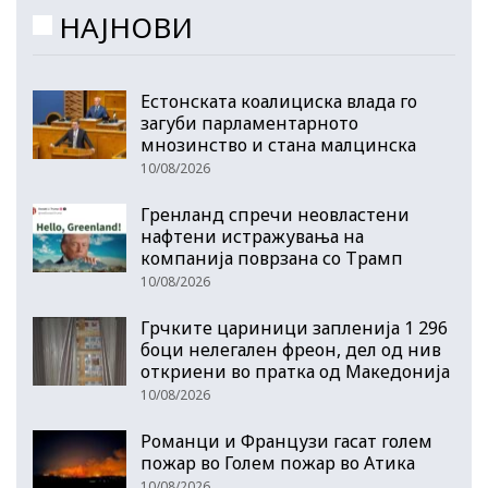
НАЈНОВИ
Естонската коалициска влада го
загуби парламентарното
мнозинство и стана малцинска
10/08/2026
Гренланд спречи неовластени
нафтени истражувања на
компанија поврзана со Трамп
10/08/2026
Грчките цариници запленија 1 296
боци нелегален фреон, дел од нив
откриени во пратка од Македонија
10/08/2026
Романци и Французи гасат голем
пожар во Голем пожар во Атика
10/08/2026