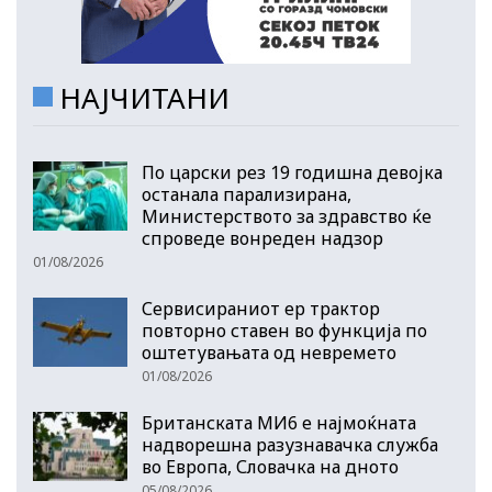
НАЈЧИТАНИ
По царски рез 19 годишна девојка
останала парализирана,
Министерството за здравство ќе
спроведе вонреден надзор
01/08/2026
Сервисираниот ер трактор
повторно ставен во функција по
оштетувањата од невремето
01/08/2026
Британската МИ6 е најмоќната
надворешна разузнавачка служба
во Европа, Словачка на дното
05/08/2026