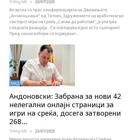
Triling Mk
26/07/2025
Во врска со прес конференцијата на Движењето
„Антикоцкање“ од Тетово, Здружението на вработени во
секторот игри на среќа „Сакам да работам“, ја упатува
следната реакција: -Се повторува едно исто сценарио!
Пред секои избори се појавуваат…
МКД
Андоновски: Забрана за нови 42
нелегални онлајн страници за
игри на среќа, досега затворени
268…
Triling Mk
23/07/2025
Министерот за дигитална трансформација Стефан