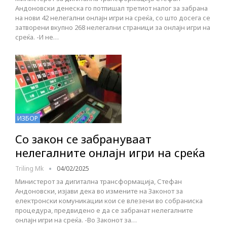
Андоновски денеска го потпишал третиот налог за забрана
на нови 42 нелегални онлајн игри на среќа, со што досега се
затворени вкупно 268 нелегални страници за онлајн игри на
среќа. -И не…
ИЗБОР
Со закон сe забрануваат
нелегалните онлајн игри на среќа
Triling Mk
04/02/2025
Министерот за дигитална трансформација, Стефан
Андоновски, изјави дека во измените на Законот за
електронски комуникации кои се влезени во собраниска
процедура, предвидено е да се забранат нелегалните
онлајн игри на среќа. -Во Законот за…