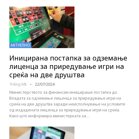
АКТУЕЛНО
Иницирана постапка за одземање
лиценца за приредување игри на
среќа на две друштва
Triling Mk
22/07/2024
Министерството за финансии иницираше постапка до
Владата за одземање лиценца за приредување игри на
среќа на две друштва заради неисполнување на условите
од издадената лиценца за приредување игри на среќа.
Како што информира министерката за…