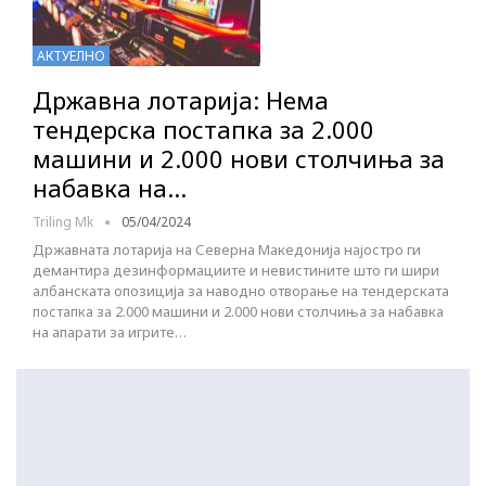
АКТУЕЛНО
Државна лотарија: Нема
тендерска постапка за 2.000
машини и 2.000 нови столчиња за
набавка на…
Triling Mk
05/04/2024
Државната лотарија на Северна Македонија најостро ги
демантира дезинформациите и невистините што ги шири
албанската опозиција за наводно отворање на тендерската
постапка за 2.000 машини и 2.000 нови столчиња за набавка
на апарати за игрите…