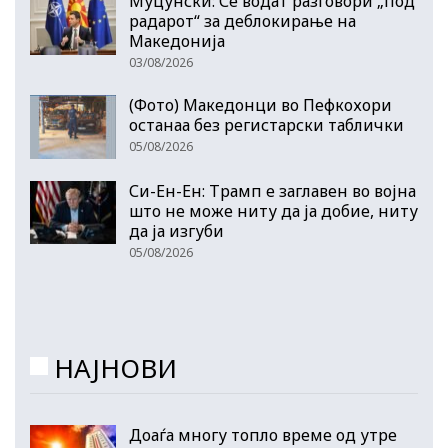
Муцунски: Се водат разговори „под
радарот“ за деблокирање на
Македонија
03/08/2026
(Фото) Македонци во Пефкохори
останаа без регистарски таблички
05/08/2026
Си-Ен-Ен: Трамп е заглавен во војна
што не може ниту да ја добие, ниту
да ја изгуби
05/08/2026
НАЈНОВИ
Доаѓа многу топло време од утре