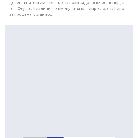
досегашните и именување на нови кадровски решенија, и
тоа: Фејсаљ Беадини, се именува за в.д. директор на Биро
за процена, орган во…