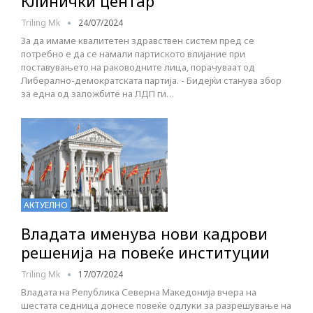
Клинички центар
Triling Mk
24/07/2024
За да имаме квалитетен здравствен систем пред се
потребно е да се намали партиското влијание при
поставувањето на раководните лица, порачуваат од
Либерално-демократската партија. - Бидејќи станува збор
за една од заложбите на ЛДП ги…
АКТУЕЛНО
Владата именува нови кадрови
решенија на повеќе институции
Triling Mk
17/07/2024
Владата на Република Северна Македонија вчера на
шестата седница донесе повеќе одлуки за разрешување на