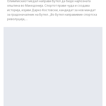
Олимпискиот медал направи Бутел да биде најпозната
општина во Македонија. Спортот прави чуда и создава
историја, изјави Дарко Костовски, кандидат за нов мандат
за градоначалник на Бутел. „Во Бутел направивме спортска
револуција,…