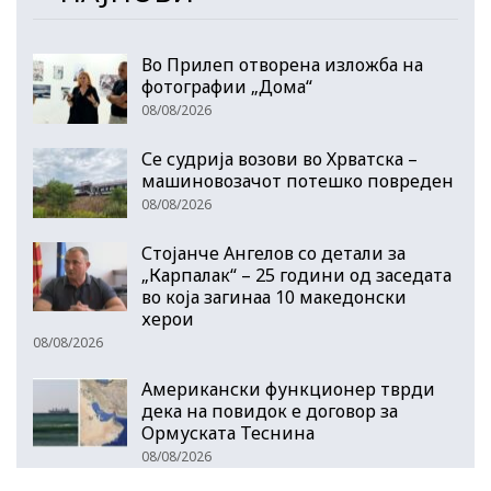
Во Прилеп отворена изложба на
фотографии „Дома“
08/08/2026
Се судрија возови во Хрватска –
машиновозачот потешко повреден
08/08/2026
Стојанче Ангелов со детали за
„Карпалак“ – 25 години од заседата
во која загинаа 10 македонски
херои
08/08/2026
Американски функционер тврди
дека на повидок е договор за
Ормуската Теснина
08/08/2026