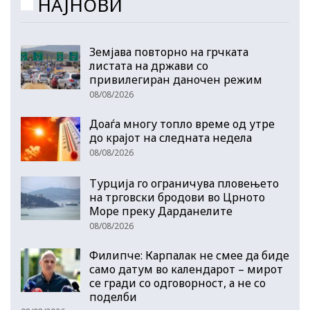
НАЈНОВИ
Земјава повторно на грчката
листата на држави со
привилегиран даночен режим
08/08/2026
Доаѓа многу топло време од утре
до крајот на следната недела
08/08/2026
Турција го ограничува пловењето
на трговски бродови во Црното
Море преку Дарданелите
08/08/2026
Филипче: Карпалак не смее да биде
само датум во календарот – мирот
се гради со одговорност, а не со
поделби