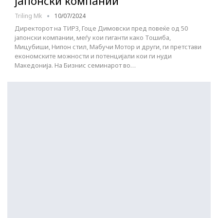
јапонски компании
Triling Mk
10/07/2024
Директорот на ТИРЗ, Гоце Димовски пред повеќе од 50
јапонски компании, меѓу кои гиганти како Тошиба,
Мицубиши, Нипон стил, Мабучи Мотор и други, ги претстави
економските можности и потенцијали кои ги нуди
Македонија. На Бизнис семинарот во…