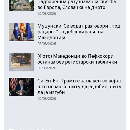
надворешна разузнавачка служба
во Европа, Словачка на дното
05/08/2026
Муцунски: Се водат разговори „под
радарот“ за деблокирање на
Македонија
03/08/2026
(Фото) Македонци во Пефкохори
останаа без регистарски таблички
05/08/2026
Си-Ен-Ен: Трамп е заглавен во војна
што не може ниту да ја добие, ниту
да ја изгуби
05/08/2026