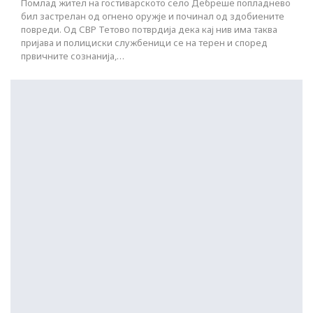
Помлад жител на гостиварското село Дебреше попладнево
бил застрелан од огнено оружје и починал од здобиените
повреди. Од СВР Тетово потврдија дека кај нив има таква
пријава и полициски службеници се на терен и според
првичните сознанија,…