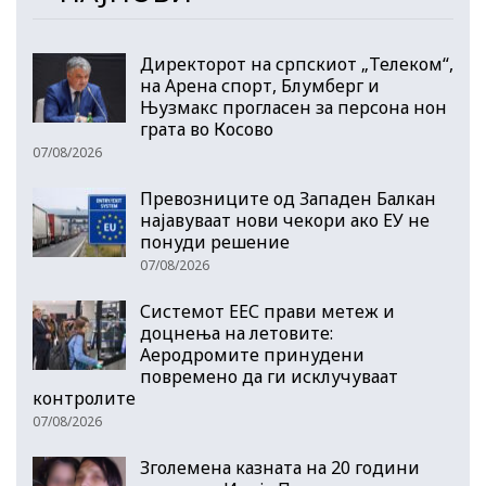
Директорот на српскиот „Телеком“,
на Арена спорт, Блумберг и
Њузмакс прогласен за персона нон
грата во Косово
07/08/2026
Превозниците од Западен Балкан
најавуваат нови чекори ако ЕУ не
понуди решение
07/08/2026
Системот ЕЕС прави метеж и
доцнења на летовите:
Аеродромите принудени
повремено да ги исклучуваат
контролите
07/08/2026
Зголемена казната на 20 години