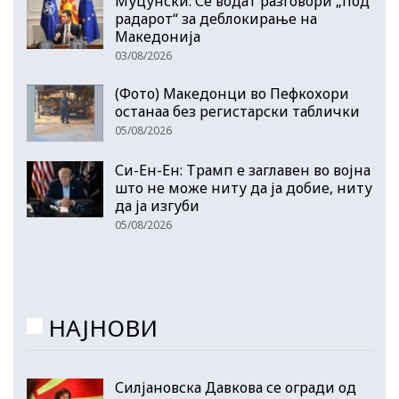
Муцунски: Се водат разговори „под
радарот“ за деблокирање на
Македонија
03/08/2026
(Фото) Македонци во Пефкохори
останаа без регистарски таблички
05/08/2026
Си-Ен-Ен: Трамп е заглавен во војна
што не може ниту да ја добие, ниту
да ја изгуби
05/08/2026
НАЈНОВИ
Силјановска Давкова се огради од