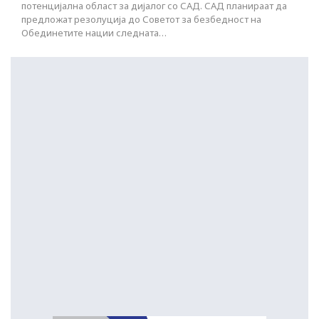
потенцијална област за дијалог со САД. САД планираат да
предложат резолуција до Советот за безбедност на
Обединетите нации следната…