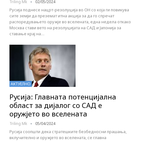
Triling Mk
02/05/2024
Русија поднесе нацрт-резолуција во ОН со која ги повикува
сите земји да преземат итна акција за да го спречат
распоредувањето оружје во вселената, една недела откако
Москва стави вето на резолуцијата на САД и Јапонија за
ставање крај на…
АКТУЕЛНО
Русија: Главната потенцијална
област за дијалог со САД е
оружјето во вселената
Triling Mk
05/04/2024
Русија соопшти дека стратешките безбедносни прашања,
вклучително и оружјето во вселената, се главна