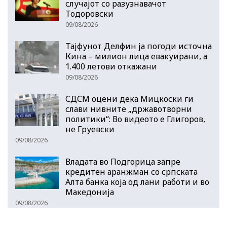
случајот со разузнавачот
Тодоровски
09/08/2026
Тајфунот Делфин ја погоди источна
Кина – милион лица евакуирани, а
1.400 летови откажани
09/08/2026
СДСМ оцени дека Мицкоски ги
слави нивните „државотворни
политики“: Во видеото е Глигоров,
не Груевски
09/08/2026
Владата во Подгорица запре
кредитен аранжман со српската
Алта банка која од лани работи и во
Македонија
09/08/2026