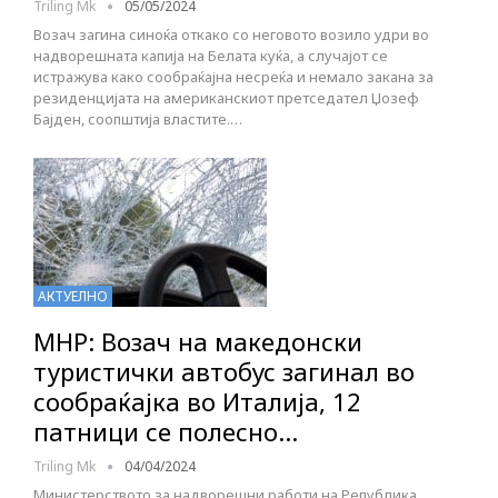
Triling Mk
05/05/2024
Возач загина синоќа откако со неговото возило удри во
надворешната капија на Белата куќа, а случајот се
истражува како сообраќајна несреќа и немало закана за
резиденцијата на американскиот претседател Џозеф
Бајден, соопштија властите.…
АКТУЕЛНО
МНР: Возач на македонски
туристички автобус загинал во
сообраќајка во Италија, 12
патници се полесно…
Triling Mk
04/04/2024
Министерството за надворешни работи на Република