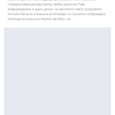
Северна Македонија преку Амбасадата во Рим
информирано е дека денес на автопатот меѓу градовите
Асколи Пичено и Анкона во Италија се случила сообраќајна
незгода во која учествувал автобус на…