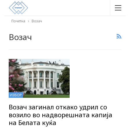
Почетна
Возач
Возач
ИЗБОР
Возач загинал откако удрил со
возило во надворешната капија
на Белата куќа