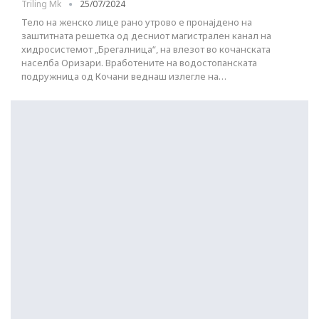
Triling Mk
25/07/2024
Тело на женско лице рано утрово е пронајдено на
заштитната решетка од десниот магистрален канал на
хидросистемот „Брегалница“, на влезот во кочанската
населба Оризари. Вработените на водостопанската
подружница од Кочани веднаш излегле на…