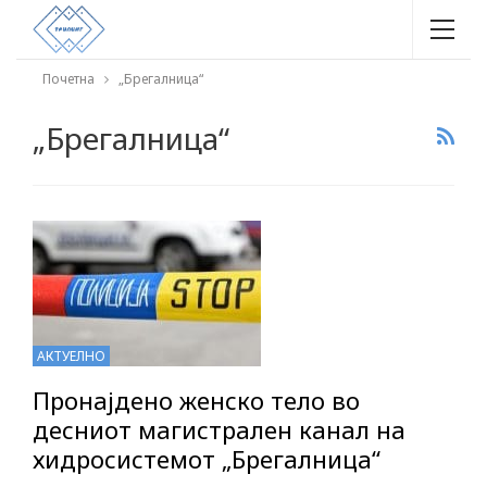
Почетна
„Брегалница“
„Брегалница“
АКТУЕЛНО
Пронајдено женско тело во
десниот магистрален канал на
хидросистемот „Брегалница“