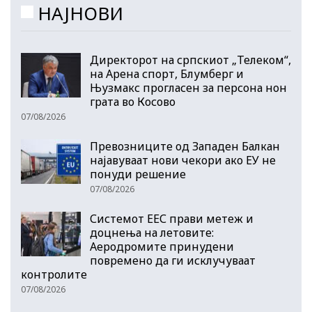
НАЈНОВИ
Директорот на српскиот „Телеком“,
на Арена спорт, Блумберг и
Њузмакс прогласен за персона нон
грата во Косово
07/08/2026
Превозниците од Западен Балкан
најавуваат нови чекори ако ЕУ не
понуди решение
07/08/2026
Системот ЕЕС прави метеж и
доцнења на летовите:
Аеродромите принудени
повремено да ги исклучуваат
контролите
07/08/2026