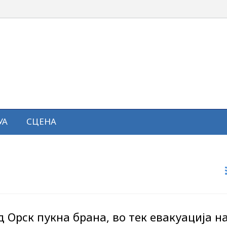
УА
СЦЕНА
д Орск пукна брана, во тек евакуација н