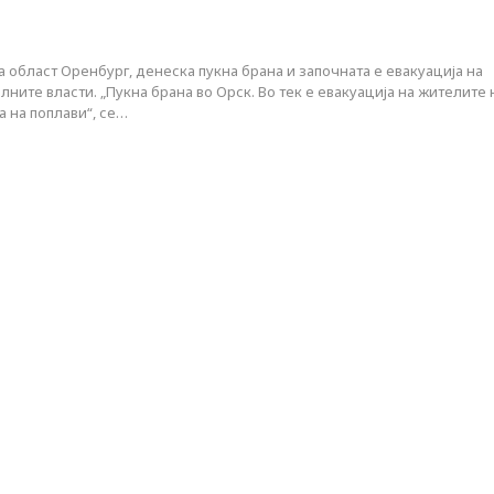
та област Оренбург, денеска пукна брана и започната е евакуација на
лните власти. „Пукна брана во Орск. Во тек е евакуација на жителите 
на на поплави“, се…