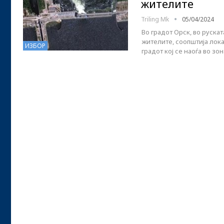
жителите
Triling Mk
05/04/2024
Во градот Орск, во руска
жителите, соопштија лока
ИЗБОР
градот кој се наоѓа во зо