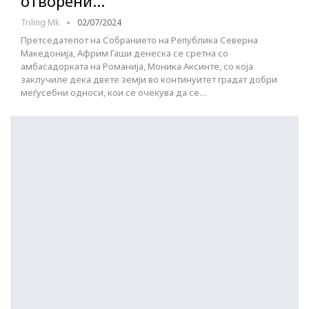
отворени…
Triling Mk
02/07/2024
Претседателот на Собранието на Република Северна
Македонија, Африм Гаши денеска се сретна со
амбасадорката на Романија, Моника Аксинте, со која
заклучиле дека двете земји во континуитет градат добри
меѓусебни односи, кои се очекува да се…