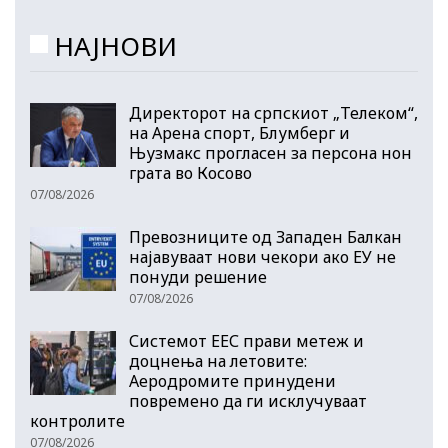
НАЈНОВИ
Директорот на српскиот „Телеком“,
на Арена спорт, Блумберг и
Њузмакс прогласен за персона нон
грата во Косово
07/08/2026
Превозниците од Западен Балкан
најавуваат нови чекори ако ЕУ не
понуди решение
07/08/2026
Системот ЕЕС прави метеж и
доцнења на летовите:
Аеродромите принудени
повремено да ги исклучуваат
контролите
07/08/2026