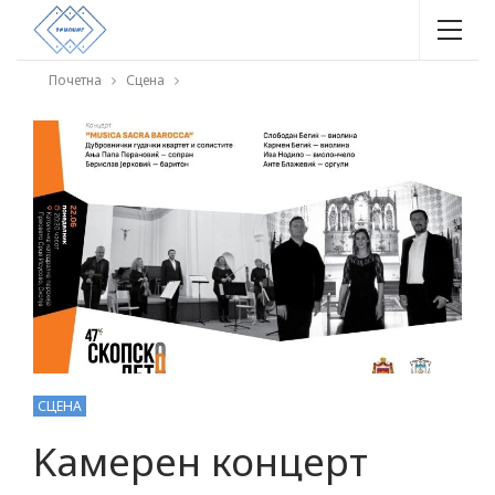
Почетна
Сцена
СЦЕНА
Kамерен концерт