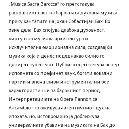
„Musica Sacra Barocca“ го претставува
раскошниот свет на барокната духовна музика
преку кантатите на Јохан Себастијан Бах. Во
овие дела, Бах спојува длабока духовност,
виртуозна музичка архитектура и
исклучителна емоционална сила, создавајќи
музика која и денес подеднакво силно го
допира слушателот. Публиката ја очекува вечер
исполнета со префинет звук, богати вокални
партии и впечатливи инструментални бои
карактеристични за барокниот период.
Интерпретацијата на Opera Pannonica
Ансамблот го оживува автентичниот дух на
епохата, но, истовремено ја доближува
универзалната убавина на музиката на Бах до