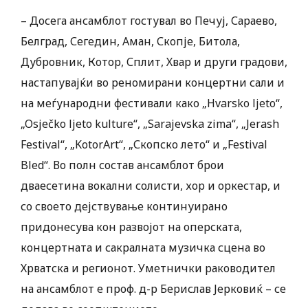
– Досега ансамблот гостувал во Печуј, Сараево,
Белград, Сегедин, Аман, Скопје, Битола,
Дубровник, Котор, Сплит, Хвар и други градови,
настапувајќи во реномирани концертни сали и
на меѓународни фестивали како „Hvarsko ljeto“,
„Osječko ljeto kulture“, „Sarajevska zima“, „Jerash
Festival“, „KotorArt“, „Скопско лето“ и „Festival
Bled“. Во полн состав ансамблот брои
дваесетина вокални солисти, хор и оркестар, и
со своето дејствување континуирано
придонесува кон развојот на оперската,
концертната и сакралната музичка сцена во
Хрватска и регионот. Уметнички раководител
на ансамблот е проф. д-р Берислав Јерковиќ – се