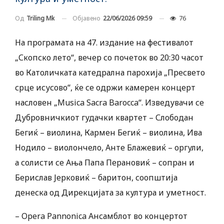
Објавено
22/06/2026 09:59
76
Од
Triling Mk
На програмата на 47. издание на фестивалот
„Скопско лето“, вечер со почеток во 20:30 часот
во Католичката катедрална парохија „Пресвето
срце исусово“, ќе се одржи камерен концерт
насловен „Musica Sacra Barocca“. Изведувачи се
Дубровничкиот гудачки квартет – Слободан
Бегиќ – виолина, Кармен Бегиќ – виолина, Ива
Нодило – виолончело, Анте Блажевиќ – оргули,
а солисти се Ања Папа Перановиќ – сопран и
Берислав Јерковиќ – баритон, соопштија
денеска од Дирекцијата за култура и уметност.
– Opera Pannonica Ансамблот во концертот