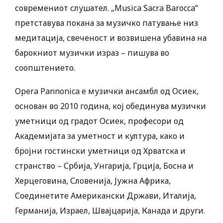
современиот слушател. „Musica Sacra Barocca“
претставува покана за музичко патување низ
медитација, свеченост и возвишена убавина на
барокниот музички израз – пишува во
соопштението.
Opera Pannonica е музички ансамбл од Осиек,
основан во 2010 година, кој обединува музички
уметници од градот Осиек, професори од
Академијата за уметност и култура, како и
бројни гостински уметници од Хрватска и
странство – Србија, Унгарија, Грција, Босна и
Херцеговина, Словенија, Јужна Африка,
Соединетите Американски Држави, Италија,
Германија, Израел, Швајцарија, Канада и други.