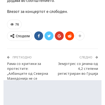
додава во соопштението.
Влезот за концертот е слободен.
76
Сподели
ПРЕТХОДНО
СЛЕДНО
Рама со критики за
Земјотрес со јачина од
протестите:
4,2 степени
„Албанците од Северна
регистриран во Грција
Македонија не се
дијаспора на Албанија“