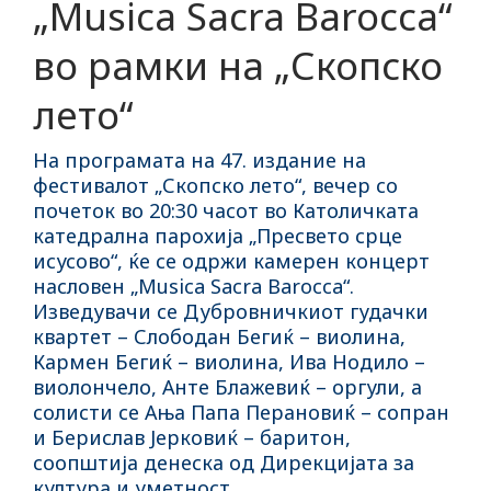
„Musica Sacra Barocca“
во рамки на „Скопско
лето“
На програмата на 47. издание на
фестивалот „Скопско лето“, вечер со
почеток во 20:30 часот во Католичката
катедрална парохија „Пресвето срце
исусово“, ќе се одржи камерен концерт
насловен „Musica Sacra Barocca“.
Изведувачи се Дубровничкиот гудачки
квартет – Слободан Бегиќ – виолина,
Кармен Бегиќ – виолина, Ива Нодило –
виолончело, Анте Блажевиќ – оргули, а
солисти се Ања Папа Перановиќ – сопран
и Берислав Јерковиќ – баритон,
соопштија денеска од Дирекцијата за
култура и уметност.