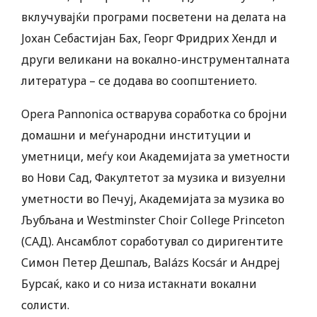
вклучувајќи програми посветени на делата на
Јохан Себастијан Бах, Георг Фридрих Хендл и
други великани на вокално-инструменталната
литература – се додава во соопштението.
Opera Pannonica остварува соработка со бројни
домашни и меѓународни институции и
уметници, меѓу кои Академијата за уметности
во Нови Сад, Факултетот за музика и визуелни
уметности во Печуј, Академијата за музика во
Љубљана и Westminster Choir College Princeton
(САД). Ансамблот соработувал со диригентите
Симон Петер Дешпаљ, Balázs Kocsár и Андреј
Бурсаќ, како и со низа истакнати вокални
солисти.