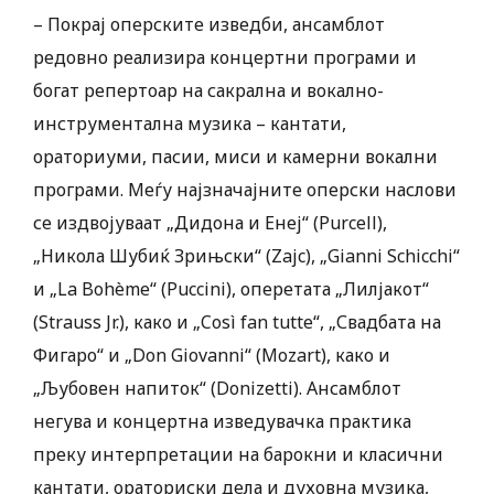
– Покрај оперските изведби, ансамблот
редовно реализира концертни програми и
богат репертоар на сакрална и вокално-
инструментална музика – кантати,
ораториуми, пасии, миси и камерни вокални
програми. Меѓу најзначајните оперски наслови
се издвојуваат „Дидона и Енеј“ (Purcell),
„Никола Шубиќ Зрињски“ (Zajc), „Gianni Schicchi“
и „La Bohème“ (Puccini), оперетата „Лилјакот“
(Strauss Jr.), како и „Così fan tutte“, „Свадбата на
Фигаро“ и „Don Giovanni“ (Mozart), како и
„Љубовен напиток“ (Donizetti). Ансамблот
негува и концертна изведувачка практика
преку интерпретации на барокни и класични
кантати, ораториски дела и духовна музика,