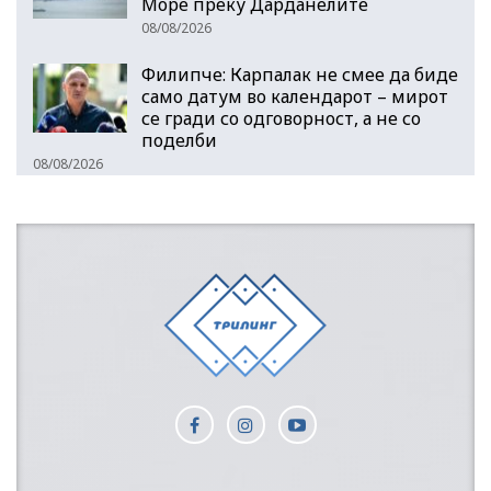
Море преку Дарданелите
08/08/2026
Филипче: Карпалак не смее да биде
само датум во календарот – мирот
се гради со одговорност, а не со
поделби
08/08/2026