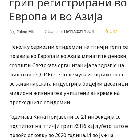
грип регистрирани во
Европа и во Азија
Објавено
16/11/2021 10:54
547
Од
Triling Mk
Неколку сериозни епидемии на птичји грип се
појавија во Европа и во Азија минатите денови,
соопшти Светската организација за здравје на
животните (ОИЕ). Се зголемува и загриженост
во живинарската индустрија бидејќи десетици
милиони живина беа уништени за време на
претходните епидемии.
Годинава Кина пријавени се 21 инфекција со
подтипот на птичји грип Х5Н6 кај луѓето, што е
повеќе отколку во 2020 година. И во Јужна