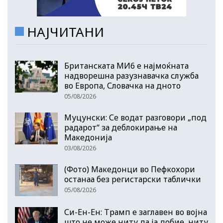
НАЈЧИТАНИ
Британската МИ6 е најмоќната
надворешна разузнавачка служба
во Европа, Словачка на дното
05/08/2026
Муцунски: Се водат разговори „под
радарот“ за деблокирање на
Македонија
03/08/2026
(Фото) Македонци во Пефкохори
останаа без регистарски таблички
05/08/2026
Си-Ен-Ен: Трамп е заглавен во војна
што не може ниту да ја добие, ниту