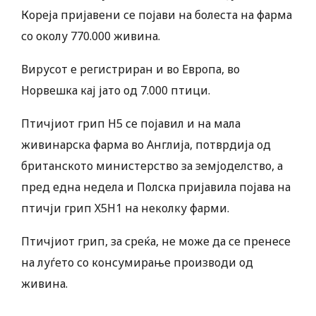
Кореја пријавени се појави на болеста на фарма
со околу 770.000 живина.
Вирусот е регистриран и во Европа, во
Норвешка кај јато од 7.000 птици.
Птичјиот грип H5 се појавил и на мала
живинарска фарма во Англија, потврдија од
британското министерство за земјоделство, а
пред една недела и Полска пријавила појава на
птичји грип Х5Н1 на неколку фарми.
Птичјиот грип, за среќа, не може да се пренесе
на луѓето со консумирање производи од
живина.