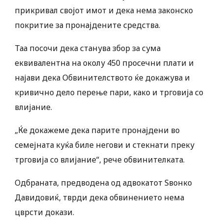
прикривал својот имот и дека нема законско
покритие за пронајдените средства.
Таа посочи дека станува збор за сума
еквивалентна на околу 450 просечни плати и
најави дека Обвинителството ќе докажува и
кривично дело перење пари, како и трговија со
влијание.
„Ќе докажеме дека парите пронајдени во
семејната куќа биле негови и стекнати преку
трговија со влијание“, рече обвинителката.
Одбраната, предводена од адвокатот Ѕвонко
Давидовиќ, тврди дека обвинението нема
цврсти докази.