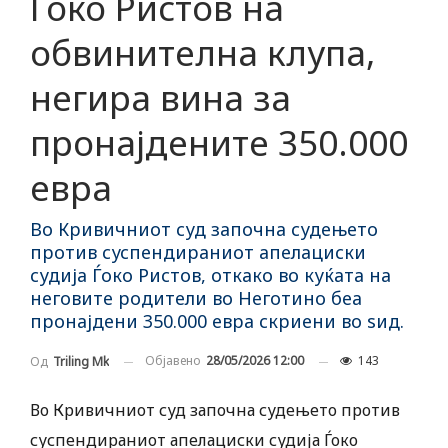
Ѓоко Ристов на
обвинителна клупа,
негира вина за
пронајдените 350.000
евра
Во Кривичниот суд започна судењето
против суспендираниот апелациски
судија Ѓоко Ристов, откако во куќата на
неговите родители во Неготино беа
пронајдени 350.000 евра скриени во ѕид.
Објавено
28/05/2026 12:00
143
Од
Triling Mk
Во Кривичниот суд започна судењето против
суспендираниот апелациски судија Ѓоко