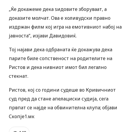
„Ќе докажеме дека ѕидовите зборуваат, а
доказите молчат. Ова е холивудски правно
издржан филм кој игра на емотивниот набој на
јавноста“, изјави Давидовиќ.
Тој најави дека одбраната ќе докажува дека
парите биле сопственост на родителите на
Ристов и дека нивниот имот бил легално
стекнат.
Ристов, кој со години судеше во Кривичниот
суд пред да стане апелациски судија, сега
првпат се најде на обвинителна клупа; објави
Скопје1.мк