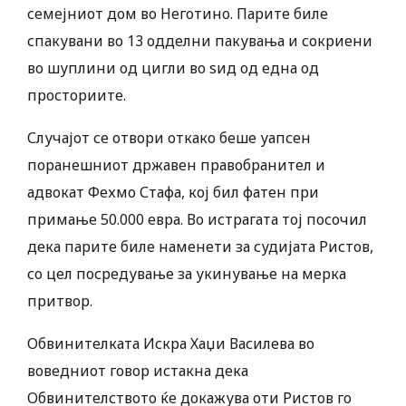
семејниот дом во Неготино. Парите биле
спакувани во 13 одделни пакувања и сокриени
во шуплини од цигли во ѕид од една од
просториите.
Случајот се отвори откако беше уапсен
поранешниот државен правобранител и
адвокат Фехмо Стафа, кој бил фатен при
примање 50.000 евра. Во истрагата тој посочил
дека парите биле наменети за судијата Ристов,
со цел посредување за укинување на мерка
притвор.
Обвинителката Искра Хаџи Василева во
воведниот говор истакна дека
Обвинителството ќе докажува оти Ристов го