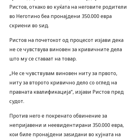
Ристов, откако во куќата на неговите родители
во Неготино беа пронајдени 350.000 евра
скриени во ѕид.
Ристов на почетокот од процесот изјави дека
не се чувствува виновен за кривичните дела
што му се ставаат на товар.
„Не се чувствувам виновен ниту за првото,
ниту за второто кривично дело со оглед на
правната квалификација“, изјави Ристов пред
судот.
Против него е покренато обвинение за
непријавени и неевидентирани 350.000 евра,
кои биле пронајдени заѕидани во кујната на