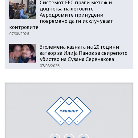
Системот ЕЕС прави метеж и
доцнења на летовите:
Аеродромите принудени
повремено да ги исклучуваат
контролите
07/08/2026
Зголемена казната на 20 години
затвор за Илија Панов за свирепото
убиство на Сузана Серенакова
07/08/2026