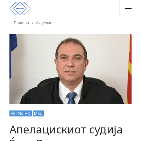
Почетна
Актуелно
АКТУЕЛНО
МКД
Aпелацискиот судија