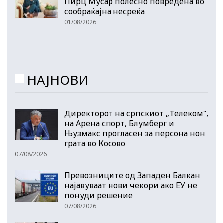
Пирц Мусар полесно повредена во
сообраќајна несреќа
01/08/2026
НАЈНОВИ
Директорот на српскиот „Телеком“,
на Арена спорт, Блумберг и
Њузмакс прогласен за персона нон
грата во Косово
07/08/2026
Превозниците од Западен Балкан
најавуваат нови чекори ако ЕУ не
понуди решение
07/08/2026