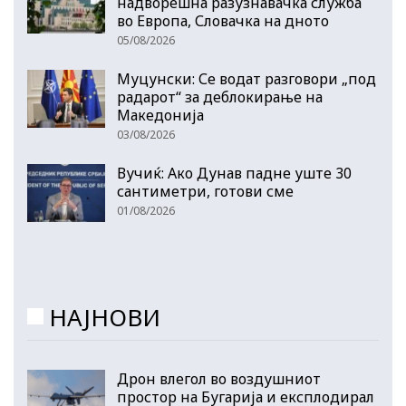
надворешна разузнавачка служба
во Европа, Словачка на дното
05/08/2026
Муцунски: Се водат разговори „под
радарот“ за деблокирање на
Македонија
03/08/2026
Вучиќ: Ако Дунав падне уште 30
сантиметри, готови сме
01/08/2026
НАЈНОВИ
Дрон влегол во воздушниот
простор на Бугарија и експлодирал