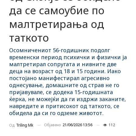
да се самоубие по
малтретирања од
таткото
Осомничениот 56-годишник подолг
временски период психички и физички ја
малтретирал сопругата и нивните две
деца на возраст од 18 и 15 години. Иако
постојано манифестирал агресивно
однесување, домашните од страв не го
пријавувале, се додека 15-годишната
ќерка, не можејќи да ги издржи заканите,
навредите и притисокот од таткото, се
обидела да си го одземе животот.
Објавено
21/06/2026 13:56
112
Од
Triling Mk