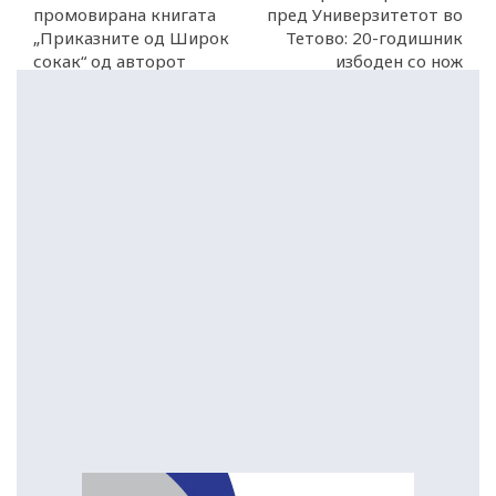
промовирана книгата
пред Универзитетот во
„Приказните од Широк
Тетово: 20-годишник
сокак“ од авторот
избоден со нож
Зоран Ѓоргиев