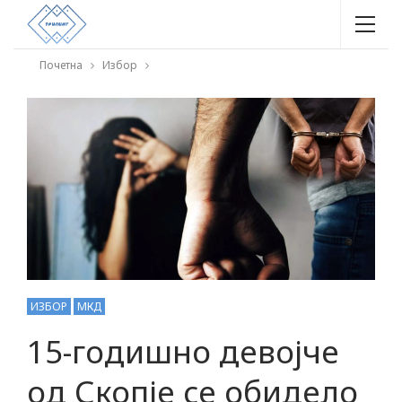
Почетна
Избор
ИЗБОР
МКД
15-годишно девојче
од Скопје се обидело