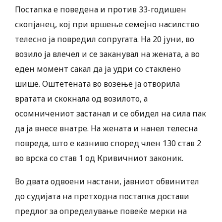
Постапка е поведена и против 33-годишен
скопјанец, кој при вршење семејно насилство
телесно ја повредил сопругата. На 20 јуни, во
возило ја влечел и се заканувал на жената, а во
еден момент сакал да ја удри со стаклено
шише. Оштетената во возење ја отворила
вратата и скокнала од возилото, а
осомничениот застанал и се обидел на сила пак
да ја внесе внатре. На жената и нанел телесна
повреда, што е казниво според член 130 став 2
во врска со став 1 од Кривичниот законик.
Во двата одвоени настани, јавниот обвинител
до судијата на претходна постапка достави
предлог за определување повеќе мерки на