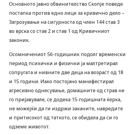
Основното јавно обвинителство Скопје поведе
постапка против едно лице за кривично дело –
Загрозување на сигурноста од член 144 став 3
во врска со став 2 и став 1 од Кривичниот
законик.
Осомничениот 56-годишник подолг временски
период психички и физички ја малтретирал
сопругата и нивните две деца на возраст од 18
и 15 години. Иако постојано манифестирал
агресивно однесување, домашните од страв не
го пријавувале, се додека 15-годишната ќерка,
не можејќи да ги издржи заканите, навредите
и притисокот од таткото, се обидела да си го
одземе животот.