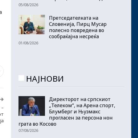
05/08/2026
а
Претседателката на
Словенија, Пирц Мусар
полесно повредена во
сообраќајна несреќа
01/08/2026
0
НАЈНОВИ
Директорот на српскиот
„Телеком“, на Арена спорт,
 –
Блумберг и Њузмакс
от
прогласен за персона нон
ја
грата во Косово
07/08/2026