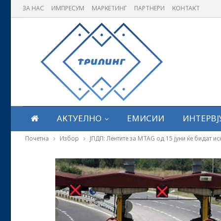
ЗА НАС
ИМПРЕСУМ
МАРКЕТИНГ
ПАРТНЕРИ
КОНТАКТ
АКТУЕЛНО
ЕМИСИИ
ИНТЕРВЈ
Почетна
Избор
ЈПДП: Лентите за MTAG од 15 јуни ќе бидат и