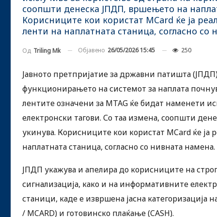
соопшти денеска ЈПДП, вршењето на наплат
Корисниците кои користат MCard ќе ја реа
ленти на наплатната станица, согласно со 
Објавено
26/05/2026 15:45
250
Од
Triling Mk
Јавното претпријатие за државни патишта (ЈПДП
функционирањето на системот за наплата почнув
лентите означени за MTAG ќе бидат наменети ис
електронски тагови. Со таа измена, соопшти дене
укинува. Корисниците кои користат MCard ќе ја 
наплатната станица, согласно со нивната намена.
ЈПДП укажува и апелира до корисниците на стро
сигнализација, како и на информативните елект
станици, каде е извршена јасна категоризација н
/ MCARD) и готовинско плаќање (CASH).