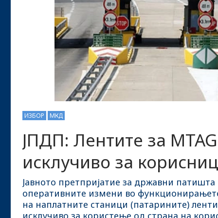
ИЗБОР
МКД
ЈПДП: Лентите за MTAG 
исклучиво за корисниц
Јавното претпријатие за државни патишта 
оперативните измени во функционирањето 
на наплатните станици (патарините) лент
исклучиво за користење од страна на корис