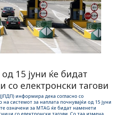
од 15 јуни ќе бидат
и со електронски тагови
(ЈПДП) информира дека согласно со
на системот за наплата почнувајќи од 15 јуни
ите означени за MTAG ќе бидат наменети
ници со електронски тагови. Со таа измена,