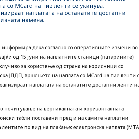
а со MCard на тие ленти се укинува.
лизираат наплатата на останатите достапни
нивната намена.
) информира дека согласно со оперативните измени во
ајќи од 15 јуни на наплатните станици (патарините)
клучиво за користење од страна на корисници со
ска ЈПДП, вршењето на наплата со MCard на тие ленти 
реализираат наплатата на останатите достапни ленти н
го почитување на вертикалната и хоризонталната
ронски табли поставени пред и на самите наплатни
а лентите по вид на плаќање: електронска наплата (MT