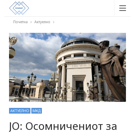
Почетна
Актуелно
АКТУЕЛНО
МКД
ЈО: Осомничениот за