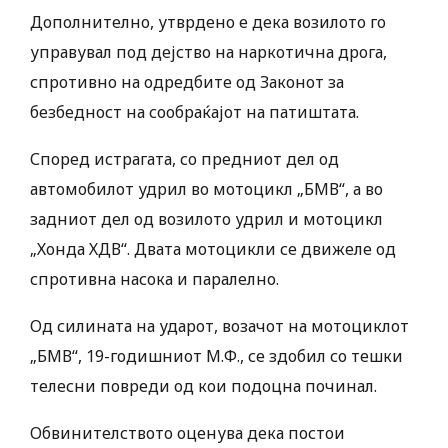
Дополнително, утврдено е дека возилото го
управувал под дејство на наркотична дрога,
спротивно на одредбите од Законот за
безбедност на сообраќајот на патиштата.
Според истрагата, со предниот дел од
автомобилот удрил во мотоцикл „БМВ“, а во
задниот дел од возилото удрил и мотоцикл
„Хонда ХДВ“. Двата мотоцикли се движеле од
спротивна насока и паралелно.
Од силината на ударот, возачот на мотоциклот
„БМВ“, 19-годишниот М.Ф., се здобил со тешки
телесни повреди од кои подоцна починал.
Обвинителството оценува дека постои