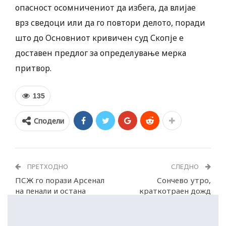
опасност осомничениот да избега, да влијае
врз сведоци или да го повтори делото, поради
што до Основниот кривичен суд Скопје е
доставен предлог за определување мерка
притвор.
135
Сподели
ПРЕТХОДНО
СЛЕДНО
ПСЖ го порази Арсенал
Сончево утро,
на пенали и остана
краткотраен дожд
европски шампион
попладне