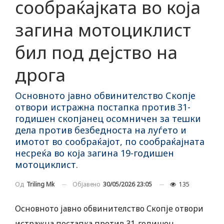
сообраќајката во која
загина мотоциклист
бил под дејство на
дрога
Основното јавно обвинителство Скопје
отвори истражна постапка против 31-
годишен скопјанец осомничен за тешки
дела против безбедноста на луѓето и
имотот во сообраќајот, по сообраќајната
несреќа во која загина 19-годишен
мотоциклист.
Објавено
30/05/2026 23:05
135
Од
Triling Mk
Основното јавно обвинителство Скопје отвори
истражна постапка против 31-годишен