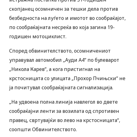
скопјанец осомничен за тешки дела против
безбедноста на луѓето и имотот во сообраќајот,
по сообраќајната несреќа во која загина 19-
годишен мотоциклист.
Според обвинителството, осомничениот
управувал автомобил „Ауди А4“ по булеварот
„Никола Карев“, а кога пристигнал на
крстосницата со улицата „Прохор Пчињски“ не
ја почитувал сообраќајната сигнализација.
„На удвоена полна линија навлегол во двете
сообраќајни ленти за возилата од спротивен
правец, свртувајќи во лево на крстосницата“,
соопшти Обвинителството.