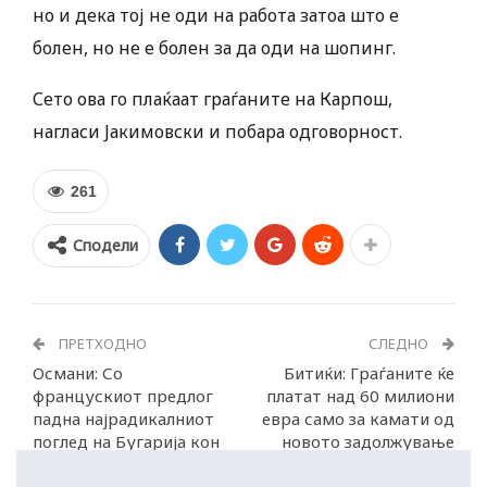
но и дека тој не оди на работа затоа што е
болен, но не е болен за да оди на шопинг.
Сето ова го плаќаат граѓаните на Карпош,
нагласи Јакимовски и побара одговорност.
261
Сподели
ПРЕТХОДНО
СЛЕДНО
Османи: Со
Битиќи: Граѓаните ќе
францускиот предлог
платат над 60 милиони
падна најрадикалниот
евра само за камати од
поглед на Бугарија кон
новото задолжување
Македонија
на Владата