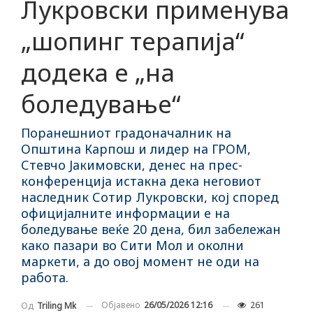
Лукровски применува
„шопинг терапија“
додека е „на
боледување“
Поранешниот градоначалник на
Општина Карпош и лидер на ГРОМ,
Стевчо Јакимовски, денес на прес-
конференција истакна дека неговиот
наследник Сотир Лукровски, кој според
официјалните информации е на
боледување веќе 20 дена, бил забележан
како пазари во Сити Мол и околни
маркети, а до овој момент не оди на
работа.
Објавено
26/05/2026 12:16
261
Од
Triling Mk