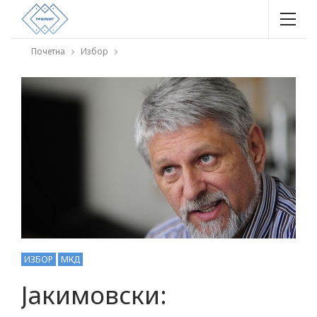
Почетна
Избор
ИЗБОР
МКД
Јакимовски: