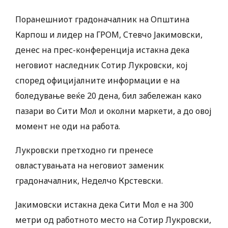
Поранешниот градоначалник на Општина
Карпош и лидер на ГРОМ, Стевчо Јакимовски,
денес на прес-конференција истакна дека
неговиот наследник Сотир Лукровски, кој
според официјалните информации е на
боледување веќе 20 дена, бил забележан како
пазари во Сити Мол и околни маркети, а до овој
момент не оди на работа.
Лукровски претходно ги пренесе
овластувањата на неговиот заменик
градоначалник, Неделчо Крстевски.
Јакимовски истакна дека Сити Мол е на 300
метри од работното место на Сотир Лукровски,