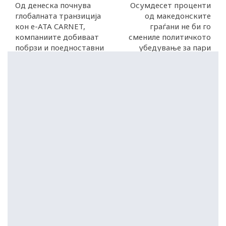
Од денеска почнува
Осумдесет проценти
глобалната транзиција
од македонските
кон е-АТА CARNET,
граѓани не би го
компаниите добиваат
смениле политичкото
побрзи и поедноставни
убедување за пари
царински процедури