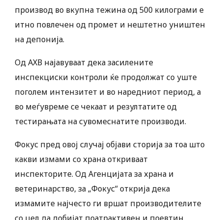
производ во вкупна тежина од 500 килограми е
итно повлечен од промет и нештетно уништен
на депонија.
Од АХВ најавуваат дека засилените
инспекциски контроли ќе продолжат со уште
поголем интензитет и во наредниот период, а
во меѓувреме се чекаат и резултатите од
тестирањата на сувомеснатите производи.
Фокус пред овој случај објави сторија за тоа што
какви измами со храна откриваат
инспекторите. Од Агенцијата за храна и
ветеринарство, за „Фокус“ открија дека
измамите најчесто ги вршат производителите
со цел да добијат поатрактивен и поевтин