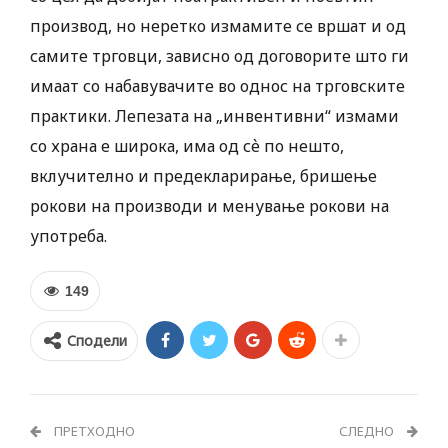
производ, но неретко измамите се вршат и од
самите трговци, зависно од договорите што ги
имаат со набавувачите во однос на трговските
практики. Лепезата на „инвентивни“ измами
со храна е широка, има од сѐ по нешто,
вклучително и предекларирање, бришење
рокови на производи и менување рокови на
употреба.
149
Сподели
ПРЕТХОДНО
СЛЕДНО