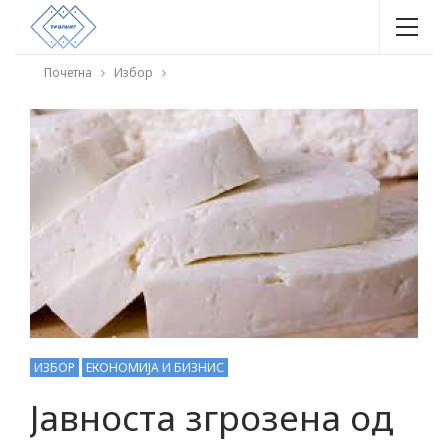
Почетна
Избор
ИЗБОР
ЕКОНОМИЈА И БИЗНИС
Јавноста згрозена од