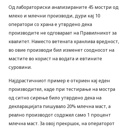
Од лабораториски анализираните 45 мостри од
млеко и млечни производи, дури кај 10
оператори со храна е утврдено дека
производите не одговараат на Правилникот за
квалитет. Наместо ветената хранлива вредност,
во овие производи бил изменет соодносот на
мастите во корист на водата и евтините
суровини.
Најдрастичниот пример е откриен кај еден
производител, каде при тестирање на мостра
од ситно сирење било утврдено дека на
декларацијата пишувало 20% млечна маст, а
реално производот содржел само 1 процент
млечна маст. За овој прекршок, на операторот