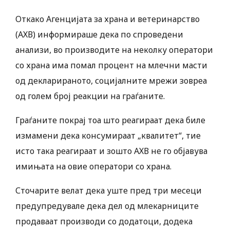
Откако Агенцијата за храна и ветеринарство
(АХВ) информираше дека по спроведени
анализи, во производите на неколку оператори
со храна има помал процент на млечни масти
од декларираното, социјалните мрежи зовреа
од голем број реакции на граѓаните.
Граѓаните покрај тоа што реагираат дека биле
измамени дека консумираат „квалитет“, тие
исто така реагираат и зошто АХВ не го објавува
имињата на овие оператори со храна.
Сточарите велат дека уште пред три месеци
предупредувале дека дел од млекарниците
продаваат производи со додатоци, додека