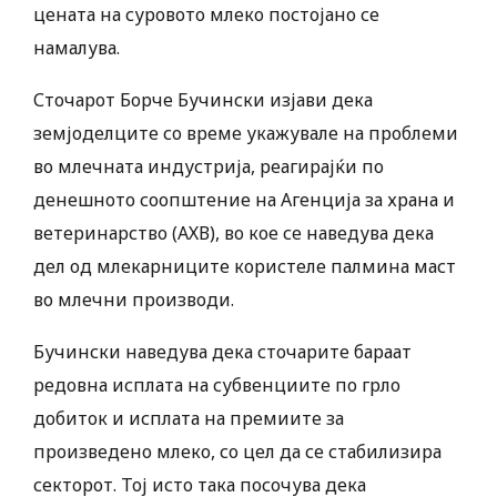
цената на суровото млеко постојано се
намалува.
Сточарот Борче Бучински изјави дека
земјоделците со време укажувале на проблеми
во млечната индустрија, реагирајќи по
денешното соопштение на Агенција за храна и
ветеринарство (АХВ), во кое се наведува дека
дел од млекарниците користеле палмина маст
во млечни производи.
Бучински наведува дека сточарите бараат
редовна исплата на субвенциите по грло
добиток и исплата на премиите за
произведено млеко, со цел да се стабилизира
секторот. Тој исто така посочува дека