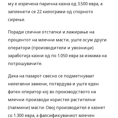
му е изречена парична казна од 3.500 евра, а
запленети се 22 килограми од спорното
сирење.
Поради слични отстапки и лажирање на
процентот на млечни масти, уште осум други
оператори (производители и увозници)
заработија казни од по 1.050 евра за измама на
потрошувачите.
Дека на пазарот свесно се подметнуваат
нелегални замени, потврдува и уште еден
фатен оператор кој во производството на
млечни производи користел растителни
(палмини) масти. Овој производител е казнет
со 1.300 евра, а фалсификуваниот млечен