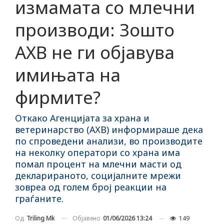
измамата со млечни
производи: Зошто
АХВ не ги објавува
имињата на
фирмите?
Откако Агенцијата за храна и
ветеринарство (АХВ) информираше дека
по спроведени анализи, во производите
на неколку оператори со храна има
помал процент на млечни масти од
декларираното, социјалните мрежи
зовреа од голем број реакции на
граѓаните.
Објавено
01/06/2026 13:24
149
Од
Triling Mk