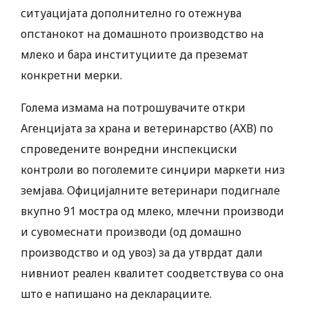
ситуацијата дополнително го отежнува
опстанокот на домашното производство на
млеко и бара институциите да преземат
конкретни мерки.
Голема измама на потрошувачите откри
Агенцијата за храна и ветеринарство (АХВ) по
спроведените вонредни инспекциски
контроли во поголемите синџири маркети низ
земјава. Официјалните ветеринари подигнале
вкупно 91 мостра од млеко, млечни производи
и сувомеснати производи (од домашно
производство и од увоз) за да утврдат дали
нивниот реален квалитет соодветствува со она
што е напишано на декларациите.