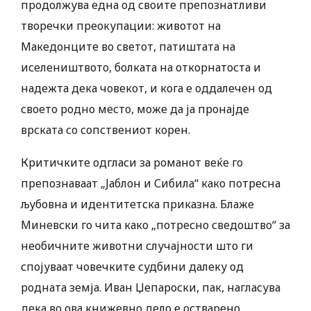
продолжува една од своите препознатливи
творечки преокупации: животот на
Македонците во светот, патиштата на
иселеништвото, болката на откорнатоста и
надежта дека човекот, и кога е оддалечен од
своето родно место, може да ја пронајде
врската со сопствениот корен.
Критичките одгласи за романот веќе го
препознаваат „Јаблон и Сибила“ како потресна
љубовна и идентитетска приказна. Блаже
Миневски го чита како „потресно сведоштво“ за
необичните животни случајности што ги
спојуваат човечките судбини далеку од
родната земја. Иван Џепароски, пак, нагласува
дека во ова книжевно дело е остварено