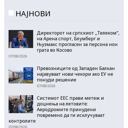
НАЈНОВИ
Директорот на српскиот „Телеком“,
на Арена спорт, Блумберг и
Њузмакс прогласен за персона нон
грата во Косово
07/08/2026
Превозниците од Западен Балкан
најавуваат нови чекори ако ЕУ не
понуди решение
07/08/2026
Системот ЕЕС прави метеж и
доцнења на летовите:
Аеродромите принудени
повремено да ги исклучуваат
контролите
07/08/2026