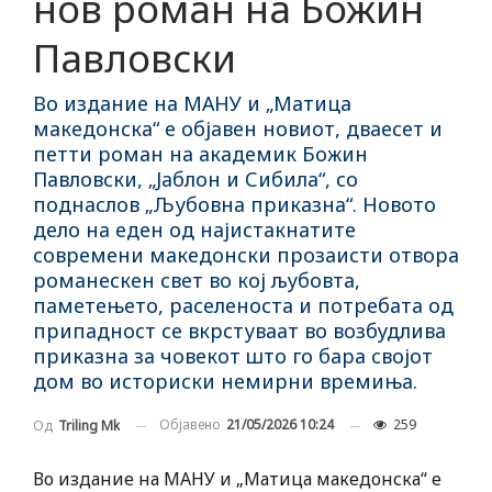
нов роман на Божин
Павловски
Во издание на МАНУ и „Матица
македонска“ е објавен новиот, дваесет и
петти роман на академик Божин
Павловски, „Јаблон и Сибила“, со
поднаслов „Љубовна приказна“. Новото
дело на еден од најистакнатите
современи македонски прозаисти отвора
романескен свет во кој љубовта,
паметењето, раселеноста и потребата од
припадност се вкрстуваат во возбудлива
приказна за човекот што го бара својот
дом во историски немирни времиња.
Објавено
21/05/2026 10:24
259
Од
Triling Mk
Во издание на МАНУ и „Матица македонска“ е