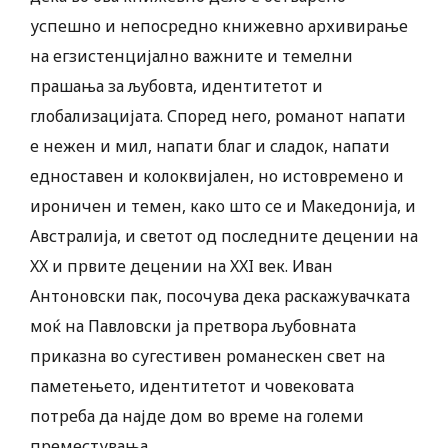
успешно и непосредно книжевно архивирање
на егзистенцијално важните и темелни
прашања за љубовта, идентитетот и
глобализацијата. Според него, романот напати
е нежен и мил, напати благ и сладок, напати
едноставен и колоквијален, но истовремено и
ироничен и темен, како што се и Македонија, и
Австралија, и светот од последните децении на
XX и првите децении на XXI век. Иван
Антоновски пак, посочува дека раскажувачката
моќ на Павловски ја претвора љубовната
приказна во сугестивен романескен свет на
паметењето, идентитетот и човековата
потреба да најде дом во време на големи
преместувања.