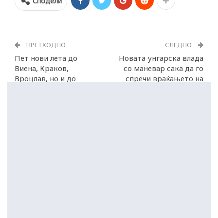
Сподели
ПРЕТХОДНО
СЛЕДНО
Пет нови лета до
Новата унгарска влада
Виена, Краков,
со маневар сака да го
Вроцлав, но и до
спречи враќањето на
Сицилија и Сардинија
Орбан на власт