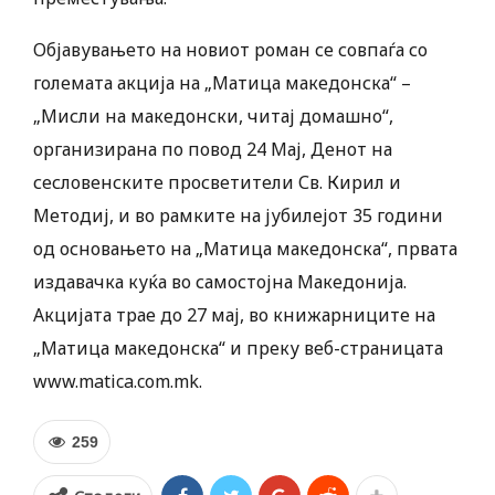
Објавувањето на новиот роман се совпаѓа со
големата акција на „Матица македонска“ –
„Мисли на македонски, читај домашно“,
организирана по повод 24 Мај, Денот на
сесловенските просветители Св. Кирил и
Методиј, и во рамките на јубилејот 35 години
од основањето на „Матица македонска“, првата
издавачка куќа во самостојна Македонија.
Акцијата трае до 27 мај, во книжарниците на
„Матица македонска“ и преку веб-страницата
www.matica.com.mk.
259