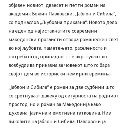
објавен новиот, дваесет и петти роман на
академик Божин Павловски, „Јаблон и Сибила“,
со поднаслов „Љубовна приказна“. Новото дело
на еден од најистакнатите современи
македонски прозаисти отвора романескен свет
во кој љубовта, паметењето, раселеноста и
потребата од припадност се вкрстуваат во
возбудлива приказна за човекот што го бара
својот дом во историски немирни времиња.
„Јаблон и Сибила“ е роман за две судбини што
се сретнуваат далеку од сигурноста на родниот
простор, но и роман за Македонија како
духовна, јазична и емотивна татковина. Низ
ликовите на Јаблон и Сибила, Павловски ја