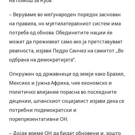
на помош за Куба.
– Веруваме во меѓународен поредок заснован
на правила, но мултилатералниот систем има
потреба од обнова. Обединетите нации ќе
можат да преживеат само ако ја претставуваат
реалноста, изјави Педро Санчез на самитот „Во
одбрана на демократијата“.
Опкружен од државници од земји како Бразил,
Мексико и Јужна Африка, чие економско и
политичко влијание порасна во последните
децении, шпанскиот социјалист изјави дека се
потребни подемократски и
порепрезентативни ОН.
– Дојде време ОН да бидат обновени и, зошто