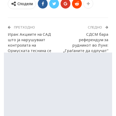
Сподели
ПРЕТХОДНО
СЛЕДНО
Иран: Акциите на САД
СДСМ бара
што ја нарушуваат
референдум за
контролата на
рудникот во Луке:
Ормуската теснина се
„Граѓаните да одлучат“
кршење на примирјето