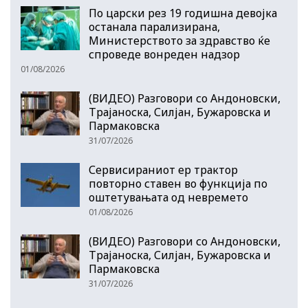
По царски рез 19 годишна девојка
останала парализирана,
Министерството за здравство ќе
спроведе вонреден надзор
01/08/2026
(ВИДЕО) Разговори со Андоновски,
Трајаноска, Силјан, Бужаровска и
Пармаковска
31/07/2026
Сервисираниот ер трактор
повторно ставен во функција по
оштетувањата од невремето
01/08/2026
(ВИДЕО) Разговори со Андоновски,
Трајаноска, Силјан, Бужаровска и
Пармаковска
31/07/2026