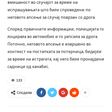
вмешаност во случајот за време на
испрашувањата што биле спроведени по
неговото апсење за случај поврзан со дрога.
Според првичните информации, полицијата го
лоцирала во автомобил и го уапсила за дрога.
Поточно, неговото апсење е извршено во
контекст на постапката за потерница, бидејќи
за време на истрагата, кај него биле пронајдени
садници од канабис.
133
Сподели