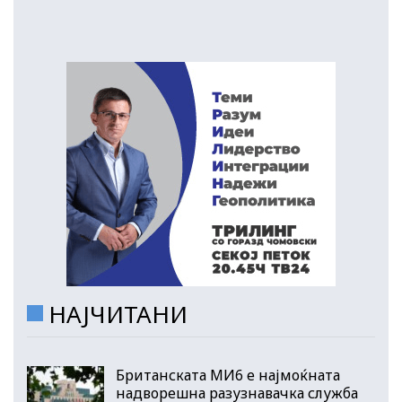
НАЈЧИТАНИ
Британската МИ6 е најмоќната
надворешна разузнавачка служба