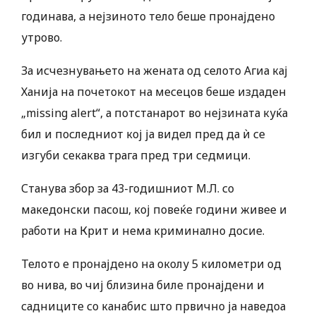
годинава, a нејзиното тело беше пронајдено
утрово.
За исчезнувањето на жената од селото Агиа кај
Ханија на почетокот на месецов беше издаден
„missing alert“, а потстанарот во нејзината куќа
бил и последниот кој ја видел пред да ѝ се
изгуби секаква трага пред три седмици.
Станува збор за 43-годишниот М.Л. со
македонски пасош, кој повеќе години живее и
работи на Крит и нема криминално досие.
Телото е пронајдено на околу 5 километри од
во нива, во чиј близина биле пронајдени и
садниците со канабис што првично ја наведоа