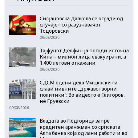
Силјановска Давкова се огради од
случајот со разузнавачот
Тодоровски
09/08/2026
Тајфунот Делфин ја погоди источна
Кина – милион лица евакуирани, а
1.400 летови откажани
09/08/2026
СДСМ оцени дека Мицкоски ги
слави нивните „државотворни
политики“: Во видеото е Глигоров,
не Груевски
09/08/2026
Владата во Подгорица запре
кредитен аранжман со српската
Алта банка која од лани работи и во