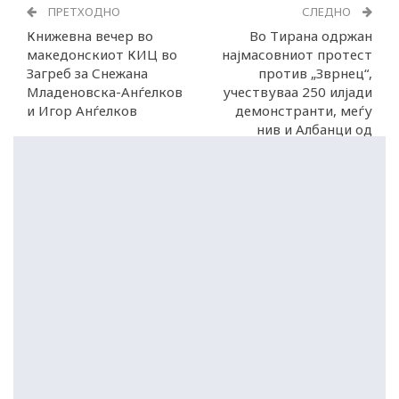
ПРЕТХОДНО
СЛЕДНО
Книжевна вечер во
Во Тирана одржан
македонскиот КИЦ во
најмасовниот протест
Загреб за Снежана
против „Зврнец“,
Младеновска-Анѓелков
учествуваа 250 илјади
и Игор Анѓелков
демонстранти, меѓу
нив и Албанци од
дијаспората