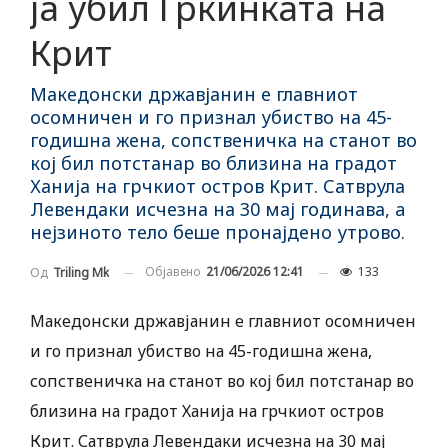
ја убил Гркинката на
Крит
Македонски државјанин е главниот
осомничен и го признал убиство на 45-
годишна жена, сопственичка на станот во
кој бил потстанар во близина на градот
Ханија на грчкиот остров Крит. Сатврула
Левендаки исчезна на 30 мај годинава, a
нејзиното тело беше пронајдено утрово.
Објавено
21/06/2026 12:41
133
Од
Triling Mk
Македонски државјанин е главниот осомничен
и го признал убиство на 45-годишна жена,
сопственичка на станот во кој бил потстанар во
близина на градот Ханија на грчкиот остров
Крит. Сатврула Левендаки исчезна на 30 мај