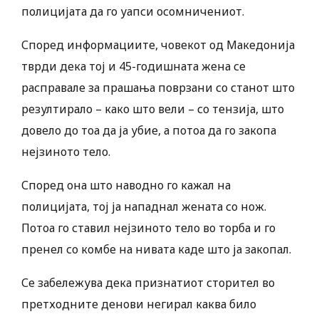
полицијата да го уапси осомничениот.
Според информациите, човекот од Македонија
тврди дека тој и 45-годишната жена се
расправале за прашања поврзани со станот што
резултирало – како што вели – со тензија, што
довело до тоа да ја убие, а потоа да го закопа
нејзиното тело.
Според она што наводно го кажал на
полицијата, тој ја нападнал жената со нож.
Потоа го ставил нејзиното тело во торба и го
пренел со комбе на нивата каде што ја закопал.
Се забележува дека признатиот сторител во
претходните денови негирал каква било