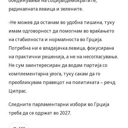
обединување на социјалдемократите,
радикалната левица и зелените.
-Не можев да останам во удобна тишина, туку
имам одговорност да помогнам во враќањето
на стабилноста и нормалноста во Грција.
Потребна ни е владејачка левица, фокусирана
на практични решенија, а не на несогласување.
Не сум заинтересиран да водам партија со
комплементарна улога, туку сакам да го
преобликувам правецот на политиката – речд
Ципрас.
Следните парламентарни избори во Грција
треба да се одржат во 2027.