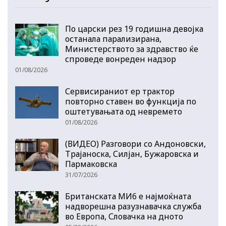
По царски рез 19 годишна девојка
останала парализирана,
Министерството за здравство ќе
спроведе вонреден надзор
01/08/2026
Сервисираниот ер трактор
повторно ставен во функција по
оштетувањата од невремето
01/08/2026
(ВИДЕО) Разговори со Андоновски,
Трајаноска, Силјан, Бужаровска и
Пармаковска
31/07/2026
Британската МИ6 е најмоќната
надворешна разузнавачка служба
во Европа, Словачка на дното