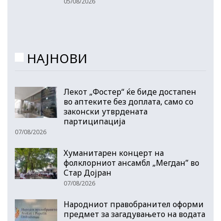
05/08/2026
НАЈНОВИ
Лекот „Фостер“ ќе биде достапен
во аптеките без доплата, само со
законски утврдената
партиципација
07/08/2026
Хуманитарен концерт на
фолклорниот ансамбл „Мегдан” во
Стар Дојран
07/08/2026
Народниот правобранител оформи
предмет за загадувањето на водата