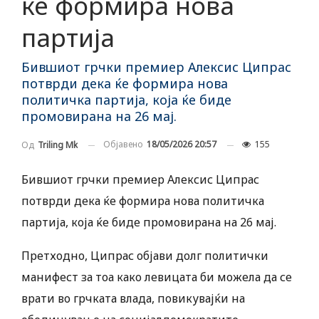
ќе формира нова
партија
Бившиот грчки премиер Алексис Ципрас
потврди дека ќе формира нова
политичка партија, која ќе биде
промовирана на 26 мај.
Објавено
18/05/2026 20:57
155
Од
Triling Mk
Бившиот грчки премиер Алексис Ципрас
потврди дека ќе формира нова политичка
партија, која ќе биде промовирана на 26 мај.
Претходно, Ципрас објави долг политички
манифест за тоа како левицата би можела да се
врати во грчката влада, повикувајќи на