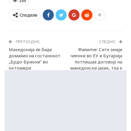
155
Сподели
ПРЕТХОДНО
СЛЕДНО
Македонија ќе биде
Филипче: Сите земји
домаќин на состанокот
членки во ЕУ и Бугарија
„Брдо-Бриони“ во
потпишаа договор на
октомври
македонски јазик, тоа е
успех на СДСМ