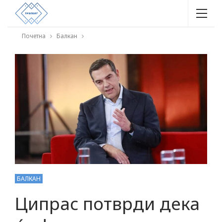
Почетна
Балкан
БАЛКАН
Ципрас потврди дека