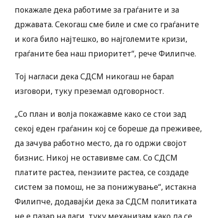
покажале дека работиме за граѓаните и за
државата. Секогаш сме биле и сме со граѓаните
и кога било најтешко, во најголемите кризи,
граѓаните беа наш приоритет“, рече Филипче.
Тој нагласи дека СДСМ никогаш не барал
изговори, туку преземал одговорност.
„Со план и волја покажавме како се стои зад
секој еден граѓанин кој се бореше да преживее,
да зачува работно место, да го одржи својот
бизнис. Никој не оставивме сам. Со СДСМ
платите растеа, пензиите растеа, се создаде
систем за помош, не за понижување“, истакна
Филипче, додавајќи дека за СДСМ политиката
не е пазар на лаги, туку механизам како да се