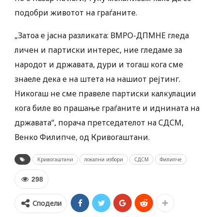
подобри животот на граѓаните.
„Затоа е јасна разликата: ВМРО-ДПМНЕ гледа
личен и партиски интерес, ние гледаме за
народот и државата, дури и тогаш кога сме
знаеле дека е на штета на нашиот рејтинг.
Никогаш не сме правеле партиски калкулации
кога биле во прашање граѓаните и иднината на
државата“, порача претседателот на СДСМ,
Венко Филипче, од Кривогаштани.
Кривогаштани
локални избори
СДСМ
Филипче
298
Сподели