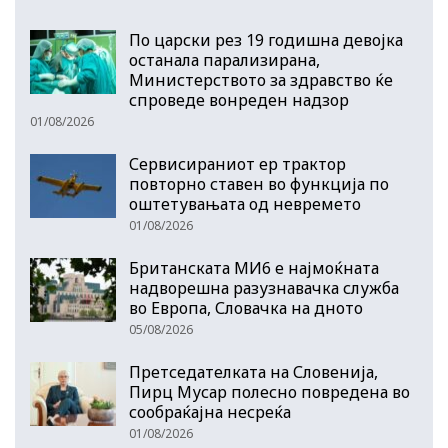
По царски рез 19 годишна девојка
останала парализирана,
Министерството за здравство ќе
спроведе вонреден надзор
01/08/2026
Сервисираниот ер трактор
повторно ставен во функција по
оштетувањата од невремето
01/08/2026
Британската МИ6 е најмоќната
надворешна разузнавачка служба
во Европа, Словачка на дното
05/08/2026
Претседателката на Словенија,
Пирц Мусар полесно повредена во
сообраќајна несреќа
01/08/2026