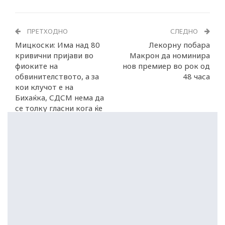
ПРЕТХОДНО
СЛЕДНО
Мицкоски: Има над 80
Лекорну побара
кривични пријави во
Макрон да номинира
фиоките на
нов премиер во рок од
обвинителството, а за
48 часа
кои клучот е на
Бихаќка, СДСМ нема да
се толку гласни кога ќе
се соочат со законот