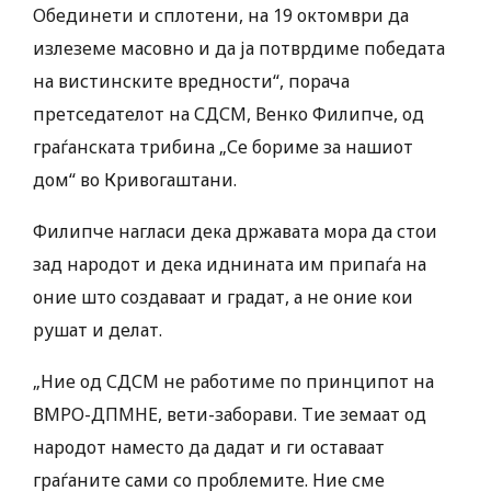
Обединети и сплотени, на 19 октомври да
излеземе масовно и да ја потврдиме победата
на вистинските вредности“, порача
претседателот на СДСМ, Венко Филипче, од
граѓанската трибина „Се бориме за нашиот
дом“ во Кривогаштани.
Филипче нагласи дека државата мора да стои
зад народот и дека иднината им припаѓа на
оние што создаваат и градат, а не оние кои
рушат и делат.
„Ние од СДСМ не работиме по принципот на
ВМРО-ДПМНЕ, вети-заборави. Тие земаат од
народот наместо да дадат и ги оставаат
граѓаните сами со проблемите. Ние сме