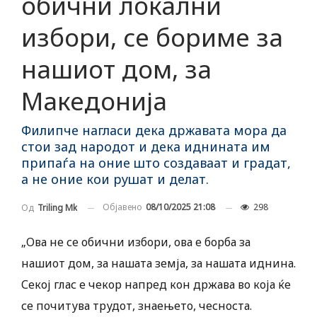
обични локални
избори, се бориме за
нашиот дом, за
Македонија
Филипче нагласи дека државата мора да
стои зад народот и дека иднината им
припаѓа на оние што создаваат и градат,
а не оние кои рушат и делат.
Објавено
08/10/2025 21:08
298
Од
Triling Mk
„Ова не се обични избори, ова е борба за
нашиот дом, за нашата земја, за нашата иднина.
Секој глас е чекор напред кон држава во која ќе
се почитува трудот, знаењето, чесноста.