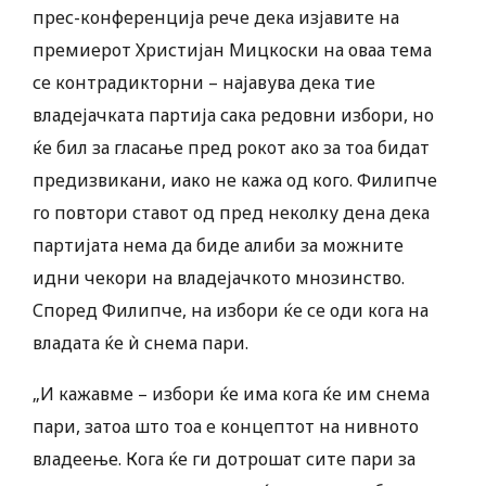
прес-конференција рече дека изјавите на
премиерот Христијан Мицкоски на оваа тема
се контрадикторни – најавува дека тие
владејачката партија сака редовни избори, но
ќе бил за гласање пред рокот ако за тоа бидат
предизвикани, иако не кажа од кого. Филипче
го повтори ставот од пред неколку дена дека
партијата нема да биде алиби за можните
идни чекори на владејачкото мнозинство.
Според Филипче, на избори ќе се оди кога на
владата ќе ѝ снема пари.
„И кажавме – избори ќе има кога ќе им снема
пари, затоа што тоа е концептот на нивното
владеење. Кога ќе ги дотрошат сите пари за