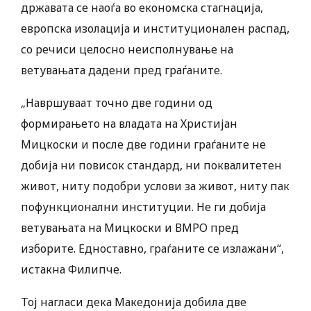
државата се наоѓа во економска стагнација,
европска изолација и институционален распад,
со речиси целосно неисполнување на
ветувањата дадени пред граѓаните.
„Навршуваат точно две години од
формирањето на владата на Христијан
Мицкоски и после две години граѓаните не
добија ни повисок стандард, ни поквалитетен
живот, ниту подобри услови за живот, ниту пак
пофункционални институции. Не ги добија
ветувањата на Мицкоски и ВМРО пред
изборите. Едноставно, граѓаните се излажани“,
истакна Филипче.
Тој нагласи дека Македонија добила две