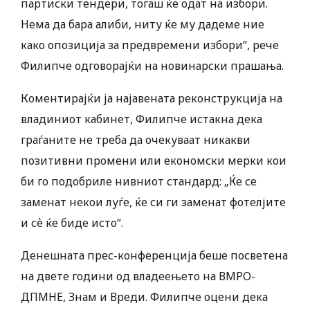
партиски тендери, тогаш ќе одат на избори.
Нема да бара алиби, ниту ќе му дадеме ние
како опозиција за предвремени избори“, рече
Филипче одговорајќи на новинарски прашања.
Коментирајќи ја најавената реконструкција на
владиниот кабинет, Филипче истакна дека
граѓаните не треба да очекуваат никакви
позитивни промени или економски мерки кои
би го подобриле нивниот стандард: „Ќе се
заменат некои луѓе, ќе си ги заменат фотелјите
и сѐ ќе биде исто“.
Денешната прес-конференција беше посветена
на двете години од владеењето на ВМРО-
ДПМНЕ, Знам и Вреди. Филипче оцени дека