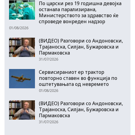
По царски рез 19 годишна девојка
останала парализирана,
Министерството за здравство ќе
спроведе вонреден надзор
01/08/2026
(ВИДЕО) Разговори со Андоновски,
Трајаноска, Силјан, Бужаровска и
Пармаковска
31/07/2026
Сервисираниот ер трактор
повторно ставен во функција по
оштетувањата од невремето
01/08/2026
(ВИДЕО) Разговори со Андоновски,
Трајаноска, Силјан, Бужаровска и
Пармаковска
31/07/2026