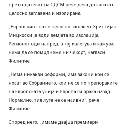
претседателот на СДСМ рече дека државата е
целосно заглавена и изолирана.
„Европскиот пат е целосно заглавен. Христијан
Мицкоски ја води земјата во изолација.
Регионот оди напред, а тој излегува и кажува:
нема да се помрднеме ни чекор“, нагласи
Филипче.
„Нема никакви реформи, има закони кои се
носат во Собранието, кои не се по препораките
на Европската унија и Европа ги враќа назад.
Нормално, тие луѓе не се наивни“, рече
Филипче.
Според него, „имаме двајца премиери