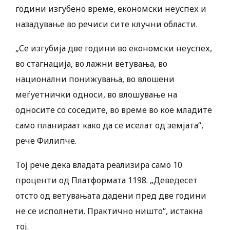
години изгубено време, економски неуспех и
назадување во речиси сите клучни области.
„Се изгубија две години во економски неуспех,
во стагнација, во лажни ветувања, во
национални понижувања, во влошени
меѓуетнички односи, во влошување на
односите со соседите, во време во кое младите
само планираат како да се иселат од земјата“,
рече Филипче.
Тој рече дека владата реализира само 10
проценти од Платформата 1198. „Деведесет
отсто од ветувањата дадени пред две години
не се исполнети. Практично ништо“, истакна
тој.