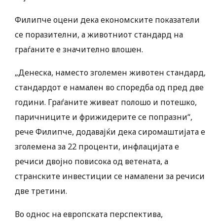
Филипче оцени дека економските показатели
се поразителни, а животниот стандард на
граѓаните е значително влошен.
„Денеска, наместо зголемен животен стандард,
стандардот е намален во споредба од пред две
години. Граѓаните живеат полошо и потешко,
паричниците и фрижидерите се попразни“,
рече Филипче, додавајќи дека сиромаштијата е
зголемена за 22 проценти, инфлацијата е
речиси двојно повисока од ветената, а
странските инвестиции се намалени за речиси
две третини.
Во однос на европската перспектива,