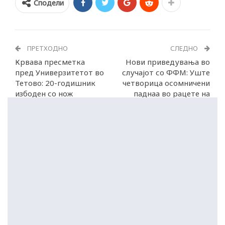
Сподели
ПРЕТХОДНО
СЛЕДНО
Крвава пресметка
Нови приведувања во
пред Универзитетот во
случајот со ФФМ: Уште
Тетово: 20-годишник
четворица осомничени
избоден со нож
паднаа во рацете на
истражителите