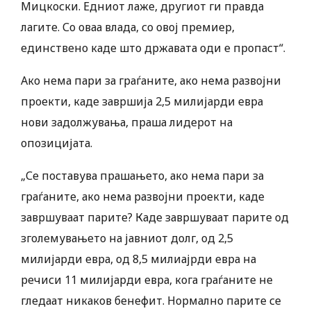
Мицкоски. Едниот лаже, другиот ги правда
лагите. Со оваа влада, со овој премиер,
единствено каде што државата оди е пропаст“.
Ако нема пари за граѓаните, ако нема развојни
проекти, каде завршија 2,5 милијарди евра
нови задолжувања, праша лидерот на
опозицијата.
„Се поставува прашањето, ако нема пари за
граѓаните, ако нема развојни проекти, каде
завршуваат парите? Каде завршуваат парите од
зголемувањето на јавниот долг, од 2,5
милијарди евра, од 8,5 милиајрди евра на
речиси 11 милијарди евра, кога граѓаните не
гледаат никаков бенефит. Нормално парите се