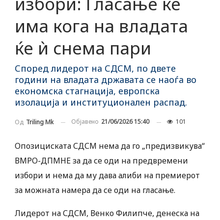
избори: Гласање ќе
има кога на владата
ќе ѝ снема пари
Според лидерот на СДСМ, по двете
години на владата државата се наоѓа во
економска стагнација, европска
изолација и институционален распад.
Објавено
21/06/2026 15:40
101
Од
Triling Mk
Опозициската СДСМ нема да го „предизвикува“
ВМРО-ДПМНЕ за да се оди на предвремени
избори и нема да му дава алиби на премиерот
за можната намера да се оди на гласање.
Лидерот на СДСМ, Венко Филипче, денеска на