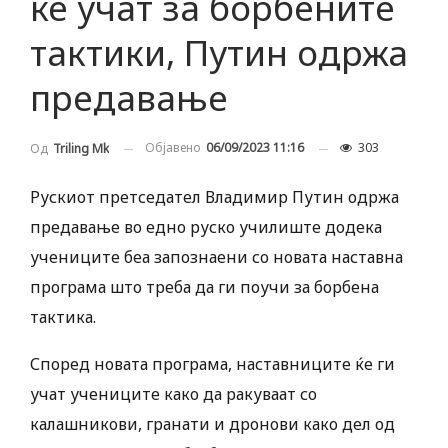
ќе учат за борбените
тактики, Путин одржа
предавање
Објавено
06/09/2023 11:16
303
Од
Triling Mk
Рускиот претседател Владимир Путин одржа
предавање во едно руско училиште додека
учениците беа запознаени со новата наставна
програма што треба да ги поучи за борбена
тактика.
Според новата програма, наставниците ќе ги
учат учениците како да ракуваат со
калашникови, гранати и дронови како дел од