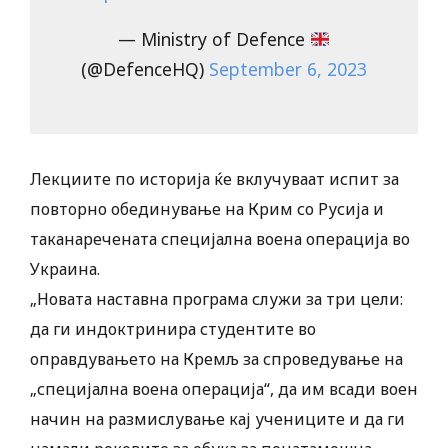
— Ministry of Defence
(@DefenceHQ)
September 6, 2023
Лекциите по историја ќе вклучуваат испит за
повторно обединување на Крим со Русија и
таканаречената специјална воена операција во
Украина.
„Новата наставна програма служи за три цели:
да ги индоктринира студентите во
оправдувањето на Кремљ за спроведување на
„специјална воена операција“, да им всади воен
начин на размислување кај учениците и да ги