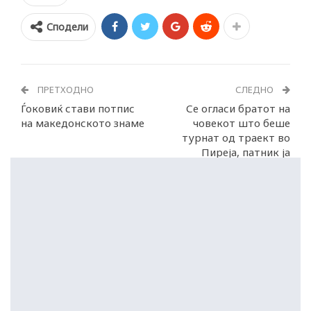
Сподели
ПРЕТХОДНО
СЛЕДНО
Ѓоковиќ стави потпис
Се огласи братот на
на македонското знаме
човекот што беше
турнат од траект во
Пиреја, патник ја
снимил сцената