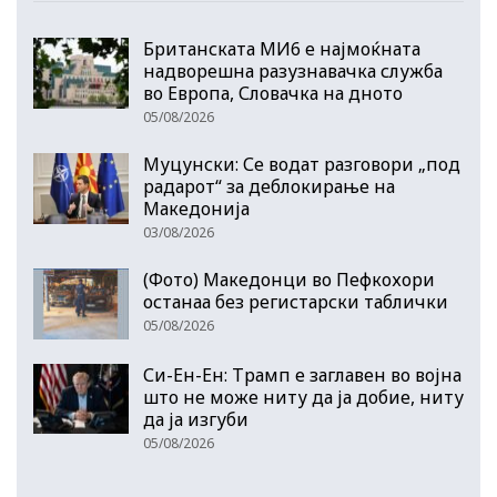
Британската МИ6 е најмоќната
надворешна разузнавачка служба
во Европа, Словачка на дното
05/08/2026
Муцунски: Се водат разговори „под
радарот“ за деблокирање на
Македонија
03/08/2026
(Фото) Македонци во Пефкохори
останаа без регистарски таблички
05/08/2026
Си-Ен-Ен: Трамп е заглавен во војна
што не може ниту да ја добие, ниту
да ја изгуби
05/08/2026