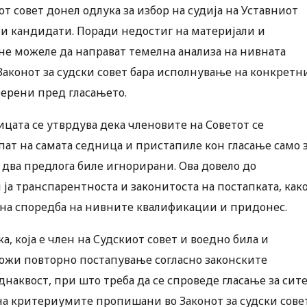
от совет донел одлука за избор на судија на Уставниот
ни кандидати. Поради недостиг на материјали и
не можеле да направат темелна анализа на нивната
Законот за судски совет бара исполнување на конкретн
верени пред гласањето.
цата се утврдува дека членовите на Советот се
пат на самата седница и пристапиле кон гласање само 
два предлога биле игнорирани. Ова довело до
ја транспарентноста и законитоста на постапката, как
вна споредба на нивните квалификации и придонес.
, која е член на Судскиот совет и воедно била и
аложи повторно постапување согласно законските
наквост, при што треба да се спроведе гласање за сит
а критериумите пропишани во Законот за судски совет