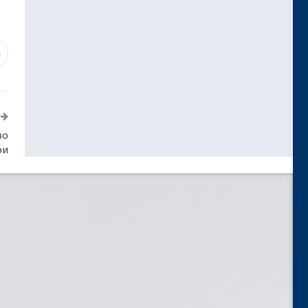
8
во
ри