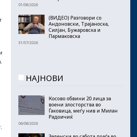
01/08/2026
(ВИДЕО) Разговори со
т
Андоновски, Трајаноска,
Силјан, Бужаровска и
Пармаковска
31/07/2026
и
.
НАЈНОВИ
Косово обвини 20 лица за
воени злосторства во
Ѓаковица, меѓу нив и Милан
Радоичиќ
06/08/2026
.
Зеленски во сабота доаѓа во