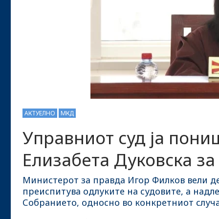
АКТУЕЛНО
МКД
Управниот суд ја пони
Елизабета Дуковска за 
Министерот за правда Игор Филков вели д
преиспитува одлуките на судовите, а надл
Собранието, односно во конкретниот случа