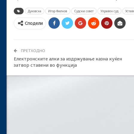
Дуковска
Игор Филков
Судски совет
Управен суд
Устав
Сподели
ПРЕТХОДНО
Електронските алки за издржување казна куќен
затвор ставени во функција