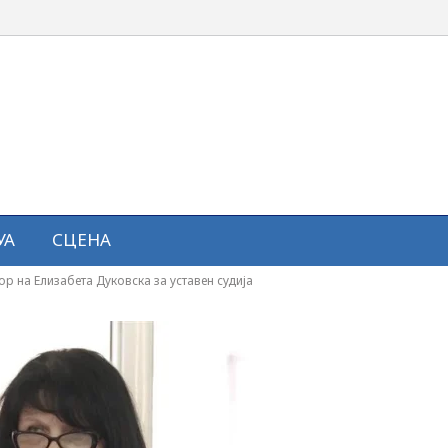
УА
СЦЕНА
ор на Елизабета Дуковска за уставен судија