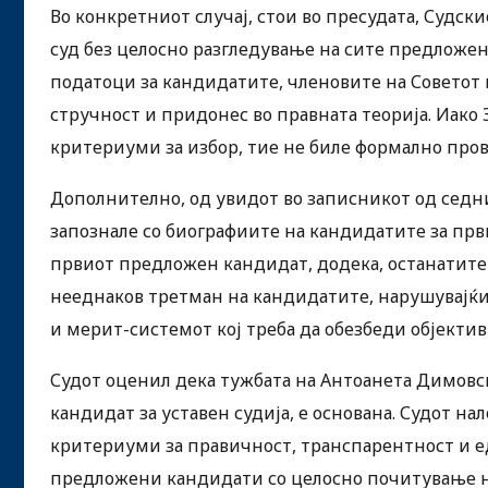
Во конкретниот случај, стои во пресудата, Судски
суд без целосно разгледување на сите предложе
податоци за кандидатите, членовите на Советот 
стручност и придонес во правната теорија. Иако 
критериуми за избор, тие не биле формално про
Дополнително, од увидот во записникот од седни
запознале со биографиите на кандидатите за прв
првиот предложен кандидат, додека, останатите 
нееднаков третман на кандидатите, нарушувајќи 
и мерит-системот кој треба да обезбеди објекти
Судот оценил дека тужбата на Антоанета Димовска
кандидат за уставен судија, е основана. Судот н
критериуми за правичност, транспарентност и ед
предложени кандидати со целосно почитување н