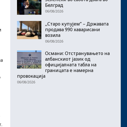
Белград
06/08/2026
,,Старо купујем” – Државата
продава 990 хаварисани
и
возила
06/08/2026
Османи: Отстранувањето на
албанскиот јазик од
за
официјалната табла на
границата е намерна
провокација
о
06/08/2026
е
.