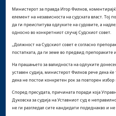
Министерот за правда Игор Филков, коментирајќи 
елемент на независноста на судската власт. Тој
да ги преиспитува одлуките на судовите, а надл
односно во конкретниот случај Судскиот совет.
„Должност на Судскиот совет е согласно препорак
постапката, да ги земе во предвид препораките и
На прашањето за валидноста на одлуките донесе
уставен судија, министерот Филков рече дека ќе тр
дека не постои конкретен рок за повторен избор н
Според пресудата, причината поради која Управн
Дуковска за судија на Уставниот суд е неправилн
не ги разгледал сите кандидати подеднакво и не