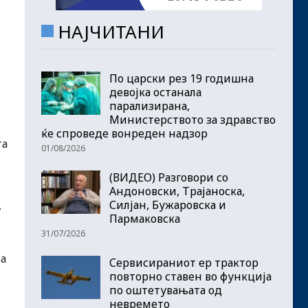
НАЈЧИТАНИ
По царски рез 19 годишна
девојка останала
парализирана,
Министерството за здравство
ќе спроведе вонреден надзор
та
01/08/2026
(ВИДЕО) Разговори со
Андоновски, Трајаноска,
Силјан, Бужаровска и
,
Пармаковска
31/07/2026
на
Сервисираниот ер трактор
повторно ставен во функција
по оштетувањата од
невремето