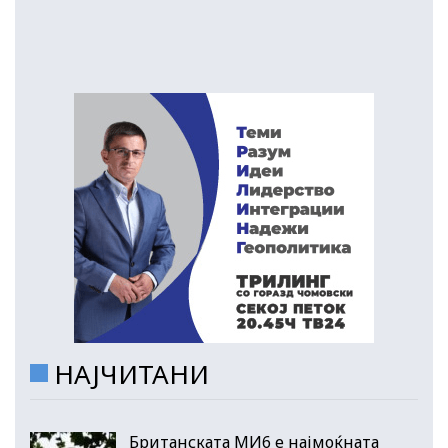
НАЈЧИТАНИ
Британската МИ6 е најмоќната