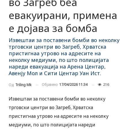
во Загреб беа
евакуирани, примена
е дојава за бомба
Извештаи за поставени бомби во неколку
трговски центри во Загреб, Хрватска
пристигнаа утрово на адресите на
неколку медиуми, по што полицијата
нареди евакуација на Арена Центар,
Авенју Мол и Сити Центар Уан Ист.
Објавено
17/04/2026 11:34
216
Од
Triling Mk
Извештаи за поставени бомби во неколку
трговски центри во Загреб, Хрватска
пристигнаа утрово на адресите на неколку
медиуми, по што полицијата нареди