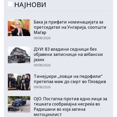
НАЈНОВИ
Бака ја прифати номинацијата за
претседател на Унгарија, соопшти
Маѓар
09/08/2026
ДУИ: 83 владини седници без
објавени записници на албански
јазик
09/08/2026
Тинејџери „ловци на педофили“
претепаа маж до смрт во Пловдив
09/08/2026
ОЈО: Постапка против едно лице за
тешката сообраќајна несреќа во
Радишани во која загина
мотоциклист