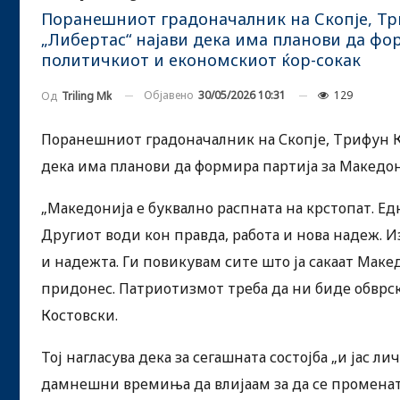
Поранешниот градоначалник на Скопје, Три
„Либертас“ најави дека има планови да фо
политичкиот и економскиот ќор-сокак
Објавено
30/05/2026 10:31
129
Од
Triling Mk
Поранешниот градоначалник на Скопје, Трифун Ко
дека има планови да формира партија за Македон
„Македонија е буквално распната на крстопат. Ед
Другиот води кон правда, работа и нова надеж. Из
и надежта. Ги повикувам сите што ја сакаат Макед
придонес. Патриотизмот треба да ни биде обврска, а
Костовски.
Тој нагласува дека за сегашната состојба „и јас 
дамнешни времиња да влијаам за да се променат