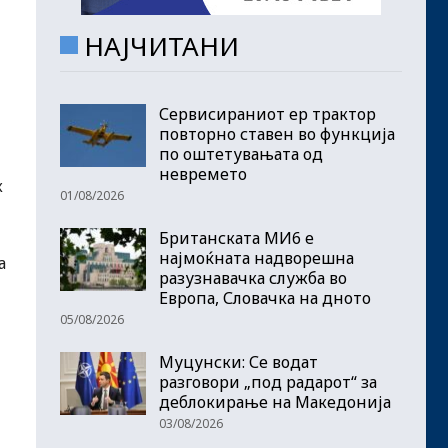
НАЈЧИТАНИ
Сервисираниот ер трактор
повторно ставен во функција
по оштетувањата од
невремето
к
01/08/2026
Британската МИ6 е
најмоќната надворешна
а
разузнавачка служба во
Европа, Словачка на дното
05/08/2026
Муцунски: Се водат
разговори „под радарот“ за
деблокирање на Македонија
03/08/2026