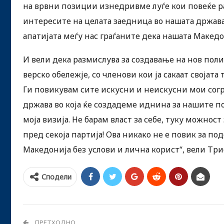
на врвни позиции изнедривме луѓе кои повеќе ра
интересите на целата заедница во нашата држава
апатијата меѓу нас граѓаните дека нашата Макед
И вели дека размислува за создавање на нов поли
верско обележје, со членови кои ја сакаат својата
Ги повикувам сите искусни и неискусни мои согр
држава во која ќе создадеме иднина за нашите по
моја визија. Не барам власт за себе, туку можнос
пред секоја партија! Ова никако не е повик за по
Македонија без услови и лична корист“, вели Тр
Сподели
ПРЕТХОДНО