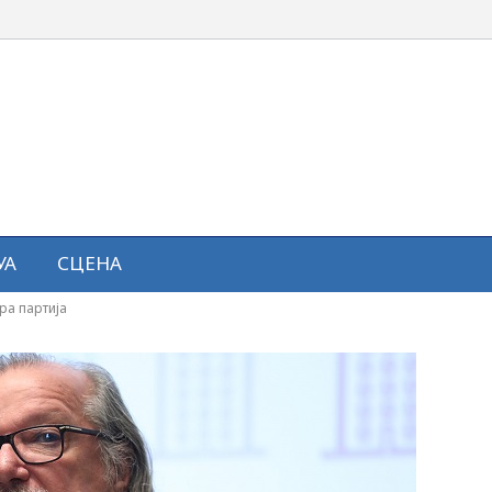
УА
СЦЕНА
ра партија