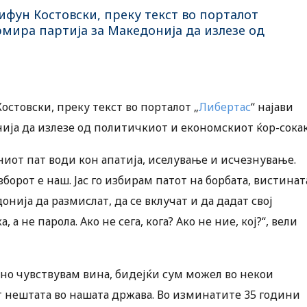
фун Костовски, преку текст во порталот
рмира партија за Македонија да излезе од
стовски, преку текст во порталот „
Либертас
“ најави
ија да излезе од политичкиот и економскиот ќор-сока
ниот пат води кон апатија, иселување и исчезнување.
борот е наш. Јас го избирам патот на борбата, вистинат
онија да размислат, да се вклучат и да дадат свој
 не парола. Ако не сега, кога? Ако не ние, кој?“, вели
лично чувствувам вина, бидејќи сум можел во некои
 нештата во нашата држава. Во изминатите 35 години