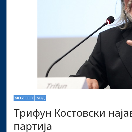
АКТУЕЛНО
МКД
Трифун Костовски наја
партија