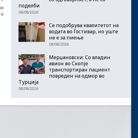
поделби
во
08/08/2026
то
Се подобрува квалитетот на
водата во Гостивар, но уште
не е за пиење
08/08/2026
Мерџановски: Со владин
авион во Скопје
транспортиран пациент
повреден на одмор во
Турција
08/08/2026