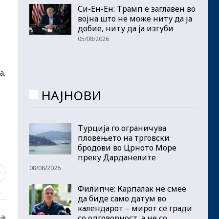
Си-Ен-Ен: Трамп е заглавен во
војна што не може ниту да ја
добие, ниту да ја изгуби
05/08/2026
а.
НАЈНОВИ
Турција го ограничува
пловењето на трговски
бродови во Црното Море
преку Дарданелите
08/08/2026
9
Филипче: Карпалак не смее
да биде само датум во
календарот – мирот се гради
со одговорност, а не со