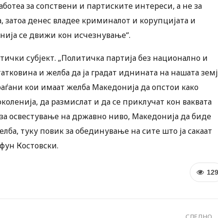
ботеа за сопствени и партиските интереси, а не за
, затоа денес владее криминалот и корупцијата и
онија се движи кон исчезнување“.
тички субјект. „Политичка партија без национално и
 татковина и желба да ја градат иднината на нашата земј
аѓани кои имаат желба Македонија да опстои како
коленија, да размислат и да се приклучат кон ваквата
т за освестување на државно ниво, Македонија да биде
делба, туку повик за обединување на сите што ја сакаат
ифун Костовски.
12
СЛЕДНО