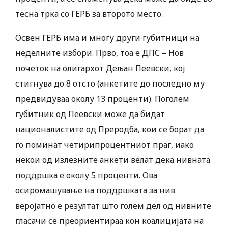
тесна трка со ГЕРБ за второто место.
Освен ГЕРБ има и многу други губитници на
неделните избори. Прво, тоа е ДПС – Нов
почеток на олигархот Дељан Пеевски, кој
стигнува до 8 отсто (анкетите до последно му
предвидуваа околу 13 проценти). Поголем
губитник од Пеевски може да бидат
националистите од Преродба, кои се борат да
го поминат четирипроцентниот праг, иако
некои од излезните анкети велат дека нивната
поддршка е околу 5 проценти. Ова
осиромашување на поддршката за нив
веројатно е резултат што голем дел од нивните
гласачи се преориентираа кон коалицијата на