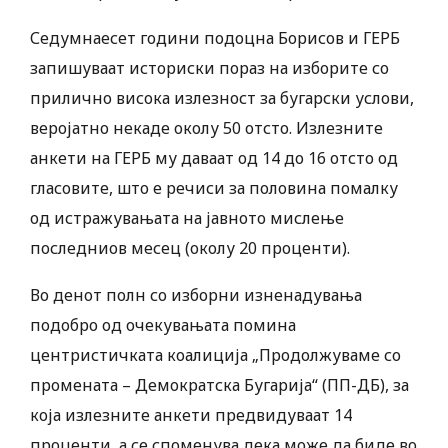
Седумнаесет години подоцна Борисов и ГЕРБ
запишуваат историски пораз на изборите со
прилично висока излезност за бугарски услови,
веројатно некаде околу 50 отсто. Излезните
анкети на ГЕРБ му даваат од 14 до 16 отсто од
гласовите, што е речиси за половина помалку
од истражувањата на јавното мислење
последниов месец (околу 20 проценти).
Во денот полн со изборни изненадувања
подобро од очекувањата помина
центристичката коалиција „Продолжуваме со
промената – Демократска Бугарија“ (ПП-ДБ), за
која излезните анкети предвидуваат 14
проценти, а се споменува дека може да биде во