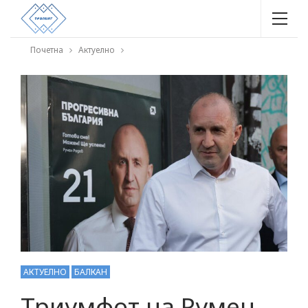
Почетна
Актуелно
АКТУЕЛНО
БАЛКАН
Триумфот на Румен