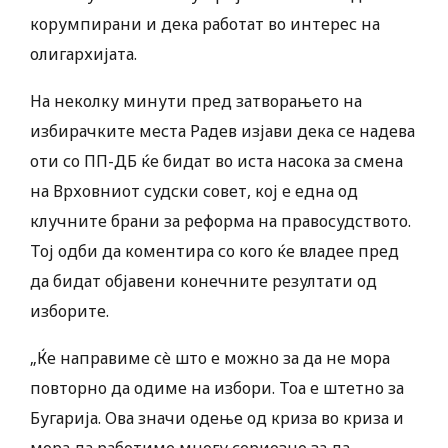
корумпирани и дека работат во интерес на
олигархијата.
На неколку минути пред затворањето на
избирачките места Радев изјави дека се надева
оти со ПП-ДБ ќе бидат во иста насока за смена
на Врховниот судски совет, кој е една од
клучните брани за реформа на правосудството.
Тој одби да коментира со кого ќе владее пред
да бидат објавени конечните резултати од
изборите.
„Ќе направиме сè што е можно за да не мора
повторно да одиме на избори. Тоа е штетно за
Бугарија. Ова значи одење од криза во криза и