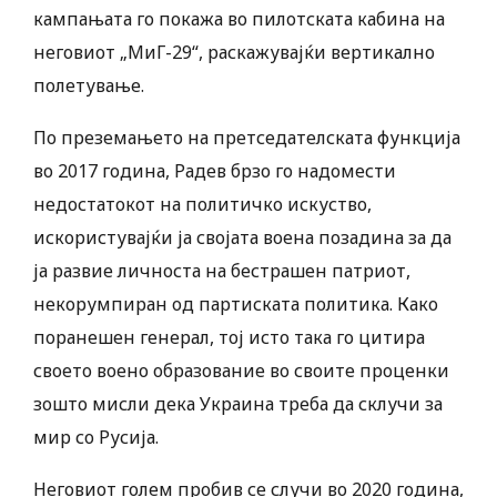
кампањата го покажа во пилотската кабина на
неговиот „МиГ-29“, раскажувајќи вертикално
полетување.
По преземањето на претседателската функција
во 2017 година, Радев брзо го надомести
недостатокот на политичко искуство,
искористувајќи ја својата воена позадина за да
ја развие личноста на бестрашен патриот,
некорумпиран од партиската политика. Како
поранешен генерал, тој исто така го цитира
своето воено образование во своите проценки
зошто мисли дека Украина треба да склучи за
мир со Русија.
Неговиот голем пробив се случи во 2020 година,