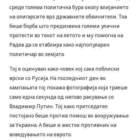
среде голема политичка бура околу влијанието
на олигарсите врз државните обвинители. Тоа
беше борба што предизвика големи улични
протести во текот на летото и му помогна на
Радев да се етаблира како најпопуларен
политичар во земјата.
Тој е оценуван како човек кој сака поблиски
врски со Русија. На последниот ден во
кампањата тој покажа фотографија која траеше
само една секунда од негово ракување со
Владимир Путин. Тој како претседател
постојано беше против помош во вооружување
за Украина. А беше и жесток противник на
воведувањето на еврото.