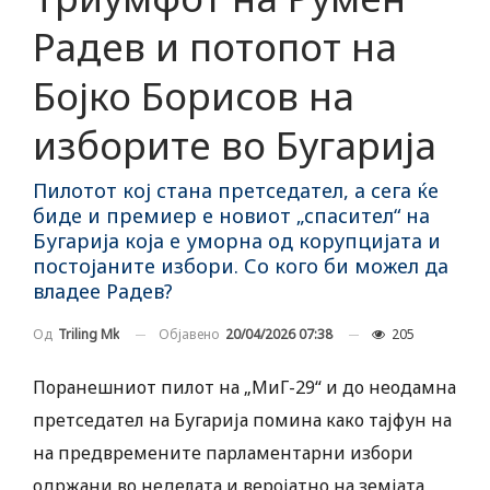
Радев и потопот на
Бојко Борисов на
изборите во Бугарија
Пилотот кој стана претседател, а сега ќе
биде и премиер е новиот „спасител“ на
Бугарија која е уморна од корупцијата и
постојаните избори. Со кого би можел да
владее Радев?
Објавено
20/04/2026 07:38
205
Од
Triling Mk
Поранешниот пилот на „МиГ-29“ и до неодамна
претседател на Бугарија помина како тајфун на
на предвремените парламентарни избори
одржани во неделата и веројатно на земјата