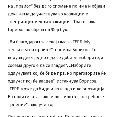
на „првиот“ без да го спомене по име и објави
дека нема да учествува во коалиции и
„непринципиелни коалиции“. Тоа го кажа
Горибов во објава на Фејсбук.
„Ви благодарам за секој глас за ГЕРБ. Му
честитам на првиот!“, напиша Борисов. Тој
верува дека „едно е да се добијат изборите, а
сосема друго е да се владее“. „Изборите
одлучуваат кој ќе биде прв, но преговорите ќе
одлучат кој ќе владее“, истакнува Борисов.
„ГЕРБ може да биде и во влада и во опозиција.
Во политиката, како и во животот, потребно е
трпение“, заклучи тој.
Лидерите на коалицијата „Продолжуваме со