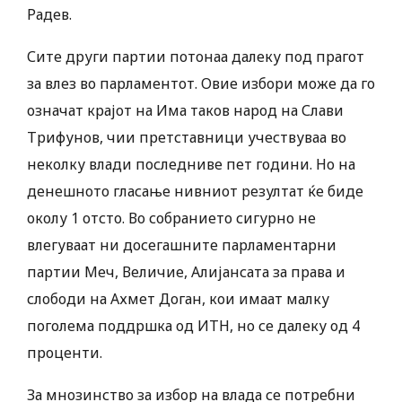
Радев.
Сите други партии потонаа далеку под прагот
за влез во парламентот. Овие избори може да го
означат крајот на Има таков народ на Слави
Трифунов, чии претставници учествуваа во
неколку влади последниве пет години. Но на
денешното гласање нивниот резултат ќе биде
околу 1 отсто. Во собранието сигурно не
влегуваат ни досегашните парламентарни
партии Меч, Величие, Алијансата за права и
слободи на Ахмет Доган, кои имаат малку
поголема поддршка од ИТН, но се далеку од 4
проценти.
За мнозинство за избор на влада се потребни