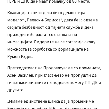
ГЕРБ и ДПС да имаат помалку од 80 места.
Коалицијата вети дека ќе го демонтира
моделот „Пеевски-Борисов“, дека ќе ја одземе
својата безбедност од тајната служба и дека
приходите ќе растат со стапката на
инфлацијата. Лидерите не се согласија околу
можноста за соработка со формацијата на
Румен Радев.
Претседателот на Продолжуваме со промената,
Асен Василев, при гласањето не пропушти да
ги нагласи линиите на поделба помеѓу ПП-ДБ и
другите.
„Имаме единствена шанса да ја промениме
Бугарија на подобро. И Бугарија навистина да