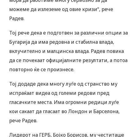
мора да работиме многу сериозно за да
можеме да излеземе од овие кризи“, рече
Радев.
Тој рече дека е подготвен за различни опции за
Бугарија да има редовна и стабилна влада,
вклучително и малцинска влада. Радев повика
да се почекаат официјалните резултати, а потоа
повторно ќе се произнесе.
Тој додаде дека многу луѓе од странство му
испраќаат видеа од големи редови пред
гласачките места. Има огромни редици луѓе
кои сакаат да гласаат во Лондон и Барселона,
рече Радев.
Лидерот на ГЕРБ, Бојко Борисов, му честиташе