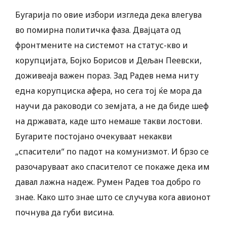
Бугарија по овие избори изгледа дека влегува
во помирна политичка фаза. Двајцата од
фронтмените на системот на статус-кво и
корупцијата, Бојко Борисов и Дељан Пеевски,
доживеаја важен пораз. Зад Радев нема ниту
една корупциска афера, но сега тој ќе мора да
научи да раководи со земјата, а не да биде шеф
на државата, каде што немаше такви лостови.
Бугарите постојано очекуваат некакви
„спасители“ по падот на комунизмот. И брзо се
разочаруваат ако спасителот се покаже дека им
давал лажна надеж. Румен Радев тоа добро го
знае. Како што знае што се случува кога авионот
почнува да губи висина.