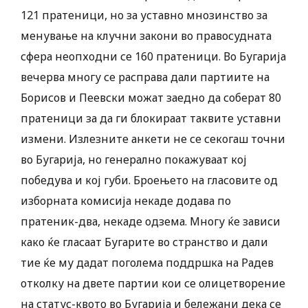
121 пратеници, но за уставно мнозинство за
менување на клучни закони во правосудната
сфера неопходни се 160 пратеници. Во Бугарија
вечерва многу се расправа дали партиите на
Борисов и Пеевски можат заедно да соберат 80
пратеници за да ги блокираат таквите уставни
измени. Излезните анкети не се секогаш точни
во Бугарија, но генерално покажуваат кој
победува и кој губи. Броењето на гласовите од
изборната комисија некаде додава по
пратеник-два, некаде одзема. Многу ќе зависи
како ќе гласаат Бугарите во странство и дали
тие ќе му дадат поголема поддршка на Радев
отколку на двете партии кои се олицетворение
на статус-квото во Бугарија и бележани дека се