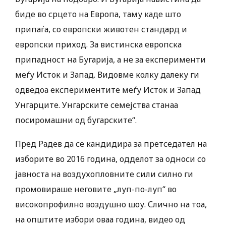
биде во срцето на Европа, таму каде што
припаѓа, со европски животен стандард и
европски приход. За вистинска европска
припадност на Бугарија, а не за експерименти
меѓу Исток и Запад. Видовме колку далеку ги
одведоа експериментите меѓу Исток и Запад
Унгарците. Унгарските семејства станаа
посиромашни од бугарските“.
Пред Радев да се кандидира за претседател на
изборите во 2016 година, одделот за односи со
јавноста на воздухопловните сили силно ги
промовираше неговите „луп-по-луп“ во
високопрофилно воздушно шоу. Слично на тоа,
на општите избори оваа година, видео од