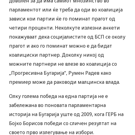
доволен за да има самиот мнозинство во
парламентот или ќе треба да оди во коалиција
зависи кои партии ќе го поминат прагот од
четири проценти. Неколкуте излезни анкети
покажуваат дека социјалистите од БСП се околу
прагот и ако го поминат можно е да бидат
коалициски партнер. Доколку никој од
можните партнери не влезе во коалиција со
„Прогресивна Бугарија“, Румен Радев како
премиер може да раководи малцинска влада.
Олку голема победа на една партија не е
забележана во поновата парламентарна
историја на Бугарија уште од 2009, кога ГЕРБ на
Бојко Борисов победи со сличен резултат на
своето прво излегување на избори.