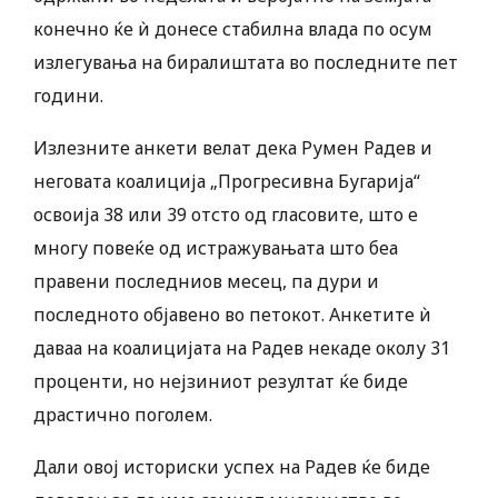
конечно ќе ѝ донесе стабилна влада по осум
излегувања на биралиштата во последните пет
години.
Излезните анкети велат дека Румен Радев и
неговата коалиција „Прогресивна Бугарија“
освоија 38 или 39 отсто од гласовите, што е
многу повеќе од истражувањата што беа
правени последниов месец, па дури и
последното објавено во петокот. Анкетите ѝ
даваа на коалицијата на Радев некаде околу 31
проценти, но нејзиниот резултат ќе биде
драстично поголем.
Дали овој историски успех на Радев ќе биде