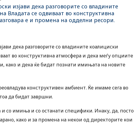
ски изјави дека разговорите со владините
на Владата се одвиваат во конструктивна
разговара е и промена на одделни ресори.
зјави дека разговорите со владините коалициски
иваат во конструктивна атмосфера и дека меѓу опциите
ри, како и дека ќе бидат познати имињата на новите
реовладува конструктивен амбиент. Ќе имаме сега во
тоа да бидат завршни.
а и со имиња и со останати специфики. Инаку, да, пост
оварано, како и за промена на некои од директорите кои