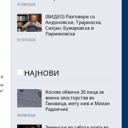
01/08/2026
(ВИДЕО) Разговори со
Андоновски, Трајаноска,
Силјан, Бужаровска и
Пармаковска
31/07/2026
5
НАЈНОВИ
на
и“
Косово обвини 20 лица за
воени злосторства во
Ѓаковица, меѓу нив и Милан
Радоичиќ
06/08/2026
Зеленски во сабота доаѓа во