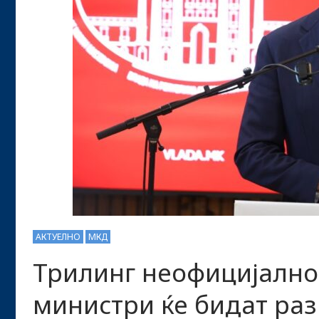
АКТУЕЛНО
МКД
Трилинг неофицијално
министри ќе бидат ра