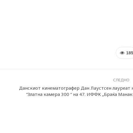
18
СЛЕДНО
Данскиот кинематографер Дан Лаустсен лауреат 
“Златна камера 300 “ на 47. ИФФК „Браќа Манак