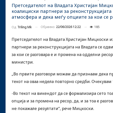
Претседателот на Владата Христијан Мицко
коалициски партнери за реконструкцијата 
атмосфера и дека меѓу опциите за кои се 
Објавено
22/06/2026 12:22
185
Од
Triling Mk
Претседателот на Владата Христијан Мицкоски и
партнери за реконструкцијата на Владата се одв
за кои се разговара е и промена на одделни ресо
министри.
„Во првите разговори можам да признаам дека п
текот на оваа недела повторно средби. Очекувам 
-Во текот на викендот да се формализира сето то
опција и за промена на ресор, да, и за тоа е разг
не покажале резултати“, рече Мицкоски.