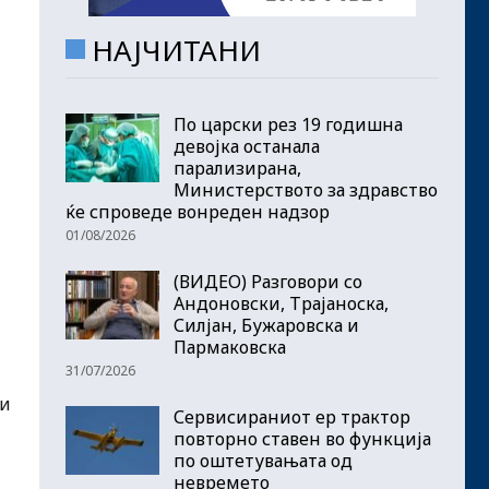
НАЈЧИТАНИ
По царски рез 19 годишна
девојка останала
парализирана,
Министерството за здравство
ќе спроведе вонреден надзор
01/08/2026
(ВИДЕО) Разговори со
Андоновски, Трајаноска,
Силјан, Бужаровска и
Пармаковска
31/07/2026
ои
Сервисираниот ер трактор
повторно ставен во функција
по оштетувањата од
невремето