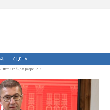
УА
СЦЕНА
инистри ќе бидат разрешени