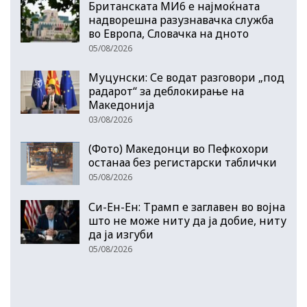
Британската МИ6 е најмоќната
надворешна разузнавачка служба
во Европа, Словачка на дното
05/08/2026
Муцунски: Се водат разговори „под
радарот“ за деблокирање на
Македонија
03/08/2026
(Фото) Македонци во Пефкохори
останаа без регистарски таблички
05/08/2026
Си-Ен-Ен: Трамп е заглавен во војна
што не може ниту да ја добие, ниту
да ја изгуби
05/08/2026