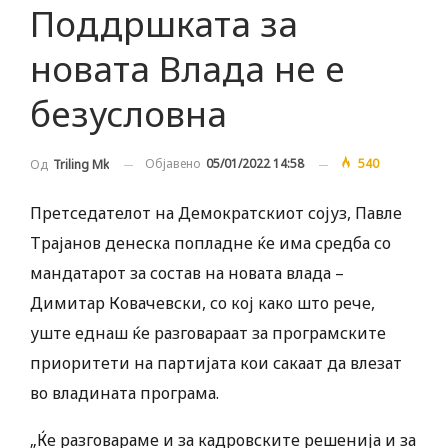
Поддршката за
новата Влада не е
безусловна
Објавено
05/01/2022 14:58
540
Од
Triling Mk
Претседателот на Демократскиот сојуз, Павле
Трајанов денеска попладне ќе има средба со
мандатарот за состав на новата влада –
Димитар Ковачевски, со кој како што рече,
уште еднаш ќе разговараат за програмските
приоритети на партијата кои сакаат да влезат
во владината програма.
„Ќе разговараме и за кадровските решенија и за