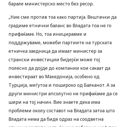
барале министерско место без ресор.
„Ние сме против тоа како партија. Вештачки да
градиме етнички баланс во Владата тоа не го
прифаќаме. Но, тоа инициравме и
поддржуваме, можеби партиите на турската
етничка заедница да имаат министер за
странски инвестиции бидејќи може тој
полесно да дојде до компании кои сакаат да
инвестираат во Македонија, особено од
Турција, меѓутоа и пошироко од Балканот. А за
други министри апсолутно не прифаќаме да се
шири на тој начин. Вие знаете дека има
проблеми околу составот на Владата затоа што
Владата нема да биде одраз на соодветна