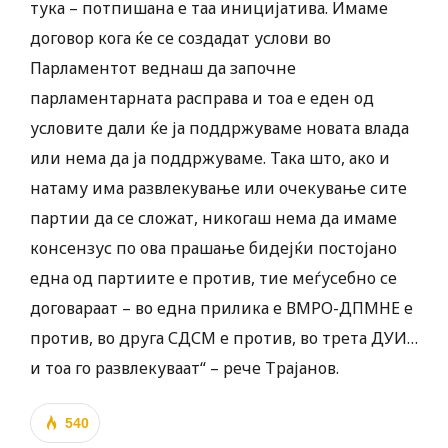
тука – потпишана е таа иницијатива. Имаме
договор кога ќе се создадат услови во
Парламентот веднаш да започне
парламентарната расправа и тоа е еден од
условите дали ќе ја поддржуваме новата влада
или нема да ја поддржуваме. Така што, ако и
натаму има развлекување или очекување сите
партии да се сложат, никогаш нема да имаме
консензус по ова прашање бидејќи постојано
една од партиите е против, тие меѓусебно се
договараат – во една прилика е ВМРО-ДПМНЕ е
против, во друга СДСМ е против, во трета ДУИ…
и тоа го развлекуваат“ – рече Трајанов.
540