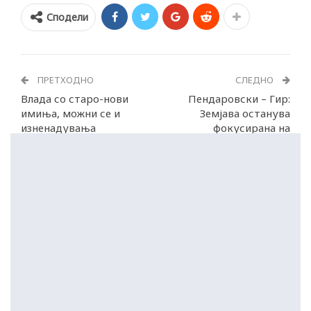
Сподели
ПРЕТХОДНО
СЛЕДНО
Влада со старо-нови
Пендаровски – Гир:
имиња, можни се и
Земјава останува
изненадувања
фокусирана на
европската агенда