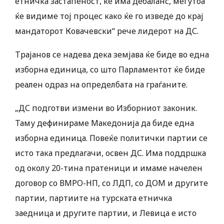
етничка застапеност, ќе има дебаланс, меѓутоа
ќе видиме тој процес како ќе го изведе до крај
мандаторот Ковачевски“ рече лидерот на ДС.
Трајанов се надева дека земјава ќе биде во една
изборна единица, со што Парламентот ќе биде
реален одраз на определбата на граѓаните.
„ДС подготви измени во Изборниот законик.
Таму дефинираме Македонија да биде една
изборна единица. Повеќе политички партии се
исто така предлагачи, освен ДС. Има поддршка
од околу 20-тина пратеници и имаме начелен
договор со ВМРО-НП, со ЛДП, со ДОМ и другите
партии, партиите на турската етничка
заедница и другите партии, и Левица е исто