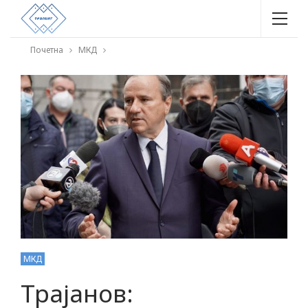
Почетна
МКД
МКД
Трајанов: