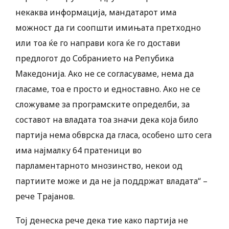
некаква информација, мандатарот има
можност да ги соопшти имињата претходно
или тоа ќе го направи кога ќе го достави
предлогот до Собранието на Репубика
Македонија. Ако не се согласуваме, нема да
гласаме, тоа е просто и едноставно. Ако не се
сложуваме за програмските определби, за
составот на владата тоа значи дека која било
партија нема обврска да гласа, особено што сега
има најмалку 64 пратеници во
парламентарното мнозинство, некои од
партиите може и да не ја поддржат владата“ –
рече Трајанов.
Тој денеска рече дека тие како партија не