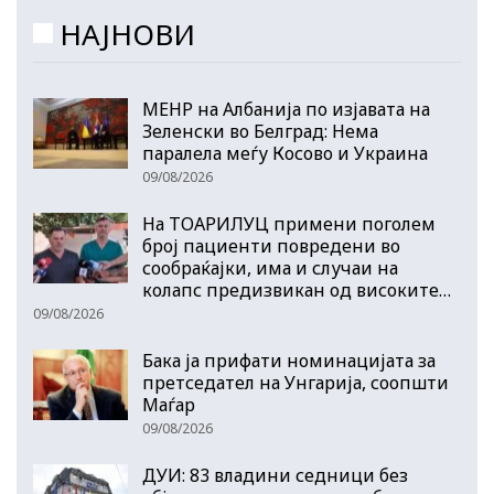
НАЈНОВИ
МЕНР на Албанија по изјавата на
Зеленски во Белград: Нема
паралела меѓу Косово и Украина
09/08/2026
На ТОАРИЛУЦ примени поголем
број пациенти повредени во
сообраќајки, има и случаи на
колапс предизвикан од високите…
09/08/2026
Бака ја прифати номинацијата за
претседател на Унгарија, соопшти
Маѓар
09/08/2026
ДУИ: 83 владини седници без