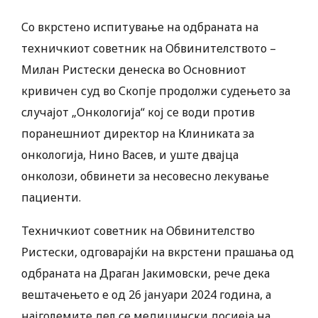
Со вкрстено испитување на одбраната на
техничкиот советник на Обвинителството –
Милан Ристески денеска во Основниот
кривичен суд во Скопје продолжи судењето за
случајот „Онкологија“ кој се води против
поранешниот директор на Клиниката за
онкологија, Нино Васев, и уште двајца
онколози, обвинети за несовесно лекување
пациенти.
Техничкиот советник на Обвинителство
Ристески, одговарајќи на вкрстени прашања од
одбраната на Драган Јакимовски, рече дека
вештачењето е од 26 јануари 2024 година, а
најголемите дел се медицински досиеја на