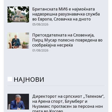
Британската МИ6 е најмоќната
надворешна разузнавачка служба
во Европа, Словачка на дното
05/08/2026
Претседателката на Словенија,
Пирц Мусар полесно повредена во
сообраќајна несреќа
01/08/2026
НАЈНОВИ
Директорот на српскиот „Телеком“,
на Арена спорт, Блумберг и
Њузмакс прогласен за персона нон
грата во Косово