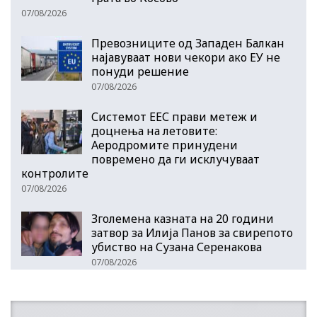
07/08/2026
Превозниците од Западен Балкан
најавуваат нови чекори ако ЕУ не
понуди решение
07/08/2026
Системот ЕЕС прави метеж и
доцнења на летовите:
Аеродромите принудени
повремено да ги исклучуваат
контролите
07/08/2026
Зголемена казната на 20 години
затвор за Илија Панов за свирепото
убиство на Сузана Серенакова
07/08/2026