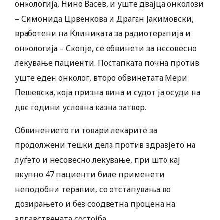
онкологија, Нино Васев, и уште двајца онколози
– Симонида Црвенкова и Драган Јакимовски,
вработени на Клиниката за радиотерапија и
онкологија – Скопје, се обвинети за несовесно
лекување пациенти. Постапката почна против
уште еден онколог, второ обвинетата Мери
Пешевска, која призна вина и судот ја осуди на
две години условна казна затвор.
Обвинението ги товари лекарите за
продолжени тешки дела против здравјето на
луѓето и несовесно лекување, при што кај
вкупно 47 пациенти биле применети
неподобни терапии, со отстапувања во
дозирањето и без соодветна процена на
здравствената состојба.