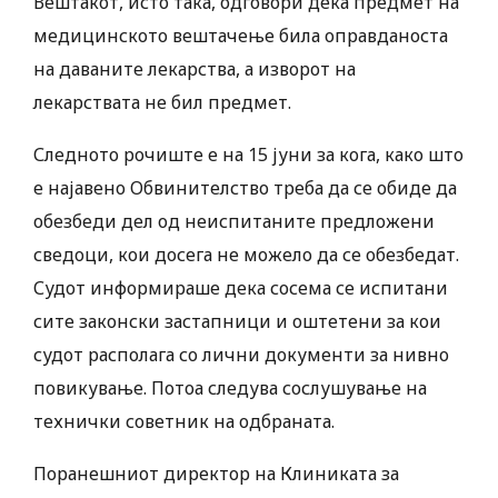
Вештакот, исто така, одговори дека предмет на
медицинското вештачење била оправданоста
на даваните лекарства, а изворот на
лекарствата не бил предмет.
Следното рочиште е на 15 јуни за кога, како што
е најавено Обвинителство треба да се обиде да
обезбеди дел од неиспитаните предложени
сведоци, кои досега не можело да се обезбедат.
Судот информираше дека сосема се испитани
сите законски застапници и оштетени за кои
судот располага со лични документи за нивно
повикување. Потоа следува сослушување на
технички советник на одбраната.
Поранешниот директор на Клиниката за