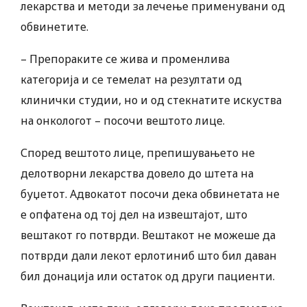
лекарства и методи за лечење применувани од
обвинетите.
– Препораките се жива и променлива
категорија и се темелат на резултати од
клинички студии, но и од стекнатите искуства
на онкологот – посочи вештото лице.
Според вештото лице, препишувањето не
делотворни лекарства довело до штета на
буџетот. Адвокатот посочи дека обвинетата не
е опфатена од тој дел на извештајот, што
вештакот го потврди. Вештакот не можеше да
потврди дали лекот ерлотиниб што бил даван
бил донација или остаток од други пациенти.