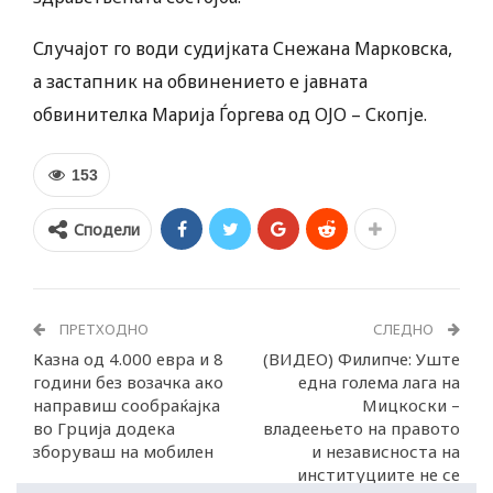
Случајот го води судијката Снежана Марковска,
а застапник на обвинението е јавната
обвинителка Марија Ѓоргева од ОЈО – Скопје.
153
Сподели
ПРЕТХОДНО
СЛЕДНО
Казна од 4.000 евра и 8
(ВИДЕО) Филипче: Уште
години без возачка ако
една голема лага на
направиш сообраќајка
Мицкоски –
во Грција додека
владеењето на правото
зборуваш на мобилен
и независноста на
институциите не се