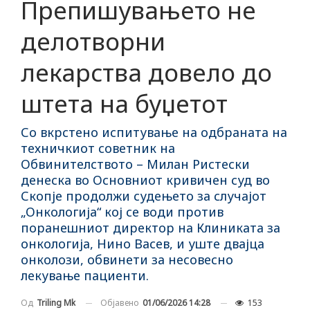
Препишувањето не
делотворни
лекарства довело до
штета на буџетот
Со вкрстено испитување на одбраната на
техничкиот советник на
Обвинителството – Милан Ристески
денеска во Основниот кривичен суд во
Скопје продолжи судењето за случајот
„Онкологија“ кој се води против
поранешниот директор на Клиниката за
онкологија, Нино Васев, и уште двајца
онколози, обвинети за несовесно
лекување пациенти.
Објавено
01/06/2026 14:28
153
Од
Triling Mk