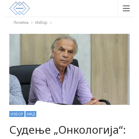
Почетна
Избор
ИЗБОР
МКД
Судење „Онкологија“: