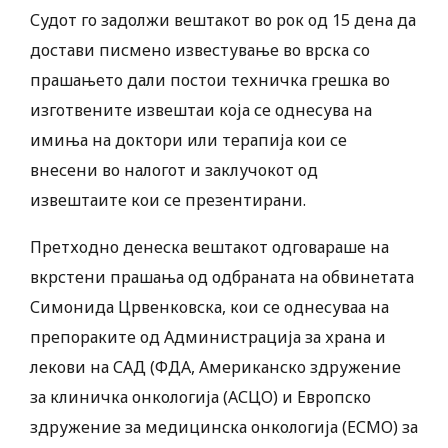
Судот го задолжи вештакот во рок од 15 дена да
достави писмено известување во врска со
прашањето дали постои техничка грешка во
изготвените извештаи која се однесува на
имиња на доктори или терапија кои се
внесени во налогот и заклучокот од
извештаите кои се презентирани.
Претходно денеска вештакот одговараше на
вкрстени прашања од одбраната на обвинетата
Симонида Црвенковска, кои се однесуваа на
препораките од Администрација за храна и
лекови на САД (ФДА, Американско здружение
за клиничка онкологија (АСЦО) и Европско
здружение за медицинска онкологија (ЕСМО) за