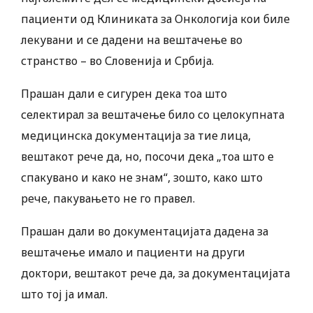
пациенти од Клиниката за Онкологија кои биле
лекувани и се дадени на вештачење во
странство – во Словенија и Србија.
Прашан дали е сигурен дека тоа што
селектирал за вештачење било со целокупната
медицинска документација за тие лица,
вештакот рече да, но, посочи дека „тоа што е
спакувано и како не знам“, зошто, како што
рече, пакувањето не го правел.
Прашан дали во документацијата дадена за
вештачење имало и пациенти на други
доктори, вештакот рече да, за документацијата
што тој ја имал.