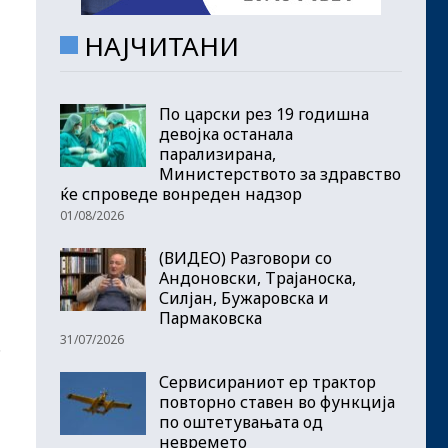
НАЈЧИТАНИ
По царски рез 19 годишна
девојка останала
парализирана,
Министерството за здравство
ќе спроведе вонреден надзор
01/08/2026
(ВИДЕО) Разговори со
Андоновски, Трајаноска,
Силјан, Бужаровска и
Пармаковска
31/07/2026
.
Сервисираниот ер трактор
повторно ставен во функција
по оштетувањата од
невремето