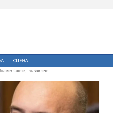
УА
СЦЕНА
бвинител Савески, вели Филипче