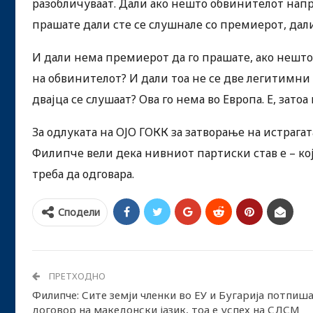
разобличуваат. Дали ако нешто обвинителот напр
прашате дали сте се слушнале со премиерот, дали
И дали нема премиерот да го прашате, ако нешто
на обвинителот? И дали тоа не се две легитимни
двајца се слушаат? Ова го нема во Европа. Е, затоа 
За одлуката на ОЈО ГОКК за затворање на истрагат
Филипче вели дека нивниот партиски став е – ко
треба да одговара.
Сподели
ПРЕТХОДНО
Филипче: Сите земји членки во ЕУ и Бугарија потпиш
договор на македонски јазик, тоа е успех на СДСМ