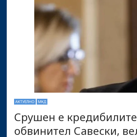
АКТУЕЛНО
МКД
Срушен е кредибилите
обвинител Савески, в