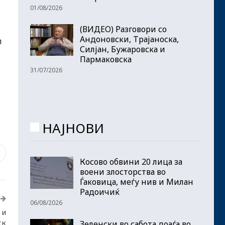
01/08/2026
(ВИДЕО) Разговори со
Андоновски, Трајаноска,
л
Силјан, Бужаровска и
Пармаковска
31/07/2026
НАЈНОВИ
7
Косово обвини 20 лица за
воени злосторства во
Ѓаковица, меѓу нив и Милан
Радоичиќ
06/08/2026
 и
ск
Зеленски во сабота доаѓа во