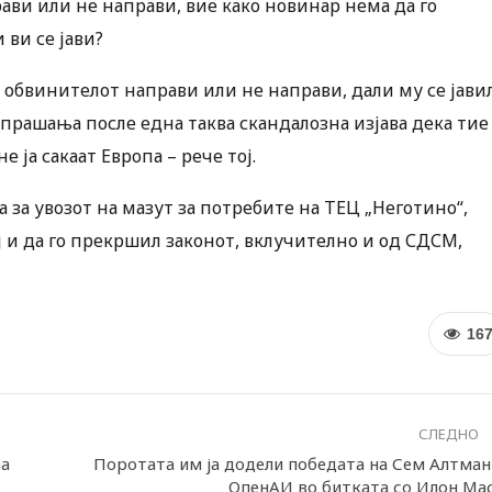
ави или не направи, вие како новинар нема да го
 ви се јави?
 обвинителот направи или не направи, дали му се јави
 прашања после една таква скандалозна изјава дека тие
не ја сакаат Европа – рече тој.
а за увозот на мазут за потребите на ТЕЦ „Неготино“,
ј и да го прекршил законот, вклучително и од СДСМ,
16
СЛЕДНО
аа
Поротата им ја додели победата на Сем Алтман
ОпенАИ во битката со Илон Ма