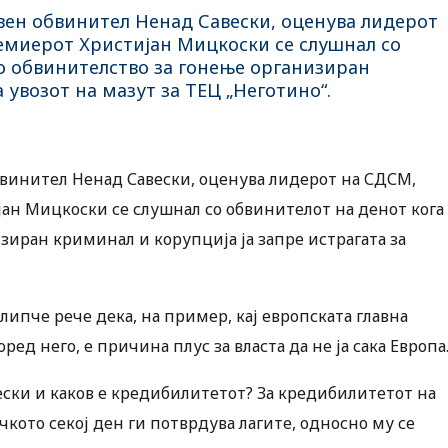
вен обвинител Ненад Савески, оценува лидерот
емиерот Христијан Мицкоски се слушнал со
о обвинителство за гонење организиран
 увозот на мазут за ТЕЦ „Неготино“.
винител Ненад Савески, оценува лидерот на СДСМ,
ан Мицкоски се слушнал со обвинителот на денот кога
зиран криминал и корупција ја запре истрагата за
ипче рече дека, на пример, кај европската главна
ед него, е причина плус за власта да не ја сака Европа
ески и каков е кредибилитетот? За кредибилитетот на
чкото секој ден ги потврдува лагите, односно му се