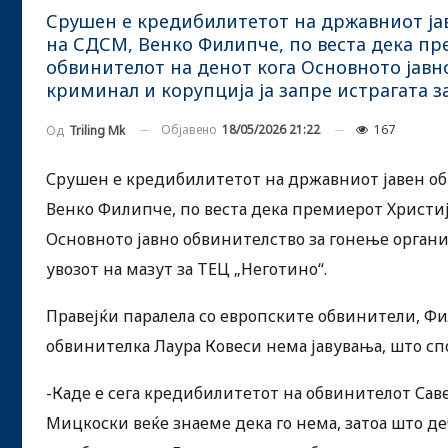
Срушен е кредибилитетот на државниот ја
на СДСМ, Венко Филипче, по веста дека пр
обвинителот на денот кога Основното јавн
криминал и корупција ја запре истрагата за
Објавено
18/05/2026 21:22
167
Од
Triling Mk
Срушен е кредибилитетот на државниот јавен об
Венко Филипче, по веста дека премиерот Христиј
Основното јавно обвинителство за гонење органи
увозот на мазут за ТЕЦ „Неготино“.
Правејќи паралела со европските обвинители, Фил
обвинителка Лаура Ковеси нема јавувања, што спор
-Каде е сега кредибилитетот на обвинителот Сав
Мицкоски веќе знаеме дека го нема, затоа што де