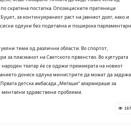
не по скратена постапка. Опозициските пратеници
Буџет, за континуираниот раст на јавниот долг, како и
нансиски одлуки без подетална и поширока парламентар
туелни теми од различни области. Во спортот,
ри за пласманот на Светското првенство. Во културата
от народен театар ќе се одржи премиерата на новиот
обранието донесе одлука министрите да можат да задржа
 Првата детска амбасада „Меѓаши“ алармираше за
со ментални здравствени проблеми.
16