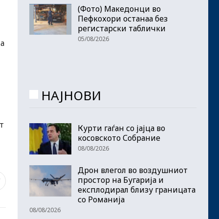
(Фото) Македонци во
Пефкохори останаа без
регистарски таблички
05/08/2026
на
НАЈНОВИ
т
Курти гаѓан со јајца во
косовското Собрание
08/08/2026
Дрон влегол во воздушниот
простор на Бугарија и
7
експлодирал близу границата
со Романија
08/08/2026