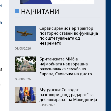
и
НАЈЧИТАНИ
а
Сервисираниот ер трактор
повторно ставен во функција
по оштетувањата од
невремето
01/08/2026
Британската МИ6 е
најмоќната надворешна
разузнавачка служба во
 и
Европа, Словачка на дното
05/08/2026
а
Муцунски: Се водат
разговори „под радарот“ за
деблокирање на Македонија
03/08/2026