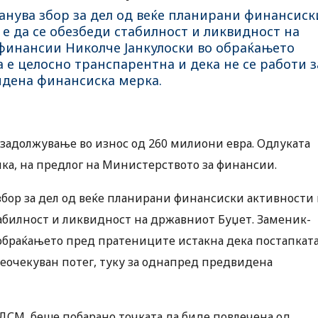
танува збор за дел од веќе планирани финансиск
 е да се обезбеди стабилност и ликвидност на
финансии Николче Јанкулоски во обраќањето
 е целосно транспарентна и дека не се работи з
идена финансиска мерка.
о задолжување во износ од 260 милиони евра. Одлуката
пка, на предлог на Министерството за финансии.
 збор за дел од веќе планирани финансиски активности
табилност и ликвидност на државниот Буџет. Заменик-
обраќањето пред пратениците истакна дека постапкат
неочекуван потег, туку за однапред предвидена
СДСМ, беше побарано точката да биде повлечена од