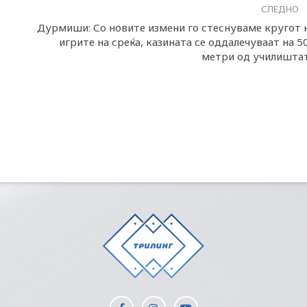
СЛЕДНО
Дурмиши: Со новите измени го стеснуваме кругот 
игрите на среќа, казината се оддалечуваат на 5
метри од училишта