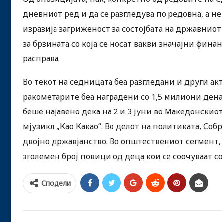
дневниот ред и да се разгледува по редовна, а 
изразија загриженост за состојбата на државниот 
за брзината со која се носат вакви значајни фи
расправа.
Во текот на седницата беа разгледани и други ак
ракометарите беа наградени со 1,5 милиони дена
беше најавено дека на 2 и 3 јуни во Македонски
мјузикл „Као Какао“. Во делот на политиката, С
двојно државјанство. Во општествениот сегмент,
зголемен број повици од деца кои се соочуваат 
Сподели