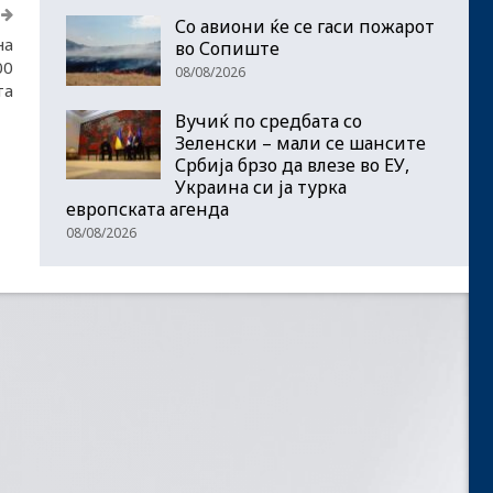
Со авиони ќе се гаси пожарот
на
во Сопиште
00
08/08/2026
та
Вучиќ по средбата со
Зеленски – мали се шансите
Србија брзо да влезе во ЕУ,
Украина си ја турка
европската агенда
08/08/2026