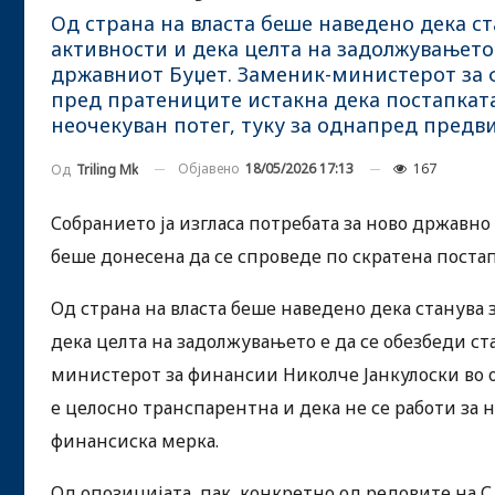
Од страна на власта беше наведено дека с
активности и дека целта на задолжувањето
државниот Буџет. Заменик-министерот за 
пред пратениците истакна дека постапката
неочекуван потег, туку за однапред предв
Објавено
18/05/2026 17:13
167
Од
Triling Mk
Собранието ја изгласа потребата за ново државн
беше донесена да се спроведе по скратена поста
Од страна на власта беше наведено дека станува
дека целта на задолжувањето е да се обезбеди с
министерот за финансии Николче Јанкулоски во 
е целосно транспарентна и дека не се работи за 
финансиска мерка.
Од опозицијата, пак, конкретно од редовите на 