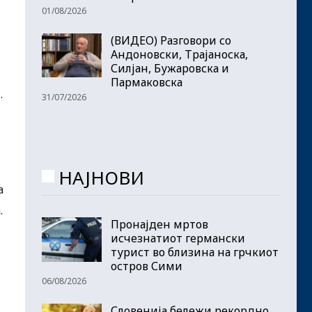
01/08/2026
(ВИДЕО) Разговори со
Андоновски, Трајаноска,
Силјан, Бужаровска и
Пармаковска
.
31/07/2026
НАЈНОВИ
а
.
Пронајден мртов
исчезнатиот германски
турист во близина на грчкиот
остров Сими
06/08/2026
Словенија бележи рекордно