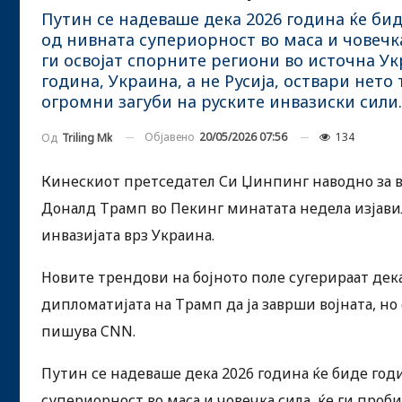
Путин се надеваше дека 2026 година ќе бид
од нивната супериорност во маса и човечка
ги освојат спорните региони во источна Укр
година, Украина, а не Русија, оствари нет
огромни загуби на руските инвазиски сили.
Објавено
20/05/2026 07:56
134
Од
Triling Mk
Кинескиот претседател Си Џинпинг наводно за в
Доналд Трамп во Пекинг минатата недела изјави
инвазијата врз Украина.
Новите трендови на бојното поле сугерираат дека
дипломатијата на Трамп да ја заврши војната, но 
пишува CNN.
Путин се надеваше дека 2026 година ќе биде год
супериорност во маса и човечка сила, ќе ги проб