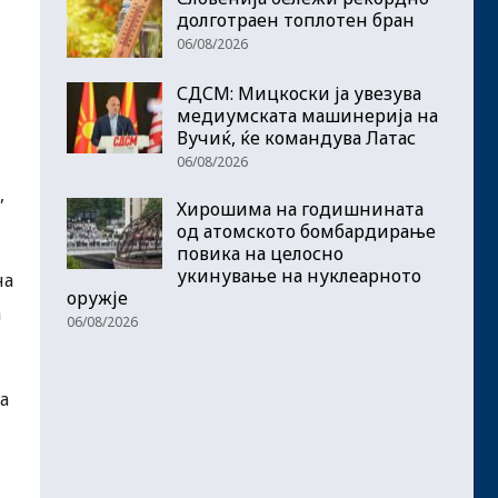
долготраен топлотен бран
06/08/2026
СДСМ: Мицкоски ја увезува
медиумската машинерија на
Вучиќ, ќе командува Латас
06/08/2026
,
Хирошима на годишнината
од атомското бомбардирање
повика на целосно
укинување на нуклеарното
на
оружје
а
06/08/2026
а