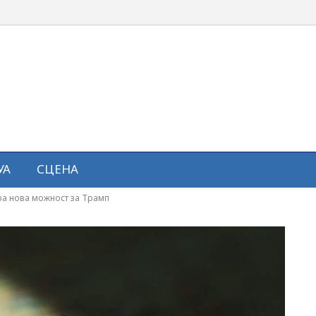
УА
СЦЕНА
вора нова можност за Трамп