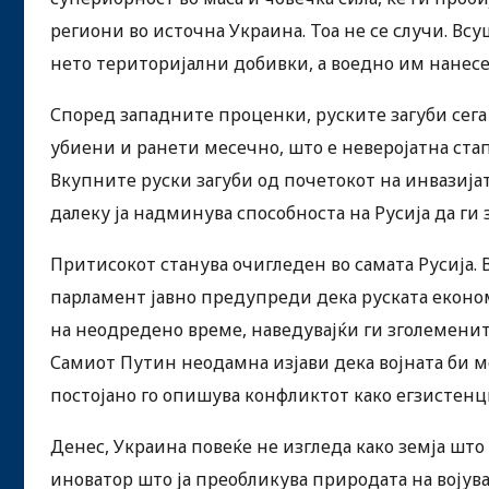
региони во источна Украина. Тоа не се случи. Всуш
нето територијални добивки, а воедно им нанесе
Според западните проценки, руските загуби сега
убиени и ранети месечно, што е неверојатна ста
Вкупните руски загуби од почетокот на инвазијат
далеку ја надминува способноста на Русија да ги 
Притисокот станува очигледен во самата Русија.
парламент јавно предупреди дека руската еконо
на неодредено време, наведувајќи ги зголемени
Самиот Путин неодамна изјави дека војната би мо
постојано го опишува конфликтот како егзистенц
Денес, Украина повеќе не изгледа како земја што 
иноватор што ја преобликува природата на воју