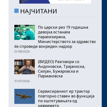
НАЈЧИТАНИ
По царски рез 19 годишна
девојка останала
парализирана,
Министерството за здравство
ќе спроведе вонреден надзор
01/08/2026
(ВИДЕО) Разговори со
Андоновски, Трајаноска,
Силјан, Бужаровска и
Пармаковска
31/07/2026
Сервисираниот ер трактор
повторно ставен во функција
по оштетувањата од
невремето