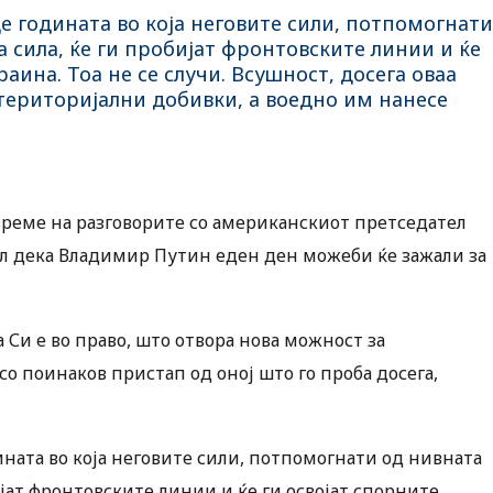
е годината во која неговите сили, потпомогнати
 сила, ќе ги пробијат фронтовските линии и ќе
аина. Тоа не се случи. Всушност, досега оваа
о територијални добивки, а воедно им нанесе
реме на разговорите со американскиот претседател
л дека Владимир Путин еден ден можеби ќе зажали за
 Си е во право, што отвора нова можност за
со поинаков пристап од оној што го проба досега,
ината во која неговите сили, потпомогнати од нивната
ијат фронтовските линии и ќе ги освојат спорните