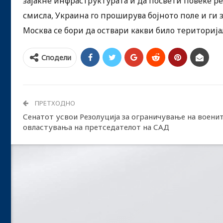
зајакне инфраструктурата и да посвети повеќе ре
смисла, Украина го проширува бојното поле и ги 
Москва се бори да оствари какви било териториј
Сподели
ПРЕТХОДНО
Сенатот усвои Резолуција за ограничување на воени
овластувања на претседателот на САД