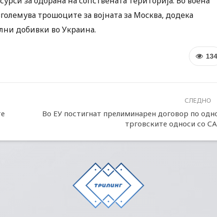
сурси за одбрана на сопствената територија. Во воена
зголемува трошоците за војната за Москва, додека
ални добивки во Украина.
13
СЛЕДНО
те
Во ЕУ постигнат прелиминарен договор по одн
трговските односи со С