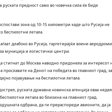
а руската предност само во човечка сила ќе биде
оспостави зона од 10-15 километри каде што Русија не
со беспилотни летала.
ѓаат длабоко во Русија, таргетирајќи воени аеродроми
за муниција и логистички центри.
а стигнат до Москва наводно придонела за интересот 
 прославите на Денот на победата во главниот град, з
дејно појавување на беспилотни летала.
 дострел, руската државна новинска агенција оваа недел
беспилотни летала во близина на главниот град.
оздушната одбрана, да ги прераспореди авионите, да ја