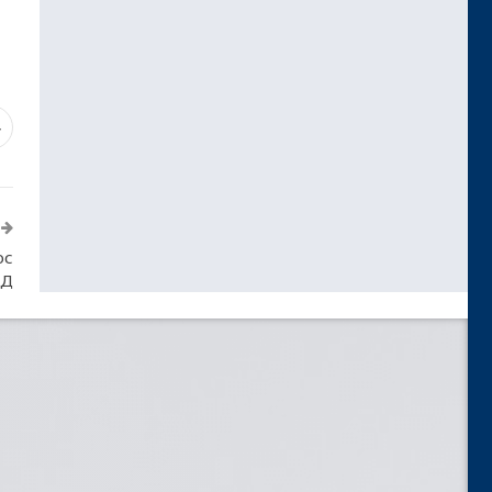
4
ос
АД