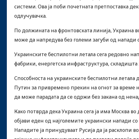
системи. Ова ја поби почетната претпоставка дек
одлучувачка.
По должината на фронтовската линија, Украина в
може да напредува без големи загуби од напади 
Украинските беспилотни летала сега редовно напа
фабрики, енергетска инфраструктура, складишта 
Способноста на украинските беспилотни летала д
Путин за привремено прекин на огнот за време на
да може парадата да се одржи без закана од нена
Како потврда дека Украина сега ја има Москва во
објави еден од најголемите украински напади со 
Нападите ја принудуваат Русија да ја расклопи в