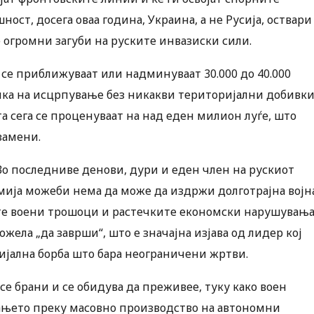
ност, досега оваа година, Украина, а не Русија, оствари
 огромни загуби на руските инвазиски сили.
 се приближуваат или надминуваат 30.000 до 40.000
пка на исцрпување без никакви територијални добивки
а сега се проценуваат на над еден милион луѓе, што
замени.
 Во последниве денови, дури и еден член на рускиот
мија можеби нема да може да издржи долготрајна војн
те воени трошоци и растечките економски нарушувања
жела „да заврши“, што е значајна изјава од лидер кој
ијална борба што бара неограничени жртви.
се брани и се обидува да преживее, туку како воен
вањето преку масовно производство на автономни