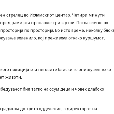
тивен стрелец во Исламскиот центар. Четири минути
пред џамијата пронашле три жртви. Потоа влегле во
просторија по просторија. Во исто време, неколку блок
ржување зеленило, кој преживеал откако куршумот,
 кого полицијата и неговите блиски го опишуваат како
сат животи.
збедувачот бил татко на осум деца и човек длабоко
 градинка до трето одделение, а директорот на