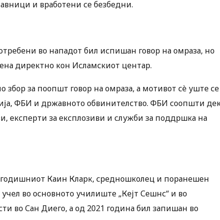
тавници и вработени се безбедни.
отребени во нападот бил испишан говор на омраза, но
очена директно кон Исламскиот центар.
 збор за поопшт говор на омраза, а мотивот сè уште се
ција, ФБИ и државното обвинителство. ФБИ соопшти де
зи, експерти за експлозиви и служби за поддршка на
-годишниот Каин Кларк, средношколец и поранешен
 учел во основното училиште „Кејт Сешнс“ и во
и во Сан Диего, а од 2021 година бил запишан во