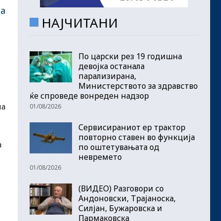
на
НАЈЧИТАНИ
По царски рез 19 годишна
девојка останала
парализирана,
Министерството за здравство
ќе спроведе вонреден надзор
на
01/08/2026
Сервисираниот ер трактор
повторно ставен во функција
а
по оштетувањата од
невремето
01/08/2026
(ВИДЕО) Разговори со
Андоновски, Трајаноска,
Силјан, Бужаровска и
Пармаковска