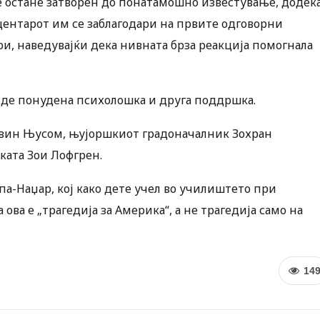
е остане затворен до понатамошно известување, додек
центарот им се заблагодари на првите одговорни
и, наведувајќи дека нивната брза реакција помогнала
иде понудена психолошка и друга поддршка.
Гевин Њусом, њујоршкиот градоначалник Зохран
ката Зои Лофгрен.
а-Наџар, кој како дете учел во училиштето при
ова е „трагедија за Америка“, а не трагедија само на
14