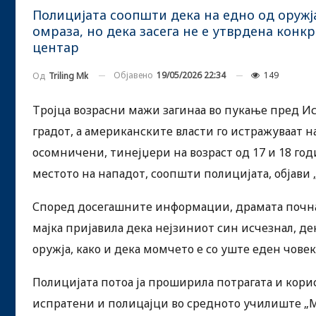
Полицијата соопшти дека на едно од оружј
омраза, но дека засега не е утврдена кон
центар
Објавено
19/05/2026 22:34
149
Од
Triling Mk
Тројца возрасни мажи загинаа во пукање пред Ис
градот, а американските власти го истражуваат н
осомничени, тинејџери на возраст од 17 и 18 го
местото на нападот, соопшти полицијата, објави 
Според досегашните информации, драмата почнала
мајка пријавила дека нејзиниот син исчезнал, де
оружја, како и дека момчето е со уште еден човек
Полицијата потоа ја проширила потрагата и кори
испратени и полицајци во средното училиште „