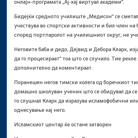
онлајн-програмата „Ај-хај виртуал академи“.
Бидејќи средното училиште „Медисон“ се сметало
учествува во спортски активности и бил член на 
според портпаролот на училишниот округ, не уч
Неговите баба и дедо, Дејвид и Дебора Кларк, изја
да го процесираат“ тоа што се случило. Тие рекле 
дополнително да коментираат.
Поранешен негов тимски колега од боречкиот тим
домашно школуван ученик што се обидувал да се в
го слушнал Кларк да изразува исламофобични или
однесување кај него.
Исламскиот центар ќе остане затворен