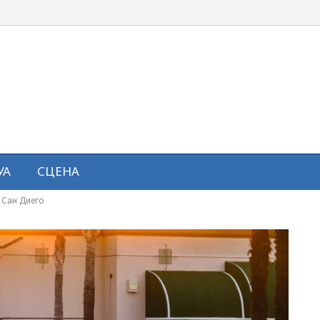
УА
СЦЕНА
о Сан Диего