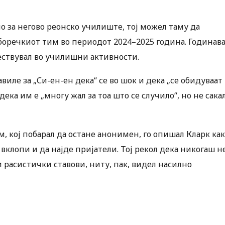
 за негово реонско училиште, тој можел таму да
боречкиот тим во периодот 2024–2025 година. Годинава
ествувал во училишни активности.
виле за „Си-ен-ен дека“ се во шок и дека „се обидуваат
дека им е „многу жал за тоа што се случило“, но не сака
, кој побарал да остане анонимен, го опишал Кларк ка
клопи и да најде пријатели. Тој рекол дека никогаш н
 расистички ставови, ниту, пак, видел насилно