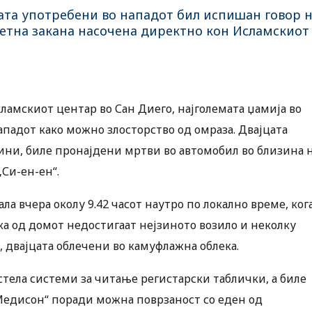
ата употребени во нападот бил испишан говор 
кретна закана насочена директно кон Исламскиот
ламскиот центар во Сан Диего, најголемата џамија во
ападот како можно злосторство од омраза. Двајцата
дини, биле пронајдени мртви во автомобил во близина 
„Си-ен-ен“.
 вчера околу 9.42 часот наутро по локално време, ког
ка од домот недостигаат нејзиното возило и неколку
, двајцата облечени во камуфлажна облека.
стела системи за читање регистарски таблички, а биле
Медисон“ поради можна поврзаност со еден од