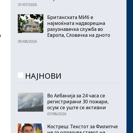
31/07/2026
Британската МИ6 е
најмоќната надворешна
разузнавачка служба во
Европа, Словачка на дното
а
05/08/2026
НАЈНОВИ
Во Албанија за 24 часа се
регистрирани 30 пожари,
осум се уште се активни
07/08/2026
Костреш: Текстот за Филипче
не го одразува ставот на