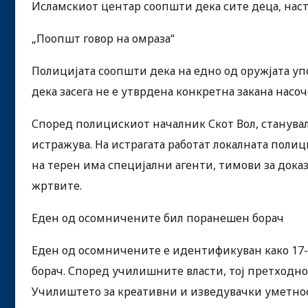
Исламскиот центар соопшти дека сите деца, нас
„Поопшт говор на омраза“
Полицијата соопшти дека на едно од оружјата уп
дека засега не е утврдена конкретна закана нас
Според полицискиот началник Скот Вол, станувало
истражува. На истрагата работат локалната поли
на терен има специјални агенти, тимови за дока
жртвите.
Еден од осомничените бил поранешен борач
Еден од осомничените е идентификуван како 17
борач. Според училишните власти, тој претходно
Училиштето за креативни и изведувачки уметност