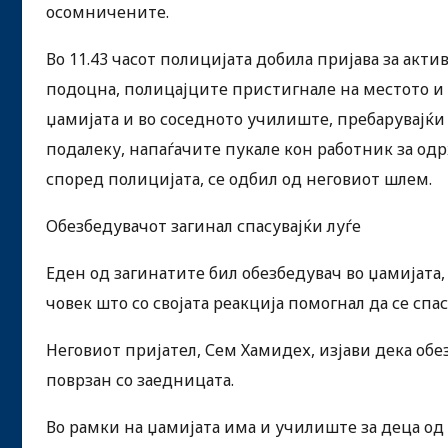
осомничените.
Во 11.43 часот полицијата добила пријава за ак
подоцна, полицајците пристигнале на местото и 
џамијата и во соседното училиште, пребарувајќи 
подалеку, напаѓачите пукале кон работник за од
според полицијата, се одбил од неговиот шлем.
Обезбедувачот загинал спасувајќи луѓе
Еден од загинатите бил обезбедувач во џамијата,
човек што со својата реакција помогнал да се спа
Неговиот пријател, Сем Хамидех, изјави дека обе
поврзан со заедницата.
Во рамки на џамијата има и училиште за деца од