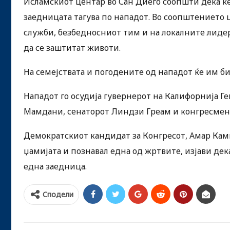
Исламскиот центар во Сан Диего соопшти дека ќ
заедницата тагува по нападот. Во соопштението 
служби, безбедносниот тим и на локалните лидер
да се заштитат животи.
На семејствата и погодените од нападот ќе им б
Нападот го осудија гувернерот на Калифорнија 
Мамдани, сенаторот Линдзи Греам и конгресмен
Демократскиот кандидат за Конгресот, Амар Камп
џамијата и познавал една од жртвите, изјави дека 
една заедница.
Сподели