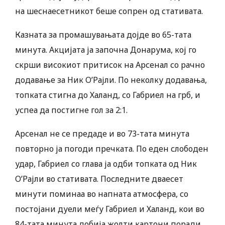
на шеснаесетникот беше сопрен од стативата.
Казната за промашувањата дојде во 65-тата
минута. Акцијата ја започна Донарума, кој го
скрши високиот притисок на Арсенал со рачно
додавање за Ник О’Рајли. По неколку додавања,
топката стигна до Халанд, со Габриел на грб, и
успеа да постигне гол за 2:1.
Арсенал не се предаде и во 73-тата минута
повторно ја погоди пречката. По еден слободен
удар, Габриел со глава ја одби топката од Ник
О’Рајли во стативата. Последните дваесет
минути поминаа во напната атмосфера, со
постојани дуели меѓу Габриел и Халанд, кои во
84-тата минута добија жолти картони поради