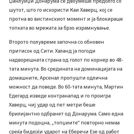
Џанлуиџи Донарума се двоумеше предолго со
шутот, што го искористи Каи Хаверц, кој се
протна во вистинскиот момент и ја блокираше
топката во мрежата за брзо израмнување.
Второто полувреме започна со обновен
притисок од Сити. Халанд ја погоди
надворешната страна од голот по корнер во 48-
тата минута. Во средината на доминацијата на
домашните, Арсенал пропушти одлична
можност да поведе. Во 60-тата минута, Мартин
Едегард изведе контранапад и го проигра
Хаверц, чиј удар од пет метри беше
брилијантно одбранет од Донарума. Само една
минута подоцна, „топџиите“ повторно немаа
среќа бидејќи ударот на Еберечи Езе од работ