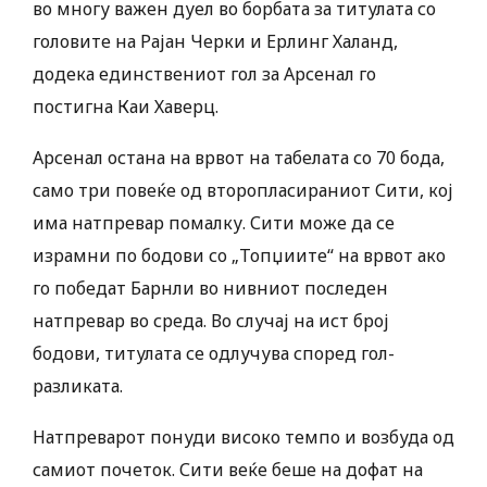
во многу важен дуел во борбата за титулата со
головите на Рајан Черки и Ерлинг Халанд,
додека единствениот гол за Арсенал го
постигна Каи Хаверц.
Арсенал остана на врвот на табелата со 70 бода,
само три повеќе од второпласираниот Сити, кој
има натпревар помалку. Сити може да се
израмни по бодови со „Топџиите“ на врвот ако
го победат Барнли во нивниот последен
натпревар во среда. Во случај на ист број
бодови, титулата се одлучува според гол-
разликата.
Натпреварот понуди високо темпо и возбуда од
самиот почеток. Сити веќе беше на дофат на