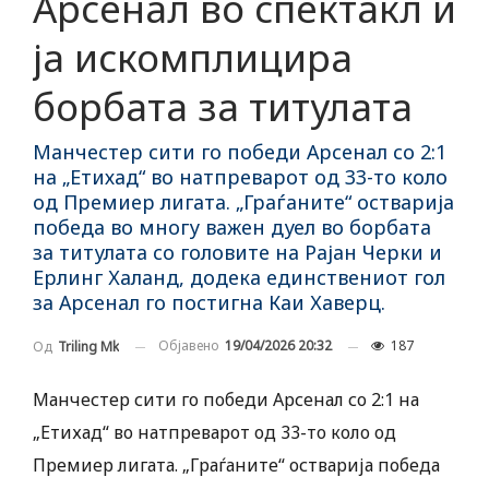
Арсенал во спектакл и
ја искомплицира
борбата за титулата
Манчестер сити го победи Арсенал со 2:1
на „Етихад“ во натпреварот од 33-то коло
од Премиер лигата. „Граѓаните“ остварија
победа во многу важен дуел во борбата
за титулата со головите на Рајан Черки и
Ерлинг Халанд, додека единствениот гол
за Арсенал го постигна Каи Хаверц.
Објавено
19/04/2026 20:32
187
Од
Triling Mk
Манчестер сити го победи Арсенал со 2:1 на
„Етихад“ во натпреварот од 33-то коло од
Премиер лигата. „Граѓаните“ остварија победа