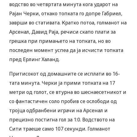
водство во четвртата минута кога ударот на
Рајан Черки, откако топката го допре Габриел,
заврши во стативата. Кратко потоа, голманот на
Арсенал, Давид Раја, речиси скапо плати за
грешка при примањето на топката, но во
последен момент успеа да ја исчисти топката
пред Ерлинг Халанд.
Притисокот од домашните се исплати во 16-
тата минута. Черки ја прими топката на 17
метри од голот, се втурна во шеснаесетникот и
со фантастичен соло пробив се ослободи од
тројца одбранбени играчи на Арсенал и
прецизно постигна гол за 1:0. Водството на
Сити траеше само 107 секунди. Голманот