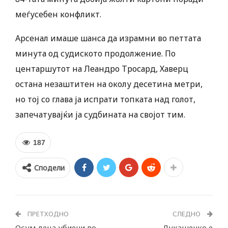
меѓусебен конфликт.
Арсенал имаше шанса да израмни во петтата
минута од судиското продолжение. По
центаршутот на Леандро Тросард, Хаверц
остана незаштитен на околу десетина метри,
но тој со глава ја испрати топката над голот,
запечатувајќи ја судбината на својот тим.
187
Сподели
ПРЕТХОДНО
СЛЕДНО
Осум деца убиени во
Лукашенко е