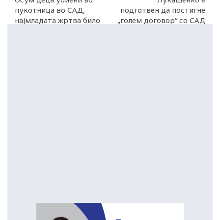
пукотница во САД,
подготвен да постигне
најмладата жртва било
„голем договор“ со САД
едногодишно бебе