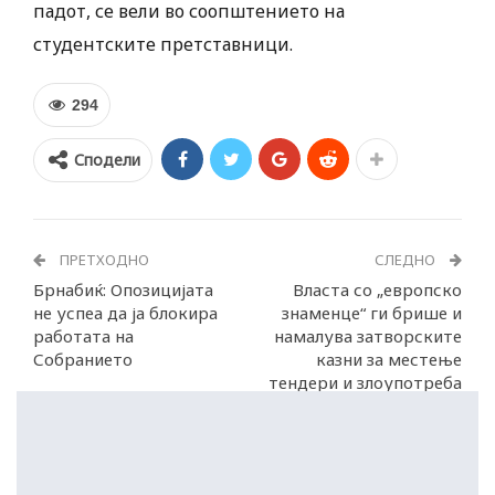
падот, се вели во соопштението на
студентските претставници.
294
Сподели
ПРЕТХОДНО
СЛЕДНО
Брнабиќ: Опозицијата
Власта со „европско
не успеа да ја блокира
знаменце“ ги брише и
работата на
намалува затворските
Собранието
казни за местење
тендери и злоупотреба
на службена положба