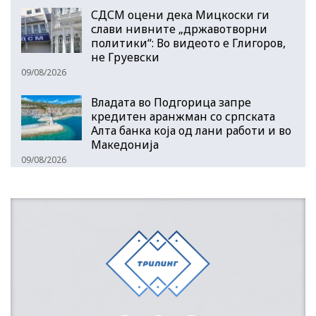
СДСМ оцени дека Мицкоски ги
слави нивните „државотворни
политики“: Во видеото е Глигоров,
не Груевски
09/08/2026
Владата во Подгорица запре
кредитен аранжман со српската
Алта банка која од лани работи и во
Македонија
09/08/2026