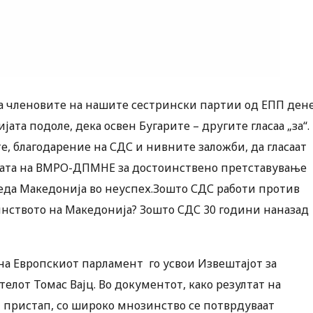
ека членовите на нашите сестрински партии од ЕПП ден
ијата подоле, дека освен Бугарите – другите гласаа „за“.
, благодарение на СДС и нивните заложби, да гласаат
рбата на ВМРО-ДПМНЕ за достоинствено претставување
 гледа Македонија во неуспех.Зошто СДС работи против
инството на Македонија? Зошто СДС 30 години наназад
на Европскиот парламент го усвои Извештајот за
лот Томас Вајц. Во документот, како резултат на
пристап, со широко мнозинство се потврдуваат