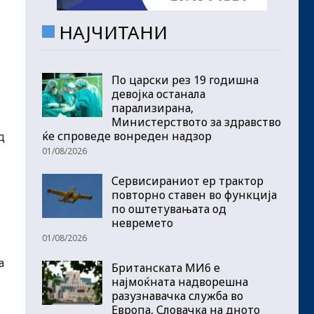
НАЈЧИТАНИ
По царски рез 19 годишна
девојка останала
парализирана,
Министерството за здравство
ќе спроведе вонреден надзор
д
01/08/2026
Сервисираниот ер трактор
повторно ставен во функција
по оштетувањата од
невремето
01/08/2026
а
Британската МИ6 е
најмоќната надворешна
разузнавачка служба во
Европа, Словачка на дното