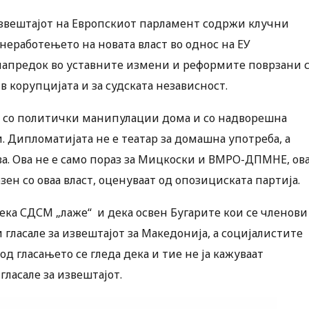
 извештајот на Европскиот парламент содржи клучни
 неработењето на новата власт во однос на ЕУ
 напредок во уставните измени и реформите поврзани 
в корупцијата и за судската независност.
е со политички манипулации дома и со надворешна
 Дипломатијата не е театар за домашна употреба, а
ва. Ова не е само пораз за Мицкоски и ВМРО-ДПМНЕ, ов
зен со оваа власт, оценуваат од опозициската партија.
ка СДСМ „лаже“ и дека освен Бугарите кои се членови
гласале за извештајот за Македонија, а социјалистите
од гласањето се гледа дека и тие не ја кажуваат
ласале за извештајот.