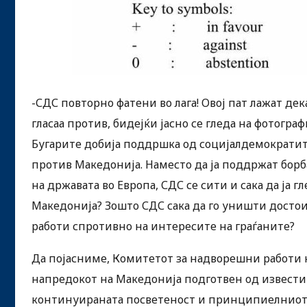
-СДС повторно фатени во лага! Овој пат лажат д
гласаа против, бидејќи јасно се гледа на фотограф
Бугарите добија поддршка од социјалдемократите
против Македонија. Наместо да ја поддржат бо
на државата во Европа, СДС се сити и сака да ја
Македонија? Зошто СДС сака да го уништи досто
работи спротивно на интересите на граѓаните?
Да појасниме, Комитетот за надворешни работи 
напредокот на Македонија подготвен од известите
континуираната посветеност и принципиелниот 