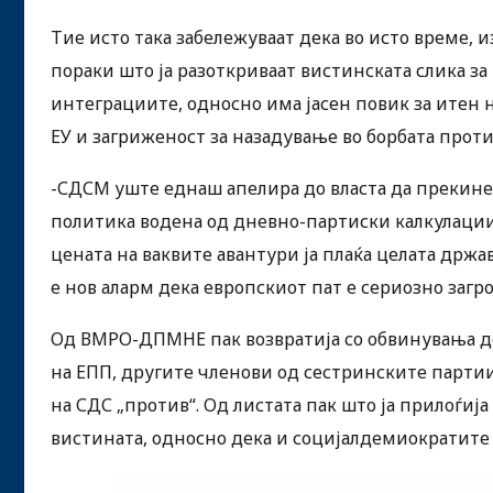
Тие исто така забележуваат дека во исто време,
пораки што ја разоткриваат вистинската слика за
интеграциите, односно има јасен повик за итен
ЕУ и загриженост за назадување во борбата проти
-СДСМ уште еднаш апелира до власта да прекин
политика водена од дневно-партиски калкулации.
цената на ваквите авантури ја плаќа целата држа
е нов аларм дека европскиот пат е сериозно загро
Од ВМРО-ДПМНЕ пак возвратија со обвинувања де
на ЕПП, другите членови од сестринските партии 
на СДС „против“. Од листата пак што ја прилоѓија 
вистината, односно дека и социјалдемиократите г