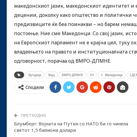
македонскиот јазик, македонскиот идентитет и 
децении, доколку како општество и политички чи
предизвиците ќе беа поинакви – но барем немаш
постоење. Ние сме Македонци. Со свој јазик, исто
на Европскиот парламент не е крајна цел, туку 
владеењето на правото и институционалната стаби
одговорност, порачаа од ВМРО-ДПМНЕ.
Бугарија
Вајц
ВМРО-ДПМНЕ
ЕУ
С. Македонија
СДС
Сподели
ПРЕТХОДНО
Блумберг: Војната на Путин со НАТО би го чинела
светот 1,5 билиони долари