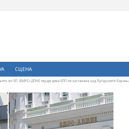
УА
СЦЕНА
ето во ЕП, ВМРО-ДПНЕ тврди дека ЕПП не застанала зад бугарските барањ