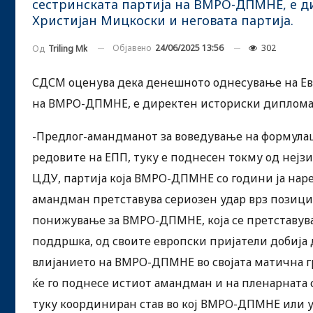
сестринската партија на ВМРО-ДПМНЕ, е д
Христијан Мицкоски и неговата партија.
Објавено
24/06/2025 13:56
302
Од
Triling Mk
СДСМ оценува дека денешното однесување на Евр
на ВМРО-ДПМНЕ, е директен историски дипломатс
-Предлог-амандманот за воведување на формулац
редовите на ЕПП, туку е поднесен токму од нејз
ЦДУ, партија која ВМРО-ДПМНЕ со години ја наре
амандман претставува сериозен удар врз позици
понижување за ВМРО-ДПМНЕ, која се претставува 
поддршка, од своите европски пријатели добија
влијанието на ВМРО-ДПМНЕ во својата матична г
ќе го поднесе истиот амандман и на пленарната 
туку координиран став во кој ВМРО-ДПМНЕ или у