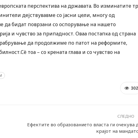
европската перспектива на државата. Во изминатите т
нители дејствувавме со јасни цели, многу од
е да бидат поврзани со оспорување на нашето
рија и чувство за припадност. Оваа постапка од страна
охрабрување да продолжиме по патот на реформите,
лност.Сè тоа – со крената глава и со чувство на
М
30
СЛЕДНО
Ефектите во образованието власта ги очекува 
крајот на мандат