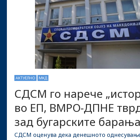
АКТУЕЛНО
МКД
СДСМ го нарече „исто
во ЕП, ВМРО-ДПНЕ тврд
зад бугарските барањ
СДСМ оценува дека денешното однесување 