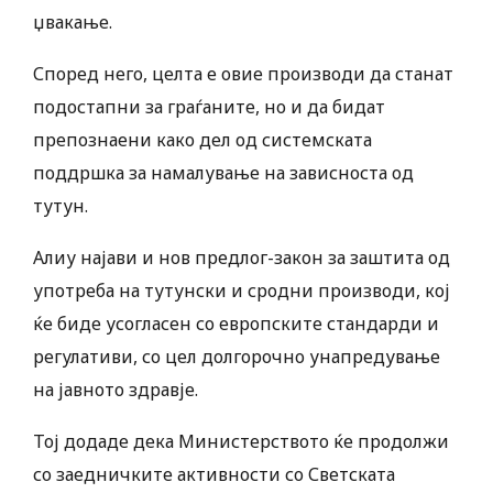
џвакање.
Според него, целта е овие производи да станат
подостапни за граѓаните, но и да бидат
препознаени како дел од системската
поддршка за намалување на зависноста од
тутун.
Алиу најави и нов предлог-закон за заштита од
употреба на тутунски и сродни производи, кој
ќе биде усогласен со европските стандарди и
регулативи, со цел долгорочно унапредување
на јавното здравје.
Тој додаде дека Министерството ќе продолжи
со заедничките активности со Светската