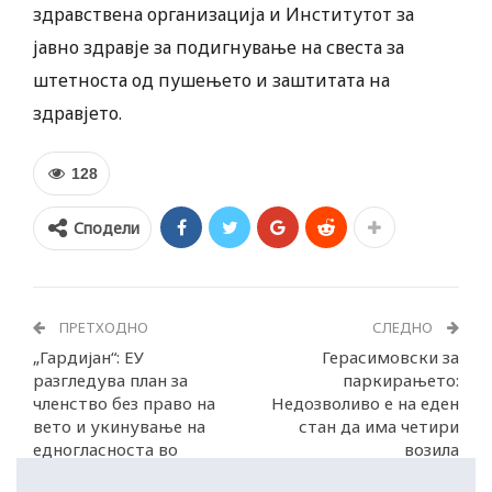
здравствена организација и Институтот за
јавно здравје за подигнување на свеста за
штетноста од пушењето и заштитата на
здравјето.
128
Сподели
ПРЕТХОДНО
СЛЕДНО
„Гардијан“: ЕУ
Герасимовски за
разгледува план за
паркирањето:
членство без право на
Недозволиво е на еден
вето и укинување на
стан да има четири
едногласноста во
возила
одлучувањето