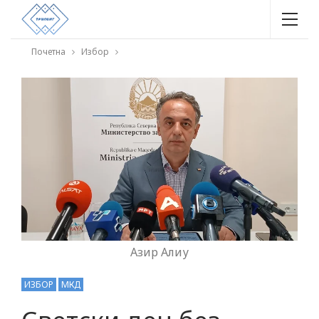
Почетна
Избор
Азир Алиу
ИЗБОР
МКД