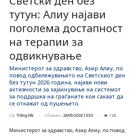
Светски ден без
тутун: Алиу најави
поголема достапност
на терапии за
одвикнување
Министерот за здравство, Азир Алиу, по
повод одбележувањето на Светскиот ден
без тутун 2026 година, најави нови
активности за зајакнување на системот
за поддршка на граѓаните кои сакаат да
се откажат од пушењето.
Објавено
28/05/2026 10:53
128
Од
Triling Mk
Министерот за здравство, Азир Алиу, по повод