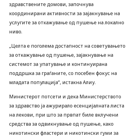
здравствените домови, започнува
координирани активности за зајакнување на
услугите за откажување од пушење на локално
ниво.
„Целта е поголема достапност на советувањето
за откажување од пушење, зајакнување на
системот за упатување и континуирана
поддршка за граѓаните, со посебен фокус на
младата популација“, истакна Алиу.
Министерот потсети и дека Министерството
за здравство ја ажурирало есенцијалната листа
на лекови, при што за првпат биле вклучени
средства за одвикнување од пушење, како
никотински фластери и никотински гуми за