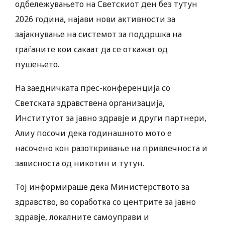
одбележувањето на Светскиот ден без тутун
2026 година, најави нови активности за
зајакнување на системот за поддршка на
граѓаните кои сакаат да се откажат од
пушењето.
На заедничката прес-конференција со
Светската здравствена организација,
Институтот за јавно здравје и други партнери,
Алиу посочи дека годинашното мото е
насочено кон разоткривање на привлечноста и
зависноста од никотин и тутун.
Тој информираше дека Министерството за
здравство, во соработка со центрите за јавно
здравје, локалните самоуправи и