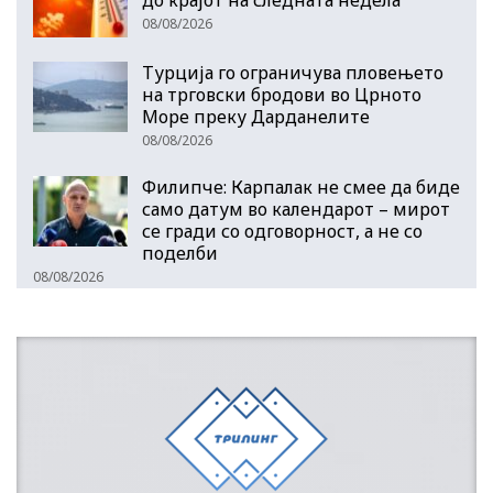
до крајот на следната недела
08/08/2026
Турција го ограничува пловењето
на трговски бродови во Црното
Море преку Дарданелите
08/08/2026
Филипче: Карпалак не смее да биде
само датум во календарот – мирот
се гради со одговорност, а не со
поделби
08/08/2026